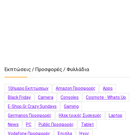
Εκπτώσεις / Προσφορές / Φυλλάδια
10ήμερο Εκπτώσεων
Amazon Προσφορές
Apps
Black Friday
Camera
Consoles
Cosmote - Whats Up
E-Shop.gr Crazy Sundays
Gaming
Germanos Προσφορές
Hλεκτρικές Συσκευές
Laptop
News
PC
Public Προσφορές
Tablet
Vodafone Προσφορές
Έπιπλα
Ήχος