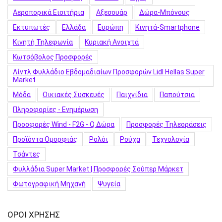
Αεροπορικά Εισιτήρια
Αξεσουάρ
Δώρα-Μπόνους
Εκτυπωτές
Ελλάδα
Ευρώπη
Κινητά-Smartphone
Κινητή Τηλεφωνία
Κυριακή Ανοιχτά
Κωτσόβολος Προσφορές
Λίντλ Φυλλάδιο Εβδομαδιαίων Προσφορών Lidl Hellas Super
Market
Μόδα
Οικιακές Συσκευές
Παιχνίδια
Παπούτσια
Πληροφορίες - Ενημέρωση
Προσφορές Wind - F2G - Q Δώρα
Προσφορές Τηλεοράσεις
Προϊόντα Ομορφιάς
Ρολόι
Ρούχα
Τεχνολογία
Τσάντες
Φυλλάδια Super Market | Προσφορές Σούπερ Μάρκετ
Φωτογραφική Μηχανή
Ψυγεία
ΟΡΟΙ ΧΡΗΣΗΣ