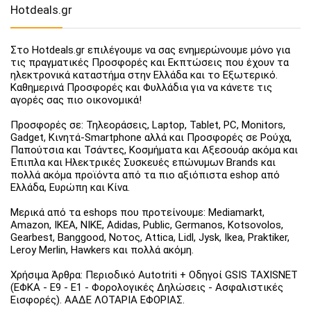
Hotdeals.gr
Στο Hotdeals.gr επιλέγουμε να σας ενημερώνουμε μόνο για
τις πραγματικές Προσφορές και Εκπτώσεις που έχουν τα
ηλεκτρονικά καταστήμα στην Ελλάδα και το Εξωτερικό.
Καθημερινά Προσφορές και Φυλλάδια για να κάνετε τις
αγορές σας πιο οικονομικά!
Προσφορές σε: Τηλεοράσεις, Laptop, Tablet, PC, Monitors,
Gadget, Κινητά-Smartphone αλλά και Προσφορές σε Ρούχα,
Παπούτσια και Τσάντες, Κοσμήματα και Αξεσουάρ ακόμα και
Έπιπλα και Ηλεκτρικές Συσκευές επώνυμων Brands και
πολλά ακόμα προϊόντα από τα πιο αξιόπιστα eshop από
Ελλάδα, Ευρώπη και Κίνα.
Μερικά από τα eshops που προτείνουμε: Mediamarkt,
Amazon, IKEA, NIKE, Adidas, Public, Germanos, Kotsovolos,
Gearbest, Banggood, Νοτος, Attica, Lidl, Jysk, Ikea, Praktiker,
Leroy Merlin, Hawkers και πολλά ακόμη.
Χρήσιμα Άρθρα: Περιοδικό Autotriti + Οδηγοί GSIS TAXISNET
(ΕΦΚΑ - Ε9 - Ε1 - Φορολογικές Δηλώσεις - Ασφαλιστικές
Εισφορές). ΑΑΔΕ ΛΟΤΑΡΙΑ ΕΦΟΡΙΑΣ.