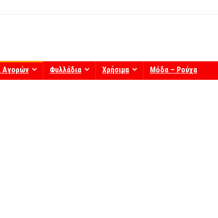
ί Αγορών
Φυλλάδια
Χρήσιμα
Μόδα – Ρούχα