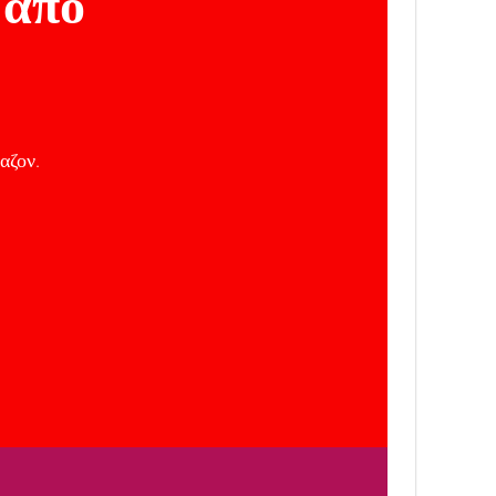
 από
αζον.