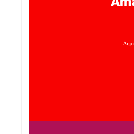
Ama
Δημι