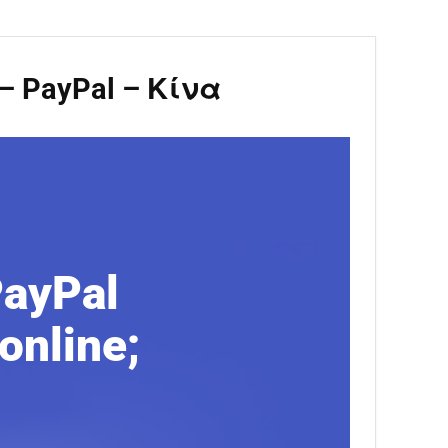
– PayPal – Κίνα
PayPal
online;