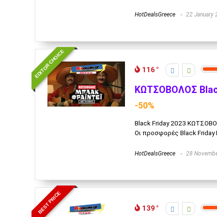
HotDealsGreece
22 January 
EDITOR CHOICE
116
ΚΩΤΣΟΒΟΛΟΣ Black
-50%
Black Friday 2023 ΚΩΤΣΟΒ
Οι προσφορές Black Friday 
HotDealsGreece
28 Novembe
BEST PRICE
139