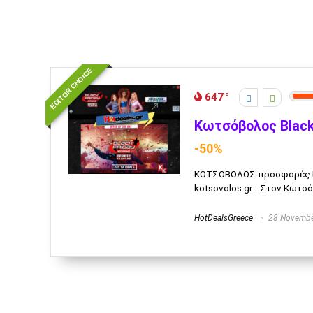
EDITOR CHOICE
647
Κωτσόβολος Black
-50%
ΚΩΤΣΟΒΟΛΟΣ προσφορές Bla
kotsovolos.gr. Στον Κωτσόβ
HotDealsGreece
28 Novembe