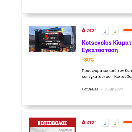
242
Kotsovolos Κλιματ
Εγκατάσταση
-30%
Προσφορά και από τον Κωτ
και εγκατάσταση. Κωτσόβολ
HotDealsX
8 July 2024
312