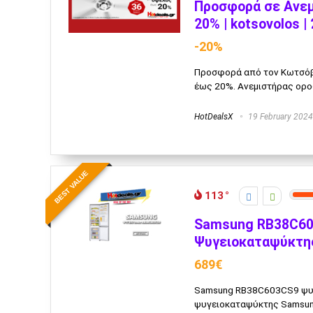
Προσφορά σε Ανε
20% | kotsovolos |
-20%
Προσφορά από τον Κωτσόβο
έως 20%. Ανεμιστήρας οροφ
HotDealsX
19 February 2024
BEST VALUE
113
Samsung RB38C603
Ψυγειοκαταψύκτης
689€
Samsung RB38C603CS9 ψυγ
ψυγειοκαταψύκτης Samsung 