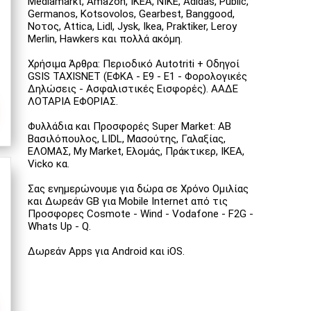
Mediamarkt, Amazon, IKEA, NIKE, Adidas, Public,
Germanos, Kotsovolos, Gearbest, Banggood,
Νοτος, Attica, Lidl, Jysk, Ikea, Praktiker, Leroy
Merlin, Hawkers και πολλά ακόμη.
Χρήσιμα Άρθρα: Περιοδικό Autotriti + Οδηγοί
GSIS TAXISNET (ΕΦΚΑ - Ε9 - Ε1 - Φορολογικές
Δηλώσεις - Ασφαλιστικές Εισφορές). ΑΑΔΕ
ΛΟΤΑΡΙΑ ΕΦΟΡΙΑΣ.
Φυλλάδια και Προσφορές Super Market: ΑΒ
Βασιλόπουλος, LIDL, Μασούτης, Γαλαξίας,
ΕΛΟΜΑΣ, My Market, Ελομάς, Πράκτικερ, ΙΚΕΑ,
Vicko κα.
Σας ενημερώνουμε για δώρα σε Χρόνο Ομιλίας
και Δωρεάν GB για Mobile Internet από τις
Προσφορες Cosmote - Wind - Vodafone - F2G -
Whats Up - Q.
Δωρεάν Apps για Android και iOS.