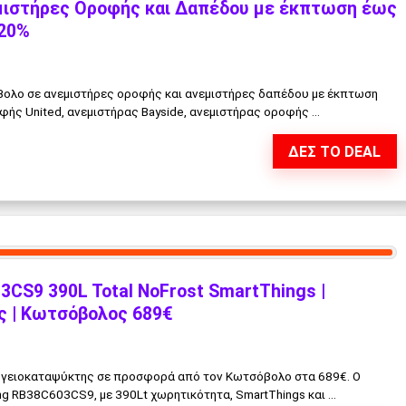
μιστήρες Οροφής και Δαπέδου με έκπτωση έως
 20%
λο σε ανεμιστήρες οροφής και ανεμιστήρες δαπέδου με έκπτωση
ής United, ανεμιστήρας Bayside, ανεμιστήρας οροφής ...
ΔΕΣ ΤΟ DEAL
CS9 390L Total NoFrost SmartThings |
 | Κωτσόβολος 689€
ειοκαταψύκτης σε προσφορά από τον Κωτσόβολο στα 689€. Ο
RB38C603CS9, με 390Lt χωρητικότητα, SmartThings και ...