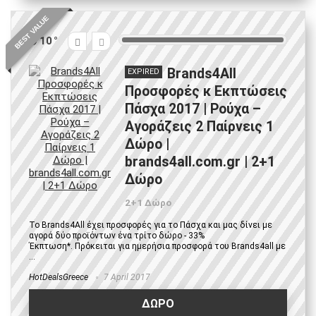
BEST VALUE
10
Brands4All
EXPIRED
Προσφορές κ Εκπτώσεις
Πάσχα 2017 | Ρούχα –
Αγοράζεις 2 Παίρνεις 1
Δώρο |
brands4all.com.gr | 2+1
Δώρο
2+1 Δώρο
Το Brands4All έχει προσφορές για το Πάσχα και μας δίνει με
αγορά δύο προϊόντων ένα τρίτο δώρο - 33%
Έκπτωση*. Πρόκειται για ημερήσια προσφορά του Brands4all με
...
HotDealsGreece
7 April 2017
ΔΩΡΟ