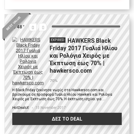
BEST VALUE
48
HAWKERS Black
EXPIRED
Friday 2017 Γυαλιά Ηλίου
και Ρολόγια Χειρός με
Έκπτωση έως 70% |
hawkersco.com
70%
Η Black Friday ξεκίνησε νωρίς στα Hawkersco.com και
βρίσκουμε σε προσφορά Γυαλιά Ηλίου Hawkers και Ρολόγια
Χειρός με Έκπτωση έως 70%. Η έκπτωση ισχύει για ...
HotDealsX
15 November 2017
ΔΕΣ ΤΟ DEAL