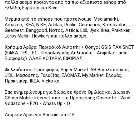
πολλά ακόμα προϊόντα από τα πιο αξιόπιστα eshop από
Ελλάδα, Ευρώπη και Κίνα.
Μερικά από τα eshops που προτείνουμε: Mediamarkt,
Amazon, IKEA, NIKE, Adidas, Public, Germanos, Kotsovolos,
Gearbest, Banggood, Νοτος, Attica, Lidl, Jysk, Ikea, Praktiker,
Leroy Merlin, Hawkers και πολλά ακόμη.
Χρήσιμα Άρθρα: Περιοδικό Autotriti + Οδηγοί GSIS TAXISNET
(ΕΦΚΑ - Ε9 - Ε1 - Φορολογικές Δηλώσεις - Ασφαλιστικές
Εισφορές). ΑΑΔΕ ΛΟΤΑΡΙΑ ΕΦΟΡΙΑΣ.
Φυλλάδια και Προσφορές Super Market: ΑΒ Βασιλόπουλος,
LIDL, Μασούτης, Γαλαξίας, ΕΛΟΜΑΣ, My Market, Ελομάς,
Πράκτικερ, ΙΚΕΑ, Vicko κα.
Σας ενημερώνουμε για δώρα σε Χρόνο Ομιλίας και Δωρεάν
GB για Mobile Internet από τις Προσφορες Cosmote - Wind -
Vodafone - F2G - Whats Up - Q.
Δωρεάν Apps για Android και iOS.