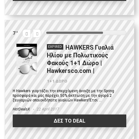
7
HAWKERS Γυαλιά
EXPIRED
Hλίου με Πολωτικούς
Φακούς 1+1 Δώρο |
Hawkersco.com |
1+1 ΔΩΡΟ
Η Hawkers γιορτάζει την επερχόμενη άνοιξη με την Spring
προσφορά και μας παρέχει 50% έκπτωση με την αγορά 2
ζευγαριών οποιονδήποτε γυαλιών Hawkers!Έτσι ...
HotDealsX
22 April 2017
ΔΕΣ ΤΟ DEAL