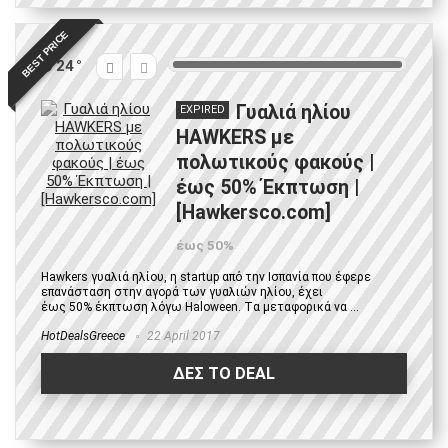
BEST PRICE
24
Γυαλιά ηλίου
EXPIRED
HAWKERS με
πολωτικούς φακούς |
έως 50% Έκπτωση |
[Hawkersco.com]
έως 50%
Hawkers γυαλιά ηλίου, η startup από την Ισπανία που έφερε
επανάσταση στην αγορά των γυαλιών ηλίου, έχει
έως 50% έκπτωση λόγω Haloween. Tα μεταφορικά να ...
HotDealsGreece
22 April 2017
ΔΕΣ ΤΟ DEAL