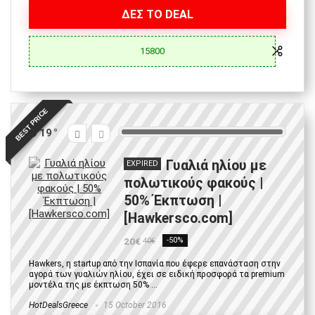
ΔΕΣ ΤΟ DEAL
15800
BEST PRICE
19
Γυαλιά ηλίου με
EXPIRED
πολωτικούς φακούς |
50% Έκπτωση |
[Hawkersco.com]
20€
-50%
40€
Hawkers, η startup από την Ισπανία που έφερε επανάσταση στην
αγορά των γυαλιών ηλίου, έχει σε ειδική προσφορά τα premium
μοντέλα της με έκπτωση 50% ...
HotDealsGreece
15 October 2016