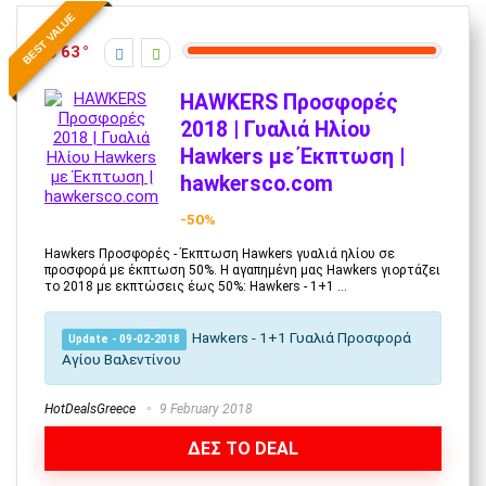
BEST VALUE
63
HAWKERS Προσφορές
2018 | Γυαλιά Ηλίου
Hawkers με Έκπτωση |
hawkersco.com
-50%
Hawkers Προσφορές - Έκπτωση Hawkers γυαλιά ηλίου σε
προσφορά με έκπτωση 50%. Η αγαπημένη μας Hawkers γιορτάζει
το 2018 με εκπτώσεις έως 50%: Hawkers - 1+1 ...
Hawkers - 1+1 Γυαλιά Προσφορά
Update - 09-02-2018
Αγίου Βαλεντίνου
HotDealsGreece
9 February 2018
ΔΕΣ ΤΟ DEAL