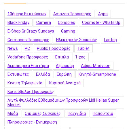
10ήμερο Εκπτώσεων
Amazon Προσφορές
Apps
Black Friday
Camera
Consoles
Cosmote - Whats Up
E-Shop.gr Crazy Sundays
Gaming
Germanos Προσφορές
Hλεκτρικές Συσκευές
Laptop
News
PC
Public Προσφορές
Tablet
Vodafone Προσφορές
Έπιπλα
Ήχος
Αεροπορικά Εισιτήρια
Αξεσουάρ
Δώρα-Μπόνους
Εκτυπωτές
Ελλάδα
Ευρώπη
Κινητά-Smartphone
Κινητή Τηλεφωνία
Κυριακή Ανοιχτά
Κωτσόβολος Προσφορές
Λίντλ Φυλλάδιο Εβδομαδιαίων Προσφορών Lidl Hellas Super
Market
Μόδα
Οικιακές Συσκευές
Παιχνίδια
Παπούτσια
Πληροφορίες - Ενημέρωση