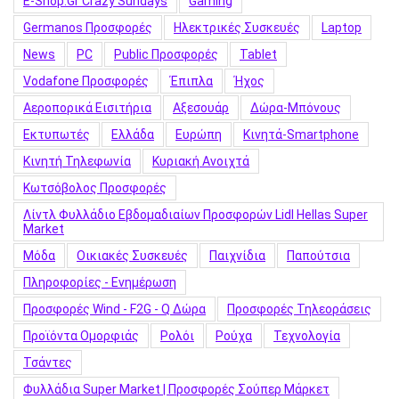
E-Shop.gr Crazy Sundays
Gaming
Germanos Προσφορές
Hλεκτρικές Συσκευές
Laptop
News
PC
Public Προσφορές
Tablet
Vodafone Προσφορές
Έπιπλα
Ήχος
Αεροπορικά Εισιτήρια
Αξεσουάρ
Δώρα-Μπόνους
Εκτυπωτές
Ελλάδα
Ευρώπη
Κινητά-Smartphone
Κινητή Τηλεφωνία
Κυριακή Ανοιχτά
Κωτσόβολος Προσφορές
Λίντλ Φυλλάδιο Εβδομαδιαίων Προσφορών Lidl Hellas Super
Market
Μόδα
Οικιακές Συσκευές
Παιχνίδια
Παπούτσια
Πληροφορίες - Ενημέρωση
Προσφορές Wind - F2G - Q Δώρα
Προσφορές Τηλεοράσεις
Προϊόντα Ομορφιάς
Ρολόι
Ρούχα
Τεχνολογία
Τσάντες
Φυλλάδια Super Market | Προσφορές Σούπερ Μάρκετ