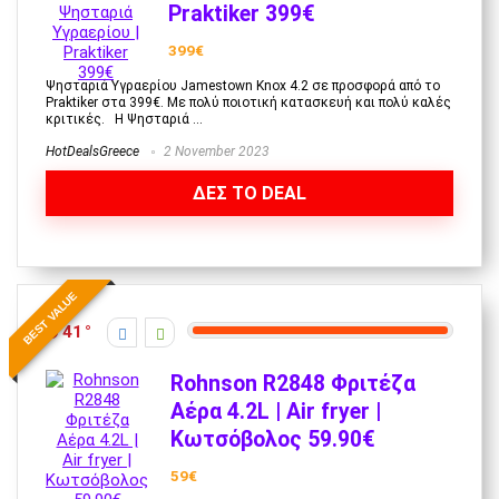
Praktiker 399€
399€
Ψησταριά Υγραερίου Jamestown Knox 4.2 σε προσφορά από το
Praktiker στα 399€. Με πολύ ποιοτική κατασκευή και πολύ καλές
κριτικές. Η Ψησταριά ...
HotDealsGreece
2 November 2023
ΔΕΣ ΤΟ DEAL
BEST VALUE
41
Rohnson R2848 Φριτέζα
Αέρα 4.2L | Air fryer |
Κωτσόβολος 59.90€
59€