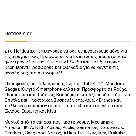
Hotdeals.gr
Στο Hotdeals.gr επιλέγουμε να σας ενημερώνουμε μόνο για
τις πραγματικές Προσφορές και Εκπτώσεις που έχουν τα
ηλεκτρονικά καταστήμα στην Ελλάδα και το Εξωτερικό.
Καθημερινά Προσφορές και Φυλλάδια για να κάνετε τις
αγορές σας πιο οικονομικά!
Προσφορές σε: Τηλεοράσεις, Laptop, Tablet, PC, Monitors,
Gadget, Κινητά-Smartphone αλλά και Προσφορές σε Ρούχα,
Παπούτσια και Τσάντες, Κοσμήματα και Αξεσουάρ ακόμα και
Έπιπλα και Ηλεκτρικές Συσκευές επώνυμων Brands και
πολλά ακόμα προϊόντα από τα πιο αξιόπιστα eshop από
Ελλάδα, Ευρώπη και Κίνα.
Μερικά από τα eshops που προτείνουμε: Mediamarkt,
Amazon, IKEA, NIKE, Adidas, Public, Germanos, Kotsovolos,
Gearbest, Banggood, Νοτος, Attica, Lidl, Jysk, Ikea, Praktiker,