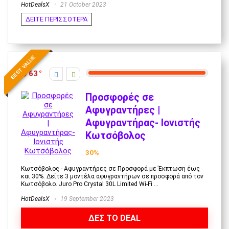
HotDealsX
21 October 2023
ΔΕΙΤΕ ΠΕΡΙΣΣΟΤΕΡΑ
BEST VALUE
63
Προσφορές σε
Αφυγραντήρες |
Αφυγραντήρας- Ιονιστής
Κωτσόβολος
30%
Κωτσόβολος - Αφυγραντήρες σε Προσφορά με Έκπτωση έως
και 30%. Δείτε 3 μοντέλα αφυγραντήρων σε προσφορά από τον
Κωτσόβολο. Juro Pro Crystal 30L Limited Wi-Fi ...
HotDealsX
19 September 2023
ΔΕΣ ΤΟ DEAL