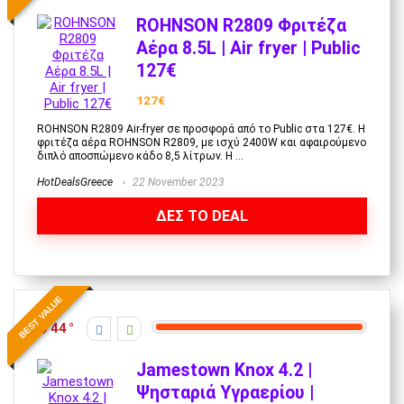
ROHNSON R2809 Φριτέζα
Αέρα 8.5L | Air fryer | Public
127€
127€
ROHNSON R2809 Air-fryer σε προσφορά από το Public στα 127€. Η
φριτέζα αέρα ROHNSON R2809, με ισχύ 2400W και αφαιρούμενο
διπλό αποσπώμενο κάδο 8,5 λίτρων. Η ...
HotDealsGreece
22 November 2023
ΔΕΣ ΤΟ DEAL
BEST VALUE
44
Jamestown Knox 4.2 |
Ψησταριά Υγραερίου |