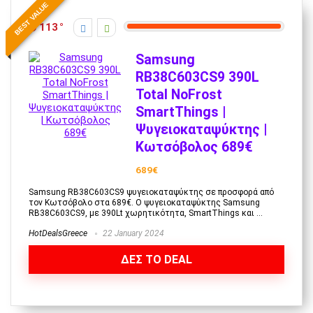
BEST VALUE
113
Samsung
RB38C603CS9 390L
Total NoFrost
SmartThings |
Ψυγειοκαταψύκτης |
Κωτσόβολος 689€
689€
Samsung RB38C603CS9 ψυγειοκαταψύκτης σε προσφορά από
τον Κωτσόβολο στα 689€. Ο ψυγειοκαταψύκτης Samsung
RB38C603CS9, με 390Lt χωρητικότητα, SmartThings και ...
HotDealsGreece
22 January 2024
ΔΕΣ ΤΟ DEAL