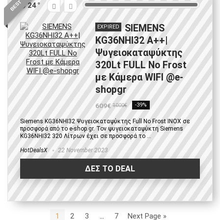
24
SIEMENS
EXPIRED
KG36NHI32 Α++|
Ψυγειοκαταψύκτης
320Lt FULL No Frost
με Κάμερα WIFI @e-
shopgr
609€
-39%
1000€
Siemens KG36NHI32 Ψυγειοκαταψύκτης Full No Frost INOX σε
προσφορά από το e-shop.gr. Τον ψυγειοκαταψύκτη Siemens
KG36NHI32 320 Λίτρων έχει σε προσφορά το ...
HotDealsX
22 November 2023
ΔΕΣ ΤΟ DEAL
1
2
3
…
7
Next Page »