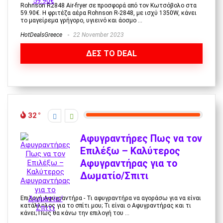
Rohnson R2848 Air-fryer σε προσφορά από τον Κωτσόβολο στα
59.90€. Η φριτέζα αέρα Rohnson R-2848, με ισχύ 1350W, κάνει
το μαγείρεμα γρήγορο, υγιεινό και άοσμο ...
HotDealsGreece
22 November 2023
ΔΕΣ ΤΟ DEAL
32
Αφυγραντήρες Πως να τον
Επιλέξω – Καλύτερος
Αφυγραντήρας για το
Δωματίο/Σπιτι
Επιλογή Αφυγραντήρα - Τι αφυγραντήρα να αγοράσω για να είναι
κατάλληλος για το σπίτι μου; Τι είναι ο Αφυγραντήρας και τι
κάνει; Πως θα κάνω την επιλογή του ...