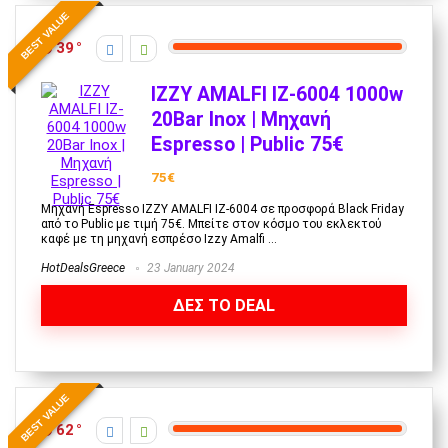
BEST VALUE
39
IZZY AMALFI IZ-6004 1000w
20Bar Inox | Μηχανή
Espresso | Public 75€
75€
Μηχανή Espresso IZZY AMALFI IZ-6004 σε προσφορά Black Friday
από το Public με τιμή 75€. Μπείτε στον κόσμο του εκλεκτού
καφέ με τη μηχανή εσπρέσο Izzy Amalfi ...
HotDealsGreece
23 January 2024
ΔΕΣ ΤΟ DEAL
BEST VALUE
62