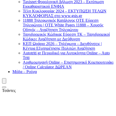
Taxisnet Φορολογική Δήλωση 2023 – Εκτύπωση
Εκκαθαριστικού EΝΦΙΑ
Τέλη Kυκλοφορίας 2024 – ΕΚΤΥΠΩΣΗ ΤΕΛΩΝ
ΚΥΚΛΟΦΟΡΙΑΣ στο www.gsis.gr
11888 Τηλεφωνικός Κατάλογος ΟΤΕ Εύρεση
Τηλεφώνου | OTE White Pages 11888 – Χρυσός
Οδηγός – Αναζήτηση Τηλεφώνου
Ταχυδρομικός Κώδικας Εύρεση ΤΚ – Ταχυδρομικοί
Κώδικες Αναζήτηση με Διεύθυνση
ΚΕΠ Ωράριο 2026 – Τηλέφωνα – Διευθύνσεις |
Κέντρα Εξυπηρέτησης Πολιτών Αναζήτηση
Autotriti gr Περιοδικό για Αυτοκίνητα Online – Auto
Triti
Αριθμομηχανή Online – Επιστημονικό Κομπιουτεράκι
/ Online Calculator ΔΩΡΕΑΝ
Μόδα – Ρούχα
Τσάντες