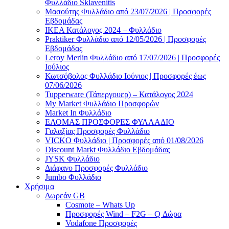
Φυλλάδιο Sklavenitis
Μασούτης Φυλλάδιο από 23/07/2026 | Προσφορές
Εβδομάδας
ΙΚΕΑ Κατάλογος 2024 – Φυλλάδιο
Praktiker Φυλλάδιο από 12/05/2026 | Προσφορές
Εβδομάδας
Leroy Merlin Φυλλάδιο από 17/07/2026 | Προσφορές
Ιούλιος
Κωτσόβολος Φυλλάδιο Ιούνιος | Προσφορές έως
07/06/2026
Tupperware (Τάπεργουερ) – Κατάλογος 2024
My Market Φυλλάδιο Προσφορών
Market In Φυλλάδιο
ΕΛΟΜΑΣ ΠΡΟΣΦΟΡΕΣ ΦΥΛΛΑΔΙΟ
Γαλαξίας Προσφορές Φυλλάδιο
VICKO Φυλλάδιο | Προσφορές από 01/08/2026
Discount Markt Φυλλάδιο Εβδομάδας
JYSK Φυλλάδιο
Διάφανο Προσφορές Φυλλάδιο
Jumbo Φυλλάδιο
Χρήσιμα
Δωρεάν GB
Cosmote – Whats Up
Προσφορές Wind – F2G – Q Δώρα
Vodafone Προσφορές