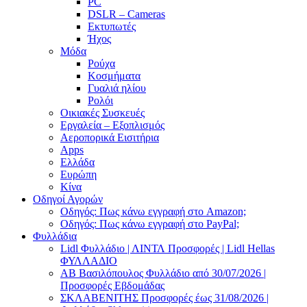
PC
DSLR – Cameras
Εκτυπωτές
Ήχος
Μόδα
Ρούχα
Κοσμήματα
Γυαλιά ηλίου
Ρολόι
Οικιακές Συσκευές
Εργαλεία – Εξοπλισμός
Αεροπορικά Εισιτήρια
Apps
Ελλάδα
Ευρώπη
Κίνα
Οδηγοί Αγορών
Οδηγός: Πως κάνω εγγραφή στο Amazon;
Οδηγός: Πως κάνω εγγραφή στο PayPal;
Φυλλάδια
Lidl Φυλλάδιο | ΛΙΝΤΛ Προσφορές | Lidl Hellas
ΦΥΛΛΑΔΙΟ
AB Βασιλόπουλος Φυλλάδιο από 30/07/2026 |
Προσφορές Εβδομάδας
ΣΚΛΑΒΕΝΙΤΗΣ Προσφορές έως 31/08/2026 |