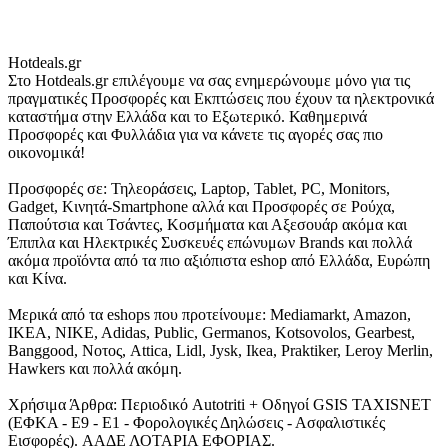
Hotdeals.gr
Στο Hotdeals.gr επιλέγουμε να σας ενημερώνουμε μόνο για τις
πραγματικές Προσφορές και Εκπτώσεις που έχουν τα ηλεκτρονικά
καταστήμα στην Ελλάδα και το Εξωτερικό. Καθημερινά
Προσφορές και Φυλλάδια για να κάνετε τις αγορές σας πιο
οικονομικά!
Προσφορές σε: Τηλεοράσεις, Laptop, Tablet, PC, Monitors,
Gadget, Κινητά-Smartphone αλλά και Προσφορές σε Ρούχα,
Παπούτσια και Τσάντες, Κοσμήματα και Αξεσουάρ ακόμα και
Έπιπλα και Ηλεκτρικές Συσκευές επώνυμων Brands και πολλά
ακόμα προϊόντα από τα πιο αξιόπιστα eshop από Ελλάδα, Ευρώπη
και Κίνα.
Μερικά από τα eshops που προτείνουμε: Mediamarkt, Amazon,
IKEA, NIKE, Adidas, Public, Germanos, Kotsovolos, Gearbest,
Banggood, Νοτος, Attica, Lidl, Jysk, Ikea, Praktiker, Leroy Merlin,
Hawkers και πολλά ακόμη.
Χρήσιμα Άρθρα: Περιοδικό Autotriti + Οδηγοί GSIS TAXISNET
(ΕΦΚΑ - Ε9 - Ε1 - Φορολογικές Δηλώσεις - Ασφαλιστικές
Εισφορές). ΑΑΔΕ ΛΟΤΑΡΙΑ ΕΦΟΡΙΑΣ.