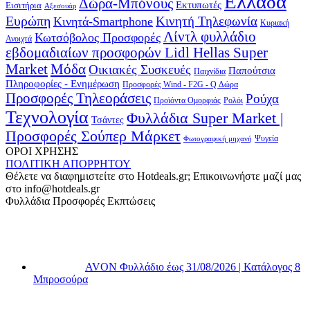
Ελλάδα
Δώρα-Μπόνους
Εκτυπωτές
Εισιτήρια
Αξεσουάρ
Ευρώπη
Κινητή Τηλεφωνία
Κινητά-Smartphone
Κυριακή
Λίντλ φυλλάδιο
Κωτσόβολος Προσφορές
Ανοιχτά
εβδομαδιαίων προσφορών Lidl Hellas Super
Μόδα
Market
Οικιακές Συσκευές
Παπούτσια
Παιχνίδια
Πληροφορίες - Ενημέρωση
Προσφορές Wind - F2G - Q Δώρα
Προσφορές Τηλεοράσεις
Ρούχα
Προϊόντα Ομορφιάς
Ρολόι
Τεχνολογία
Φυλλάδια Super Market |
Τσάντες
Προσφορές Σούπερ Μάρκετ
Φωτογραφική μηχανή
Ψυγεία
ΟΡΟΙ ΧΡΗΣΗΣ
ΠΟΛΙΤΙΚΗ ΑΠΟΡΡΗΤΟΥ
Θέλετε να διαφημιστείτε στο Hotdeals.gr; Επικοινωνήστε μαζί μας
στο info@hotdeals.gr
Φυλλάδια Προσφορές Εκπτώσεις
AVON Φυλλάδιο έως 31/08/2026 | Κατάλογος 8
Μπροσούρα