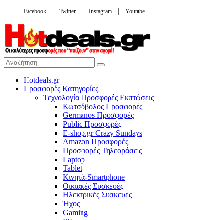
Facebook
Twitter
Instagram
Youtube
Hotdeals.gr
Προσφορές Κατηγορίες
Τεχνολογία Προσφορές Εκπτώσεις
Κωτσόβολος Προσφορές
Germanos Προσφορές
Public Προσφορές
E-shop.gr Crazy Sundays
Amazon Προσφορές
Προσφορές Τηλεοράσεις
Laptop
Tablet
Κινητά-Smartphone
Οικιακές Συσκευές
Hλεκτρικές Συσκευές
Ήχος
Gaming