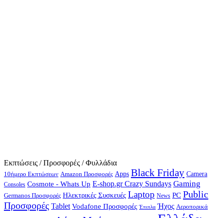
Εκπτώσεις / Προσφορές / Φυλλάδια
Black Friday
10ήμερο Εκπτώσεων
Apps
Camera
Amazon Προσφορές
Gaming
E-shop.gr Crazy Sundays
Cosmote - Whats Up
Consoles
Public
Laptop
Hλεκτρικές Συσκευές
PC
Germanos Προσφορές
News
Προσφορές
Ήχος
Tablet
Vodafone Προσφορές
Αεροπορικά
Έπιπλα