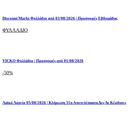
Discount Markt Φυλλάδιο από 03/08/2026 | Προσφορές Εβδομάδας
ΦΥΛΛΑΔΙΟ
VICKO Φυλλάδιο | Προσφορές από 01/08/2026
-50%
Λαϊκό Λαχείο 05/08/2026 | Κλήρωση 31η Αποτελέσματα Δες Αν Κέρδισες