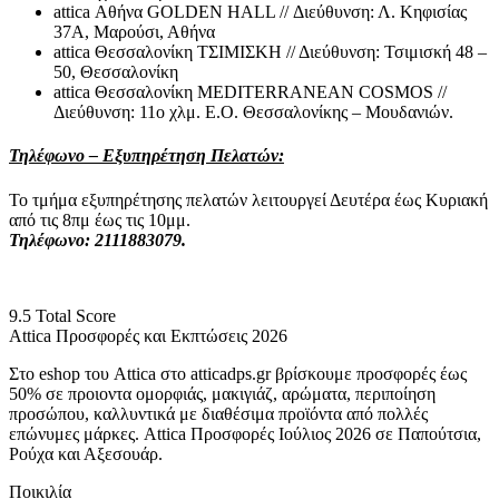
attica Αθήνα GOLDEN HALL // Διεύθυνση: Λ. Κηφισίας
37Α, Μαρούσι, Αθήνα
attica Θεσσαλονίκη ΤΣΙΜΙΣΚΗ // Διεύθυνση: Τσιμισκή 48 –
50, Θεσσαλονίκη
attica Θεσσαλονίκη MEDITERRANEAN COSMOS //
Διεύθυνση: 11ο χλμ. Ε.Ο. Θεσσαλονίκης – Μουδανιών.
Τηλέφωνο – Εξυπηρέτηση Πελατών:
Το τμήμα εξυπηρέτησης πελατών λειτουργεί Δευτέρα έως Κυριακή
από τις 8πμ έως τις 10μμ.
Τηλέφωνο: 2111883079.
9.5
Total Score
Attica Προσφορές και Εκπτώσεις 2026
Στο eshop του Attica στο atticadps.gr βρίσκουμε προσφορές έως
50% σε προιοντα ομορφιάς, μακιγιάζ, αρώματα, περιποίηση
προσώπου, καλλυντικά με διαθέσιμα προϊόντα από πολλές
επώνυμες μάρκες. Attica Προσφορές Ιούλιος 2026 σε Παπούτσια,
Ρούχα και Αξεσουάρ.
Ποικιλία