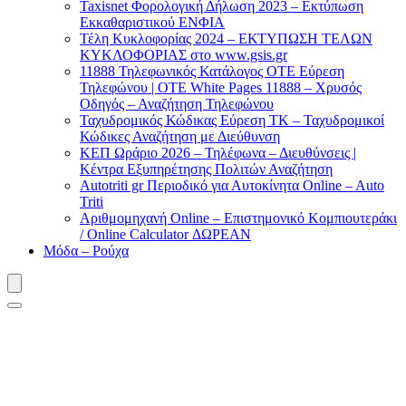
Taxisnet Φορολογική Δήλωση 2023 – Εκτύπωση
Εκκαθαριστικού EΝΦΙΑ
Τέλη Kυκλοφορίας 2024 – ΕΚΤΥΠΩΣΗ ΤΕΛΩΝ
ΚΥΚΛΟΦΟΡΙΑΣ στο www.gsis.gr
11888 Τηλεφωνικός Κατάλογος ΟΤΕ Εύρεση
Τηλεφώνου | OTE White Pages 11888 – Χρυσός
Οδηγός – Αναζήτηση Τηλεφώνου
Ταχυδρομικός Κώδικας Εύρεση ΤΚ – Ταχυδρομικοί
Κώδικες Αναζήτηση με Διεύθυνση
ΚΕΠ Ωράριο 2026 – Τηλέφωνα – Διευθύνσεις |
Κέντρα Εξυπηρέτησης Πολιτών Αναζήτηση
Autotriti gr Περιοδικό για Αυτοκίνητα Online – Auto
Triti
Αριθμομηχανή Online – Επιστημονικό Κομπιουτεράκι
/ Online Calculator ΔΩΡΕΑΝ
Μόδα – Ρούχα