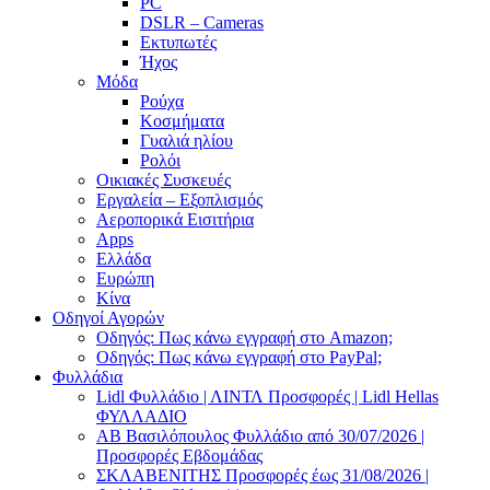
PC
DSLR – Cameras
Εκτυπωτές
Ήχος
Μόδα
Ρούχα
Κοσμήματα
Γυαλιά ηλίου
Ρολόι
Οικιακές Συσκευές
Εργαλεία – Εξοπλισμός
Αεροπορικά Εισιτήρια
Apps
Ελλάδα
Ευρώπη
Κίνα
Οδηγοί Αγορών
Οδηγός: Πως κάνω εγγραφή στο Amazon;
Οδηγός: Πως κάνω εγγραφή στο PayPal;
Φυλλάδια
Lidl Φυλλάδιο | ΛΙΝΤΛ Προσφορές | Lidl Hellas
ΦΥΛΛΑΔΙΟ
AB Βασιλόπουλος Φυλλάδιο από 30/07/2026 |
Προσφορές Εβδομάδας
ΣΚΛΑΒΕΝΙΤΗΣ Προσφορές έως 31/08/2026 |