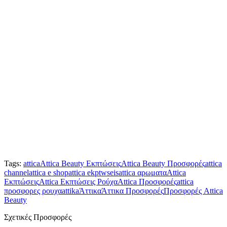
Tags:
attica
Attica Beauty Εκπτώσεις
Attica Beauty Προσφορές
attica
channel
attica e shop
attica ekptwseis
attica αρωματα
Attica
Εκπτώσεις
Attica Εκπτώσεις Ρούχα
Attica Προσφορές
attica
προσφορες ρουχα
attika
Άττικα
Άττικα Προσφορές
Προσφορές Attica
Beauty
Σχετικές Προσφορές