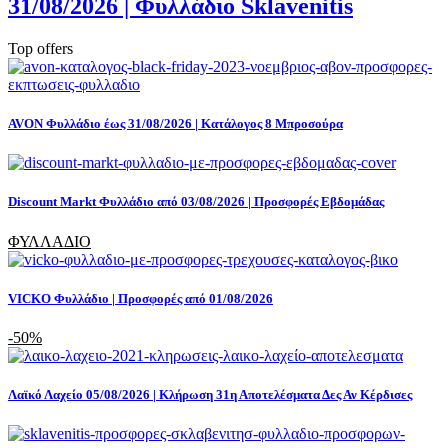
31/08/2026 | Φυλλάδιο Sklavenitis
Top offers
AVON Φυλλάδιο έως 31/08/2026 | Κατάλογος 8 Μπροσούρα
Discount Markt Φυλλάδιο από 03/08/2026 | Προσφορές Εβδομάδας
ΦΥΛΛΑΔΙΟ
VICKO Φυλλάδιο | Προσφορές από 01/08/2026
-50%
Λαϊκό Λαχείο 05/08/2026 | Κλήρωση 31η Αποτελέσματα Δες Αν Κέρδισες