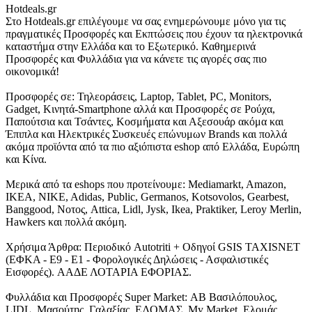
Hotdeals.gr
Στο Hotdeals.gr επιλέγουμε να σας ενημερώνουμε μόνο για τις
πραγματικές Προσφορές και Εκπτώσεις που έχουν τα ηλεκτρονικά
καταστήμα στην Ελλάδα και το Εξωτερικό. Καθημερινά
Προσφορές και Φυλλάδια για να κάνετε τις αγορές σας πιο
οικονομικά!
Προσφορές σε: Τηλεοράσεις, Laptop, Tablet, PC, Monitors,
Gadget, Κινητά-Smartphone αλλά και Προσφορές σε Ρούχα,
Παπούτσια και Τσάντες, Κοσμήματα και Αξεσουάρ ακόμα και
Έπιπλα και Ηλεκτρικές Συσκευές επώνυμων Brands και πολλά
ακόμα προϊόντα από τα πιο αξιόπιστα eshop από Ελλάδα, Ευρώπη
και Κίνα.
Μερικά από τα eshops που προτείνουμε: Mediamarkt, Amazon,
IKEA, NIKE, Adidas, Public, Germanos, Kotsovolos, Gearbest,
Banggood, Νοτος, Attica, Lidl, Jysk, Ikea, Praktiker, Leroy Merlin,
Hawkers και πολλά ακόμη.
Χρήσιμα Άρθρα: Περιοδικό Autotriti + Οδηγοί GSIS TAXISNET
(ΕΦΚΑ - Ε9 - Ε1 - Φορολογικές Δηλώσεις - Ασφαλιστικές
Εισφορές). ΑΑΔΕ ΛΟΤΑΡΙΑ ΕΦΟΡΙΑΣ.
Φυλλάδια και Προσφορές Super Market: ΑΒ Βασιλόπουλος,
LIDL, Μασούτης, Γαλαξίας, ΕΛΟΜΑΣ, My Market, Ελομάς,