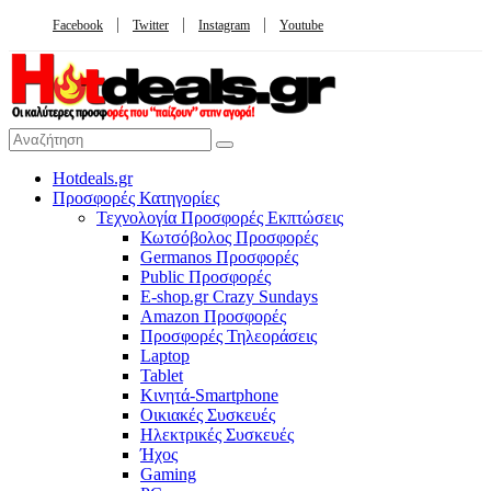
Facebook
Twitter
Instagram
Youtube
Hotdeals.gr
Προσφορές Κατηγορίες
Τεχνολογία Προσφορές Εκπτώσεις
Κωτσόβολος Προσφορές
Germanos Προσφορές
Public Προσφορές
E-shop.gr Crazy Sundays
Amazon Προσφορές
Προσφορές Τηλεοράσεις
Laptop
Tablet
Κινητά-Smartphone
Οικιακές Συσκευές
Hλεκτρικές Συσκευές
Ήχος
Gaming