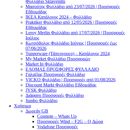
Φυλλάδιο Sklavenitis
Μασούτης Φυλλάδιο από 23/07/2026 | Προσφορές
Εβδομάδας
ΙΚΕΑ Κατάλογος 2024 – Φυλλάδιο
Praktiker Φυλλάδιο από 12/05/2026 | Προσφορές
Εβδομάδας
Leroy Merlin Φυλλάδιο από 17/07/2026 | Προσφορές
Ιούλιος
Κωτσόβολος Φυλλάδιο Ιούνιος | Προσφορές έως
07/06/2026
Tupperware (Τάπεργουερ) – Κατάλογος 2024
My Market Φυλλάδιο Προσφορών
Market In Φυλλάδιο
ΕΛΟΜΑΣ ΠΡΟΣΦΟΡΕΣ ΦΥΛΛΑΔΙΟ
Γαλαξίας Προσφορές Φυλλάδιο
VICKO Φυλλάδιο | Προσφορές από 01/08/2026
Discount Markt Φυλλάδιο Εβδομάδας
JYSK Φυλλάδιο
Διάφανο Προσφορές Φυλλάδιο
Jumbo Φυλλάδιο
Χρήσιμα
Δωρεάν GB
Cosmote – Whats Up
Προσφορές Wind – F2G – Q Δώρα
Vodafone Προσφορές