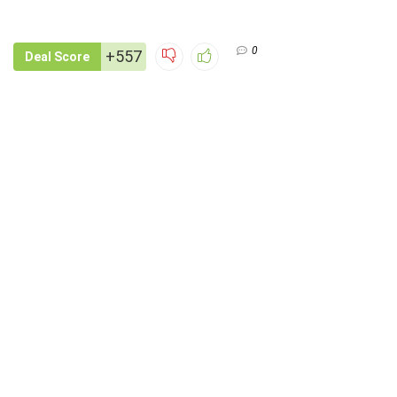
0
+557
Deal Score