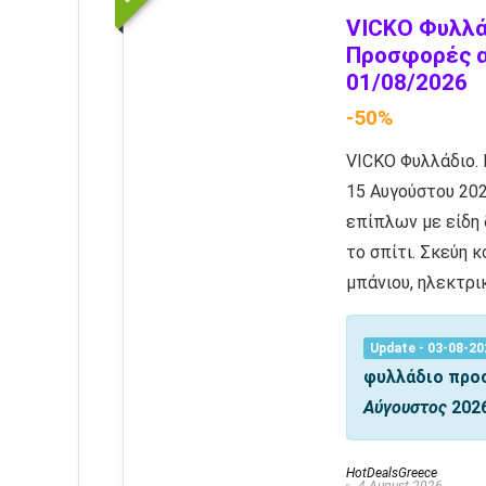
VICKO Φυλλά
Προσφορές 
01/08/2026
-50%
VICKO Φυλλάδιο.
15 Αυγούστου 20
επίπλων με είδη 
το σπίτι. Σκεύη 
μπάνιου, ηλεκτρικ
Update - 03-08-20
φυλλάδιο πρ
Αύγουστος
202
HotDealsGreece
4 August 2026