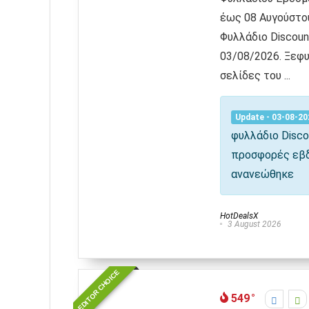
έως 08 Αυγούστο
Φυλλάδιο Discoun
03/08/2026. Ξεφυ
σελίδες του ...
Update - 03-08-20
φυλλάδιο
Disco
προσφορές εβ
ανανεώθηκε
HotDealsX
3 August 2026
EDITOR CHOICE
549