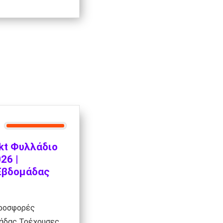
kt Φυλλάδιο
26 |
Εβδομάδας
Προσφορές
άδας Τρέχουσες