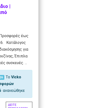
διο |
από
 Προσφορές έως
26. Κατάλογος
διακόσμησης για
κουζίνας, Έπιπλα
ές συσκευές. ...
Το
Vicko
26
οσφορών
6
ανανεώθηκε
ΔΕΙΤΕ