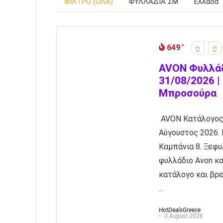
ΦΙΛΤΡΟ (ΟΛΑ)
ΦΥΛΛΑΔΙΑ ΣΜ
Ελλάδα
649
AVON Φυλλά
31/08/2026 |
Μπροσούρα
AVON Κατάλογος 
Αύγουστος 2026.
Καμπάνια 8. Ξεφυ
φυλλάδιο Avon κα
κατάλογο και βρε
...
HotDealsGreece
3 August 2026