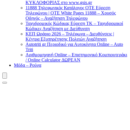
ΚΥΚΛΟΦΟΡΙΑΣ στο www.gsis.gr
11888 Τηλεφωνικός Κατάλογος ΟΤΕ Εύρεση
Τηλεφώνου | OTE White Pages 11888 – Χρυσός
Οδηγός – Αναζήτηση Τηλεφώνου
Ταχυδρομικός Κώδικας Εύρεση ΤΚ – Ταχυδρομικοί
Κώδικες Αναζήτηση με Διεύθυνση
ΚΕΠ Ωράριο 2026 – Τηλέφωνα – Διευθύνσεις |
Κέντρα Εξυπηρέτησης Πολιτών Αναζήτηση
Autotriti gr Περιοδικό για Αυτοκίνητα Online – Auto
Triti
Αριθμομηχανή Online – Επιστημονικό Κομπιουτεράκι
/ Online Calculator ΔΩΡΕΑΝ
Μόδα – Ρούχα