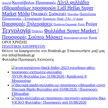
Λίντλ φυλλάδιο
Κωτσόβολος Προσφορές
Ανοιχτά
εβδομαδιαίων προσφορών Lidl Hellas Super
Μόδα
Market
Οικιακές Συσκευές
Παπούτσια
Παιχνίδια
Πληροφορίες - Ενημέρωση
Προσφορές Wind - F2G - Q Δώρα
Προσφορές Τηλεοράσεις
Ρούχα
Προϊόντα Ομορφιάς
Ρολόι
Τεχνολογία
Φυλλάδια Super Market |
Τσάντες
Προσφορές Σούπερ Μάρκετ
Φωτογραφική μηχανή
Ψυγεία
ΟΡΟΙ ΧΡΗΣΗΣ
ΠΟΛΙΤΙΚΗ ΑΠΟΡΡΗΤΟΥ
Θέλετε να διαφημιστείτε στο Hotdeals.gr; Επικοινωνήστε μαζί μας
στο info@hotdeals.gr
Φυλλάδια Προσφορές Εκπτώσεις
AVON Φυλλάδιο έως 31/08/2026 | Κατάλογος 8
Μπροσούρα
Discount Markt Φυλλάδιο από 03/08/2026 | Προσφορές
Εβδομάδας
VICKO Φυλλάδιο | Προσφορές από 01/08/2026