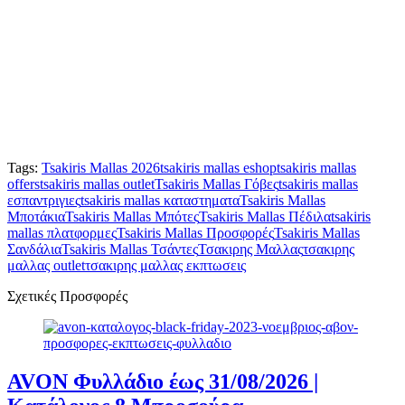
Tags:
Tsakiris Mallas 2026
tsakiris mallas eshop
tsakiris mallas
offers
tsakiris mallas outlet
Tsakiris Mallas Γόβες
tsakiris mallas
εσπαντριγιες
tsakiris mallas καταστηματα
Tsakiris Mallas
Μποτάκια
Tsakiris Mallas Μπότες
Tsakiris Mallas Πέδιλα
tsakiris
mallas πλατφορμες
Tsakiris Mallas Προσφορές
Tsakiris Mallas
Σανδάλια
Tsakiris Mallas Τσάντες
Τσακιρης Μαλλας
τσακιρης
μαλλας outlet
τσακιρης μαλλας εκπτωσεις
Σχετικές Προσφορές
AVON Φυλλάδιο έως 31/08/2026 |