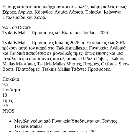
Επίσης καταστήματα υπάρχουν και σε πολλές ακόμη πόλεις όπως:
Σέρρες, Αγρίνιο, Κόρινθος, Λαμία, Λάρισα, Τρίκαλα, Ιωάννινα,
Πτολεμαΐδα και Χανιά.
9.5
Total Score
Tsakiris Mallas Προσφορές και Εκπτώσεις Ιούλιος 2026
Tsakiris Mallas Προσφορές Ιούλιος 2026 με Εκπτώσεις έως 80%
τρέχουν αυτό τον καιρό στο Tsakirismallas.gr. Γυναικεία, Ανδρικά
και Παιδικά παπούτσια σε μοναδικές τιμές, όπως επίσης και μια
μεγάλη σειρά από τσάντες και αξεσουάρ. Πέδιλα Γόβες, Tsakiris
Mallas Μποτάκια, Tsakiris Mallas Μπότες, Brogues, Oxfords, Snow
Boots, Πλατφόρμες, Tsakiris Mallas Τσάντες Προσφορές.
Ποικιλία
9.5
Ποιότητα
10
Τιμές
9.5
PROS
Μεγάλη γκάμα από Γυναικεία Υποδήματα και Τσάντες
Tsakiris Mallas
Δωρεάν μεταφορικά για παραγγελίες > 49€