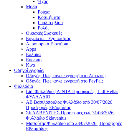
Ήχος
Μόδα
Ρούχα
Κοσμήματα
Γυαλιά ηλίου
Ρολόι
Οικιακές Συσκευές
Εργαλεία – Εξοπλισμός
Αεροπορικά Εισιτήρια
Apps
Ελλάδα
Ευρώπη
Κίνα
Οδηγοί Αγορών
Οδηγός: Πως κάνω εγγραφή στο Amazon;
Οδηγός: Πως κάνω εγγραφή στο PayPal;
Φυλλάδια
Lidl Φυλλάδιο | ΛΙΝΤΛ Προσφορές | Lidl Hellas
ΦΥΛΛΑΔΙΟ
AB Βασιλόπουλος Φυλλάδιο από 30/07/2026 |
Προσφορές Εβδομάδας
ΣΚΛΑΒΕΝΙΤΗΣ Προσφορές έως 31/08/2026 |
Φυλλάδιο Sklavenitis
Μασούτης Φυλλάδιο από 23/07/2026 | Προσφορές
Εβδομάδας