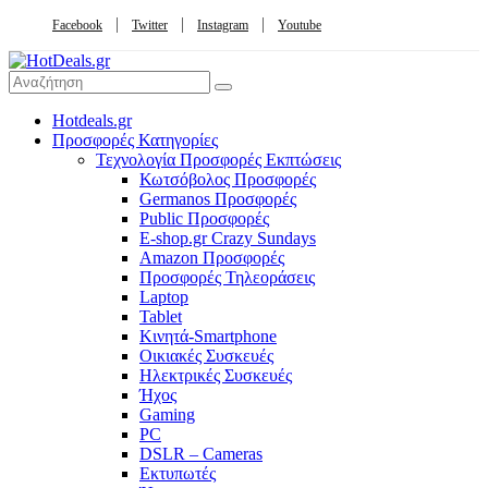
Facebook
Twitter
Instagram
Youtube
Hotdeals.gr
Προσφορές Κατηγορίες
Τεχνολογία Προσφορές Εκπτώσεις
Κωτσόβολος Προσφορές
Germanos Προσφορές
Public Προσφορές
E-shop.gr Crazy Sundays
Amazon Προσφορές
Προσφορές Τηλεοράσεις
Laptop
Tablet
Κινητά-Smartphone
Οικιακές Συσκευές
Hλεκτρικές Συσκευές
Ήχος
Gaming
PC
DSLR – Cameras
Εκτυπωτές