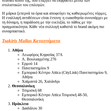
νεανικό κοινό της, που επιζητεί να εκφραστεί μέσω των
στυλιστικών του επιλογών.
Η μάρκα ξεπερνά τα όρια και αποφεύγει τις καθιερωμένες νόρμες.
Η εναλλαγή αντιθέσεων είναι έντονη: η ευαισθησία συνυπάρχει με
τη δύναμη, η παράδοση με την ευελιξία, το πάθος με την
πραγματικότητα. Κάθε νέα συλλογή καθιστά το brand ακόμη πιο
συναρπαστικό.
Tsakiris Mallas Καταστήματα
Αθήνα
Λεωφόρος Κηφισίας 37Α
Λ. Βουλιαγμένης 276
Ερμού 14
Πανεπιστημίου 9
Εμπορικό Κέντρο Attica (CityLink) Πανεπιστημίου 9,
Αθήνα
Χαϊμαντά 26, Χαλάνδρι
Θεσσαλονίκη
Τσιμισκή 68
Εμπορικό Κέντρο Attica Τσιμισκή 48-50,
Θεσσαλονίκη
Ηράκλειο
Δαιδάλου 30