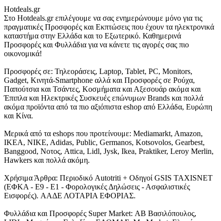
Hotdeals.gr
Στο Hotdeals.gr επιλέγουμε να σας ενημερώνουμε μόνο για τις
πραγματικές Προσφορές και Εκπτώσεις που έχουν τα ηλεκτρονικά
καταστήμα στην Ελλάδα και το Εξωτερικό. Καθημερινά
Προσφορές και Φυλλάδια για να κάνετε τις αγορές σας πιο
οικονομικά!
Προσφορές σε: Τηλεοράσεις, Laptop, Tablet, PC, Monitors,
Gadget, Κινητά-Smartphone αλλά και Προσφορές σε Ρούχα,
Παπούτσια και Τσάντες, Κοσμήματα και Αξεσουάρ ακόμα και
Έπιπλα και Ηλεκτρικές Συσκευές επώνυμων Brands και πολλά
ακόμα προϊόντα από τα πιο αξιόπιστα eshop από Ελλάδα, Ευρώπη
και Κίνα.
Μερικά από τα eshops που προτείνουμε: Mediamarkt, Amazon,
IKEA, NIKE, Adidas, Public, Germanos, Kotsovolos, Gearbest,
Banggood, Νοτος, Attica, Lidl, Jysk, Ikea, Praktiker, Leroy Merlin,
Hawkers και πολλά ακόμη.
Χρήσιμα Άρθρα: Περιοδικό Autotriti + Οδηγοί GSIS TAXISNET
(ΕΦΚΑ - Ε9 - Ε1 - Φορολογικές Δηλώσεις - Ασφαλιστικές
Εισφορές). ΑΑΔΕ ΛΟΤΑΡΙΑ ΕΦΟΡΙΑΣ.
Φυλλάδια και Προσφορές Super Market: ΑΒ Βασιλόπουλος,