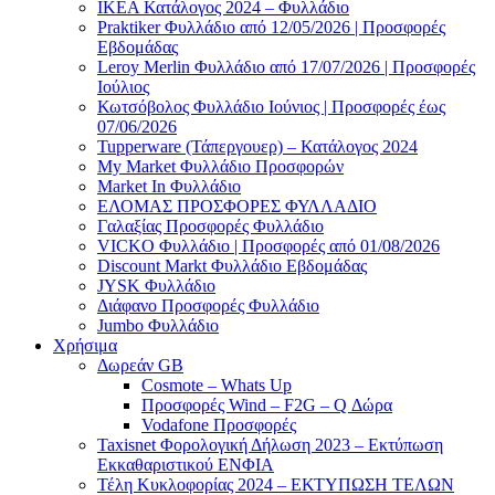
ΙΚΕΑ Κατάλογος 2024 – Φυλλάδιο
Praktiker Φυλλάδιο από 12/05/2026 | Προσφορές
Εβδομάδας
Leroy Merlin Φυλλάδιο από 17/07/2026 | Προσφορές
Ιούλιος
Κωτσόβολος Φυλλάδιο Ιούνιος | Προσφορές έως
07/06/2026
Tupperware (Τάπεργουερ) – Κατάλογος 2024
My Market Φυλλάδιο Προσφορών
Market In Φυλλάδιο
ΕΛΟΜΑΣ ΠΡΟΣΦΟΡΕΣ ΦΥΛΛΑΔΙΟ
Γαλαξίας Προσφορές Φυλλάδιο
VICKO Φυλλάδιο | Προσφορές από 01/08/2026
Discount Markt Φυλλάδιο Εβδομάδας
JYSK Φυλλάδιο
Διάφανο Προσφορές Φυλλάδιο
Jumbo Φυλλάδιο
Χρήσιμα
Δωρεάν GB
Cosmote – Whats Up
Προσφορές Wind – F2G – Q Δώρα
Vodafone Προσφορές
Taxisnet Φορολογική Δήλωση 2023 – Εκτύπωση
Εκκαθαριστικού EΝΦΙΑ
Τέλη Kυκλοφορίας 2024 – ΕΚΤΥΠΩΣΗ ΤΕΛΩΝ