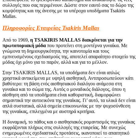
συλλογές που σας περιμένουν. Δώστε στον εαυτό σας το δώρο της
κομψότητας και της άνεσης με τα υπέροχα υποδήματα Tsakiris
Mallas.
Πληροφορίες Εταιρείας Tsakiris Mallas
Από το 1969,
η TSAKIRIS MALLAS διακρίνεται για την
πρωτοποριακή μόδα
που προτείνει στη μοντέρνα γυναίκα. Με
γνώμονα τη δημιουργικότητα, την καινοτομία και τους
εμπνευσμένους σχεδιασμούς της, αποτελεί απαραίτητο στοιχείο της
μόδας όχι μόνο για το παρόν, αλλά και για το μέλλον.
Στην TSAKIRIS MALLAS, τα υποδήματα δεν είναι απλώς
χρηστικά αντικείμενα με υψηλή αισθητική. Αντιπροσωπεύουν κάτι
βαθύτερο: τη βάση ενός αισθησιακού διαλόγου ανάμεσα στη
γυναίκα και το σώμα της. Αυτός ο μοναδικός διάλογος, όπου η
αίσθηση από τα υποδήματα είναι καθοριστική, διαμορφώνει
σημαντικά την αυτοεικόνα της γυναίκας. Γι’ αυτό, τα υλικά δεν είναι
απλά συστατικά, αλλά σημεία επικοινωνίας με την ψυχοσύνθεση
της γυναίκας, επιλεγμένα με αυστηρά κριτήρια.
Η δυναμική, το πάθος και ο αισθησιακός ρομαντισμός της γυναίκας
εκφράζονται πλήρως στις συλλογές της εταιρείας. Με συνεχώς
ενημερωμένες σχεδιαστικές προτάσεις, ικανοποιεί το απαιτητικό