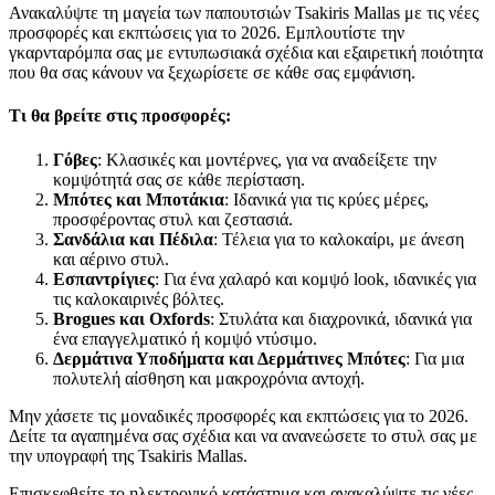
Ανακαλύψτε τη μαγεία των παπουτσιών Tsakiris Mallas με τις νέες
προσφορές και εκπτώσεις για το 2026. Εμπλουτίστε την
γκαρνταρόμπα σας με εντυπωσιακά σχέδια και εξαιρετική ποιότητα
που θα σας κάνουν να ξεχωρίσετε σε κάθε σας εμφάνιση.
Τι θα βρείτε στις προσφορές:
Γόβες
: Κλασικές και μοντέρνες, για να αναδείξετε την
κομψότητά σας σε κάθε περίσταση.
Μπότες και Μποτάκια
: Ιδανικά για τις κρύες μέρες,
προσφέροντας στυλ και ζεστασιά.
Σανδάλια και Πέδιλα
: Τέλεια για το καλοκαίρι, με άνεση
και αέρινο στυλ.
Εσπαντρίγιες
: Για ένα χαλαρό και κομψό look, ιδανικές για
τις καλοκαιρινές βόλτες.
Brogues και Oxfords
: Στυλάτα και διαχρονικά, ιδανικά για
ένα επαγγελματικό ή κομψό ντύσιμο.
Δερμάτινα Υποδήματα και Δερμάτινες Μπότες
: Για μια
πολυτελή αίσθηση και μακροχρόνια αντοχή.
Μην χάσετε τις μοναδικές προσφορές και εκπτώσεις για το 2026.
Δείτε τα αγαπημένα σας σχέδια και να ανανεώσετε το στυλ σας με
την υπογραφή της Tsakiris Mallas.
Επισκεφθείτε το ηλεκτρονικό κατάστημα και ανακαλύψτε τις νέες