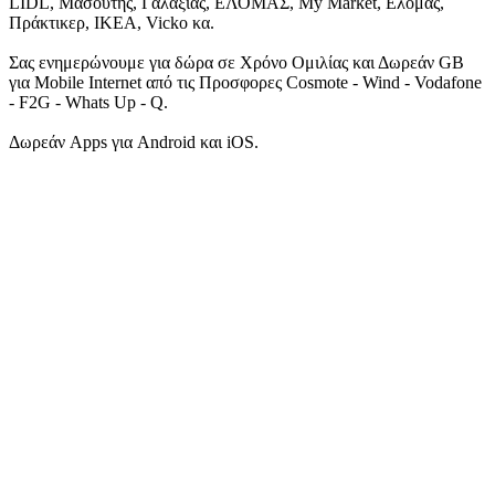
LIDL, Μασούτης, Γαλαξίας, ΕΛΟΜΑΣ, My Market, Ελομάς,
Πράκτικερ, ΙΚΕΑ, Vicko κα.
Σας ενημερώνουμε για δώρα σε Χρόνο Ομιλίας και Δωρεάν GB
για Mobile Internet από τις Προσφορες Cosmote - Wind - Vodafone
- F2G - Whats Up - Q.
Δωρεάν Apps για Android και iOS.