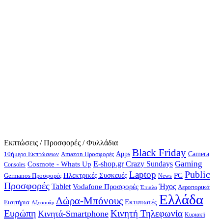
Εκπτώσεις / Προσφορές / Φυλλάδια
Black Friday
10ήμερο Εκπτώσεων
Apps
Camera
Amazon Προσφορές
Gaming
E-shop.gr Crazy Sundays
Cosmote - Whats Up
Consoles
Public
Laptop
Hλεκτρικές Συσκευές
PC
Germanos Προσφορές
News
Προσφορές
Ήχος
Tablet
Vodafone Προσφορές
Αεροπορικά
Έπιπλα
Ελλάδα
Δώρα-Μπόνους
Εκτυπωτές
Εισιτήρια
Αξεσουάρ
Ευρώπη
Κινητή Τηλεφωνία
Κινητά-Smartphone
Κυριακή