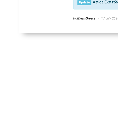
Attica Εκπτώσ
Update
HotDealsGreece
17 July 202