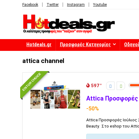
Facebook
Twitter
Instagram
Youtube
Hotdeals.gr
Προσφορές Κατηγορίες
Οδηγο
attica channel
EDITOR CHOICE
597
Attica Προσφορές 
-50%
Attica Προσφορές Ιούλιος 
Beauty. Στο eshop του Att