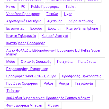
News
PC
Public Προσφορές
Tablet
Vodafone Προσφορές
Έπιπλα
Ήχος
Αεροπορικά Εισιτήρια
Αξεσουάρ
Δώρα-Μπόνους
Εκτυπωτές
Ελλάδα
Ευρώπη
Κινητά-Smartphone
Κινητή Τηλεφωνία
Κυριακή Ανοιχτά
Κωτσόβολος Προσφορές
Λίντλ Φυλλάδιο Εβδομαδιαίων Προσφορών Lidl Hellas Super
Market
Μόδα
Οικιακές Συσκευές
Παιχνίδια
Παπούτσια
Πληροφορίες - Ενημέρωση
Προσφορές Wind - F2G - Q Δώρα
Προσφορές Τηλεοράσεις
Προϊόντα Ομορφιάς
Ρολόι
Ρούχα
Τεχνολογία
Τσάντες
Φυλλάδια Super Market | Προσφορές Σούπερ Μάρκετ
Φωτογραφική Μηχανή
Ψυγεία