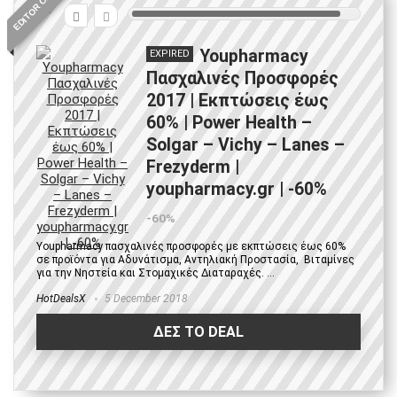
EDITOR CHOICE
9
Youpharmacy
EXPIRED
Πασχαλινές Προσφορές
2017 | Εκπτώσεις έως
60% | Power Health –
Solgar – Vichy – Lanes –
Frezyderm |
youpharmacy.gr | -60%
-60%
Youpharmacy πασχαλινές προσφορές με εκπτώσεις έως 60%
σε προϊόντα για Αδυνάτισμα, Αντηλιακή Προστασία, Βιταμίνες
για την Νηστεία και Στομαχικές Διαταραχές. ...
HotDealsX
5 December 2018
ΔΕΣ ΤΟ DEAL