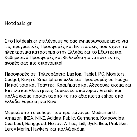
Hotdeals.gr
Στο Hotdeals.gr επιλέγουμε να σας ενημερώνουμε μόνο για
τις πραγματικές Προσφορές και Εκπτώσεις που έχουν τα
ηλεκτρονικά καταστήμα στην Ελλάδα και το Εξωτερικό.
Καθημερινά Προσφορές και Φυλλάδια για να κάνετε τις
αγορές σας πιο οικονομικά!
Προσφορές σε: Τηλεοράσεις, Laptop, Tablet, PC, Monitors,
Gadget, Κινητά-Smartphone αλλά και Προσφορές σε Ρούχα,
Παπούτσια και Τσάντες, Κοσμήματα και Αξεσουάρ ακόμα και
Έπιπλα και Ηλεκτρικές Συσκευές επώνυμων Brands και
πολλά ακόμα προϊόντα από τα πιο αξιόπιστα eshop από
Ελλάδα, Ευρώπη και Κίνα.
Μερικά από τα eshops που προτείνουμε: Mediamarkt,
Amazon, IKEA, NIKE, Adidas, Public, Germanos, Kotsovolos,
Gearbest, Banggood, Νοτος, Attica, Lidl, Jysk, Ikea, Praktiker,
Leroy Merlin, Hawkers και πολλά ακόμη.