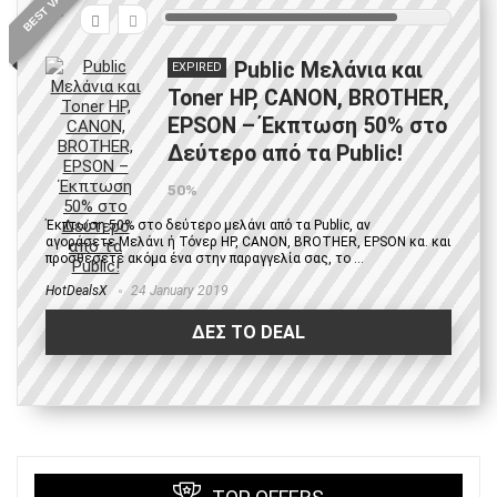
BEST VALUE
8
Public Μελάνια και
EXPIRED
Toner HP, CANON, BROTHER,
EPSON – Έκπτωση 50% στο
Δεύτερο από τα Public!
50%
Έκπτωση 50% στο δεύτερο μελάνι από τα Public, αν
αγοράσετε Μελάνι ή Τόνερ HP, CANON, BROTHER, EPSOΝ κα. και
προσθέσετε ακόμα ένα στην παραγγελία σας, το ...
HotDealsX
24 January 2019
ΔΕΣ ΤΟ DEAL