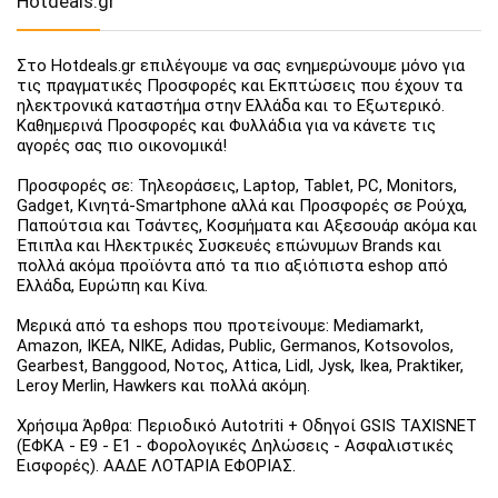
Hotdeals.gr
Στο Hotdeals.gr επιλέγουμε να σας ενημερώνουμε μόνο για
τις πραγματικές Προσφορές και Εκπτώσεις που έχουν τα
ηλεκτρονικά καταστήμα στην Ελλάδα και το Εξωτερικό.
Καθημερινά Προσφορές και Φυλλάδια για να κάνετε τις
αγορές σας πιο οικονομικά!
Προσφορές σε: Τηλεοράσεις, Laptop, Tablet, PC, Monitors,
Gadget, Κινητά-Smartphone αλλά και Προσφορές σε Ρούχα,
Παπούτσια και Τσάντες, Κοσμήματα και Αξεσουάρ ακόμα και
Έπιπλα και Ηλεκτρικές Συσκευές επώνυμων Brands και
πολλά ακόμα προϊόντα από τα πιο αξιόπιστα eshop από
Ελλάδα, Ευρώπη και Κίνα.
Μερικά από τα eshops που προτείνουμε: Mediamarkt,
Amazon, IKEA, NIKE, Adidas, Public, Germanos, Kotsovolos,
Gearbest, Banggood, Νοτος, Attica, Lidl, Jysk, Ikea, Praktiker,
Leroy Merlin, Hawkers και πολλά ακόμη.
Χρήσιμα Άρθρα: Περιοδικό Autotriti + Οδηγοί GSIS TAXISNET
(ΕΦΚΑ - Ε9 - Ε1 - Φορολογικές Δηλώσεις - Ασφαλιστικές
Εισφορές). ΑΑΔΕ ΛΟΤΑΡΙΑ ΕΦΟΡΙΑΣ.