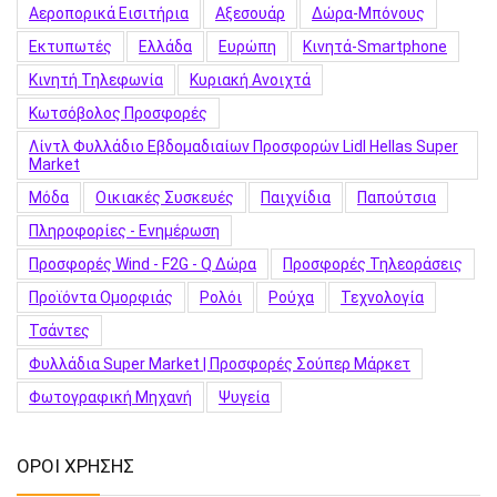
Αεροπορικά Εισιτήρια
Αξεσουάρ
Δώρα-Μπόνους
Εκτυπωτές
Ελλάδα
Ευρώπη
Κινητά-Smartphone
Κινητή Τηλεφωνία
Κυριακή Ανοιχτά
Κωτσόβολος Προσφορές
Λίντλ Φυλλάδιο Εβδομαδιαίων Προσφορών Lidl Hellas Super
Market
Μόδα
Οικιακές Συσκευές
Παιχνίδια
Παπούτσια
Πληροφορίες - Ενημέρωση
Προσφορές Wind - F2G - Q Δώρα
Προσφορές Τηλεοράσεις
Προϊόντα Ομορφιάς
Ρολόι
Ρούχα
Τεχνολογία
Τσάντες
Φυλλάδια Super Market | Προσφορές Σούπερ Μάρκετ
Φωτογραφική Μηχανή
Ψυγεία
ΟΡΟΙ ΧΡΗΣΗΣ