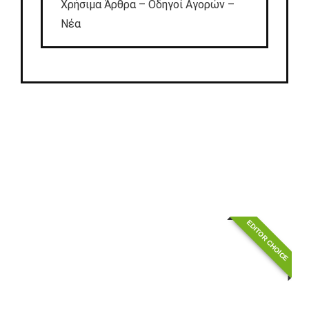
Χρήσιμα Άρθρα – Οδηγοί Αγορών –
Νέα
EDITOR CHOICE