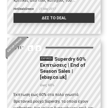
κριτικές από τους κατόχους του. ...
HotDealsGreece
25 May 2017
ΔΕΣ ΤΟ DEAL
EDITOR CHOICE
11
Superdry 60%
EXPIRED
Εκπτώσεις | End of
Season Sales |
[ebay.co.uk]
έως 60%
Έκπτωση έως 60% στα πολύ γνωστά
Βρετανικά ρούχα Superdry, τα οποία έχουν