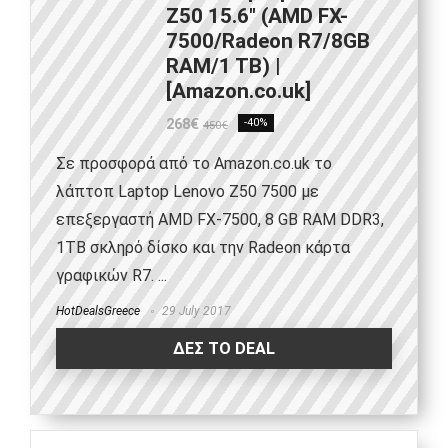
Z50 15.6″ (AMD FX-
7500/Radeon R7/8GB
RAM/1 TB) |
[Amazon.co.uk]
268€
-40%
450€
Σε προσφορά από τo Amazon.co.uk το
λάπτοπ Laptop Lenovo Z50 7500 με
επεξεργαστή AMD FX-7500, 8 GB RAM DDR3,
1TB σκληρό δίσκο και την Radeon κάρτα
γραφικών R7. ...
HotDealsGreece
29 July 2017
ΔΕΣ ΤΟ DEAL