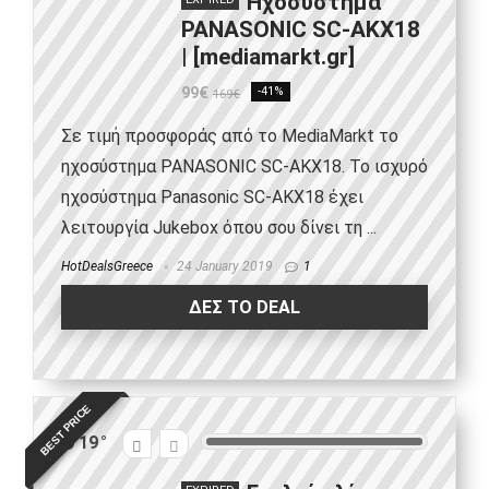
Ηχοσύστημα
PANASONIC SC-AKX18
| [mediamarkt.gr]
99€
-41%
169€
Σε τιμή προσφοράς από το MediaMarkt το
ηχοσύστημα PANASONIC SC-AKX18. Το ισχυρό
ηχοσύστημα Panasonic SC-AKX18 έχει
λειτουργία Jukebox όπου σου δίνει τη ...
HotDealsGreece
24 January 2019
1
ΔΕΣ ΤΟ DEAL
BEST PRICE
19