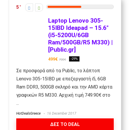
5
Laptop Lenovo 305-
15IBD Ideapad – 15.6″
(i5-5200U/6GB
Ram/500GB/R5 M330) |
[Public.gr]
499€
-29%
700€
Σε προσφορά από τα Public, το λάπτοπ
Lenovo 305-15IBD με επεξεργαστή i5, 6GB
Ram DDR3, 500GB σκληρό και την AMD κάρτα
γραφικών R5 M330. Αρχική τιμή 749.90€ στο
...
HotDealsGreece
16 December 2017
ΔΕΣ ΤΟ DEAL