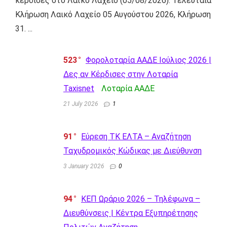
κέρδισες στο Λαϊκό Λαχείο (05/08/2026). Τελευταία
Κλήρωση Λαικό Λαχείο 05 Αυγούστου 2026, Κλήρωση
31. ...
523
Φορολοταρία ΑΑΔΕ Ιούλιος 2026 |
Δες αν Κέρδισες στην Λοταρία
Taxisnet
Λοταρία AΑΔΕ
21 July 2026
1
91
Εύρεση ΤΚ ΕΛΤΑ – Αναζήτηση
Ταχυδρομικός Κώδικας με Διεύθυνση
3 January 2026
0
94
ΚΕΠ Ωράριο 2026 – Τηλέφωνα –
Διευθύνσεις | Κέντρα Εξυπηρέτησης