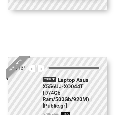
BEST VALUE
12
Laptop Asus
EXPIRED
X556UJ-XO044T
(i7/4Gb
Ram/500Gb/920M) |
[Public.gr]
579€
-16%
690€