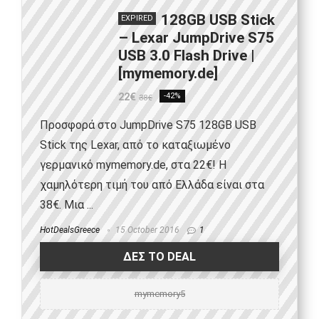
128GB USB Stick
EXPIRED
– Lexar JumpDrive S75
USB 3.0 Flash Drive |
[mymemory.de]
22€
-42%
38€
Προσφορά στο JumpDrive S75 128GB USB
Stick της Lexar, από το καταξιωμένο
γερμανικό mymemory.de, στα 22€! Η
χαμηλότερη τιμή του από Ελλάδα είναι στα
38€. Μια ...
HotDealsGreece
15 October 2016
1
ΔΕΣ ΤΟ DEAL
mymemory5