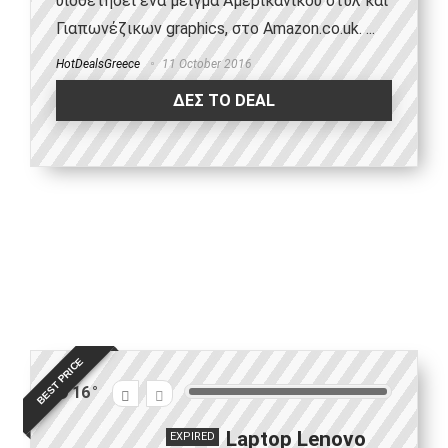
υιοθετήσει ένα μείγμα Αμερικάνικου στυλ και
Γιαπωνέζικων graphics, στο Amazon.co.uk. ...
HotDealsGreece
11 October 2016
ΔΕΣ ΤΟ DEAL
BEST PRICE
16
Laptop Lenovo
EXPIRED