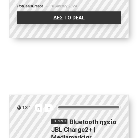
HotDealsGreece
16 January 2024
ΔΕΣ ΤΟ DEAL
13
Bluetooth ηχείο
EXPIRED
JBL Charge2+ |
Mediamarktgr