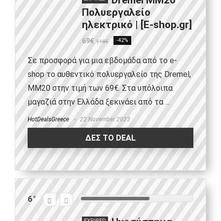
Dremel MM20
Πoλυεργαλείο
ηλεκτρικό | [E-shop.gr]
69€
-42%
118€
Σε προσφορά για μια εβδομάδα από το e-
shop το αυθεντικό πολυεργαλείο της Dremel,
MM20 στην τιμή των 69€. Στα υπόλοιπα
μαγαζιά στην Ελλάδα ξεκινάει από τα ...
HotDealsGreece
22 November 2023
ΔΕΣ ΤΟ DEAL
6
EXPIRED