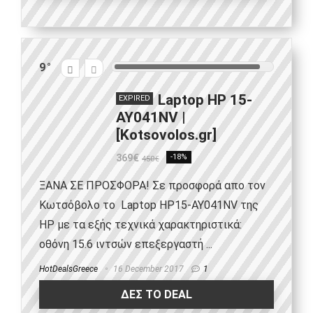
9
Laptop HP 15-
EXPIRED
AY041NV |
[Kotsovolos.gr]
369€
-18%
450€
ΞΑΝΑ ΣΕ ΠΡΟΣΦΟΡΑ! Σε προσφορά απο τον
Κωτσόβολο το Laptop HP15-AY041NV της
HP με τα εξής τεχνικά χαρακτηριστικά:
οθόνη 15.6 ιντσών επεξεργαστή ...
HotDealsGreece
16 December 2017
1
ΔΕΣ ΤΟ DEAL