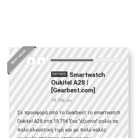
BEST VALUE
6
Smartwatch
EXPIRED
Oukitel A28 |
[Gearbest.com]
19.75€
50€
Σε προσφορά από το Gearbest το smartwatch
Oukitel A28 στα 19.75€ Ένα "έξυπνο" ρολόι σε
πολύ ελκυστική τιμή και με πολύ καλές