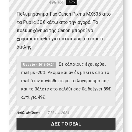
49€
-39%
80€
Πολυμηχάνημα-Fax Canon Pixma MX535 απο
τα Public 30€ κάτω απο την αγορά. Το
πολυμηχάνημα της Canon μπορεί να
χρησιμοποιηθεί για εκτύπωση (αυτόματη
διπλής ...
Σε κάποιους έχει έρθει
Update - 2016.09.24
mail με -20%. Ακόμα και αν δε μπείτε από το
mail όταν συνδεθείτε με το λογαριασμό σας
και το βάλετε στο καλάθι σας θα δείχνει
39€
αντί για 49€.
HotDealsGreece
7 March 2024
ΔΕΣ ΤΟ DEAL