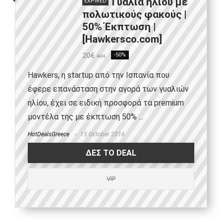
Γυαλιά ηλίου με
EXPIRED
πολωτικούς φακούς |
50% Έκπτωση |
[Hawkersco.com]
20€
-50%
40€
Hawkers, η startup από την Ισπανία που
έφερε επανάσταση στην αγορά των γυαλιών
ηλίου, έχει σε ειδική προσφορά τα premium
μοντέλα της με έκπτωση 50% ...
HotDealsGreece
15 October 2016
ΔΕΣ ΤΟ DEAL
VIP