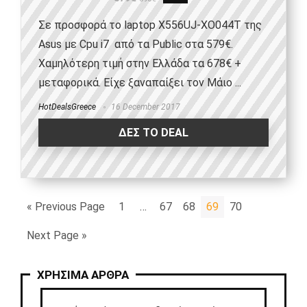
Σε προσφορά το laptop X556UJ-XO044T της
Asus με Cpu i7 από τα Public στα 579€.
Χαμηλότερη τιμή στην Ελλάδα τα 678€ +
μεταφορικά. Είχε ξαναπαίξει τον Μάιο ...
HotDealsGreece
16 December 2017
ΔΕΣ ΤΟ DEAL
« Previous Page
1
…
67
68
69
70
Next Page »
ΧΡΗΣΙΜΑ ΑΡΘΡΑ