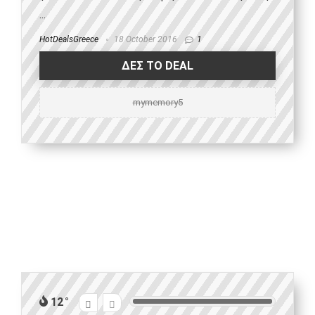
...
HotDealsGreece
18 October 2016
1
ΔΕΣ ΤΟ DEAL
mymemory5
12