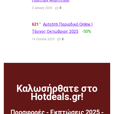
Πολιτών Αναζήτηση
3 January 2026
0
621
Autotriti Περιοδικό Online |
Τέυχος Οκτώβριος 2025
-50%
14 October 2025
0
Καλωσήρθατε στο
Hotdeals.gr!
Προσφορές - Εκπτώσεις 2025 -