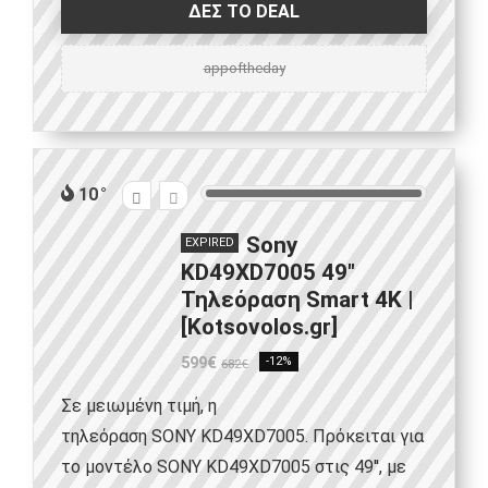
ΔΕΣ ΤΟ DEAL
appoftheday
10
Sony
EXPIRED
KD49XD7005 49″
Τηλεόραση Smart 4K |
[Kotsovolos.gr]
599€
-12%
682€
Σε μειωμένη τιμή, η
τηλεόραση SONY KD49XD7005. Πρόκειται για
το μοντέλο SONY KD49XD7005 στις 49'', με