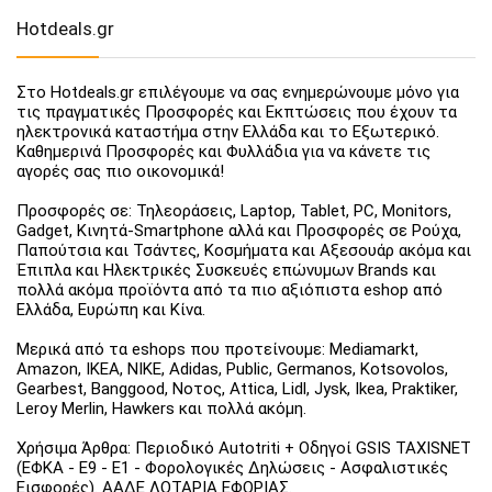
Hotdeals.gr
Στο Hotdeals.gr επιλέγουμε να σας ενημερώνουμε μόνο για
τις πραγματικές Προσφορές και Εκπτώσεις που έχουν τα
ηλεκτρονικά καταστήμα στην Ελλάδα και το Εξωτερικό.
Καθημερινά Προσφορές και Φυλλάδια για να κάνετε τις
αγορές σας πιο οικονομικά!
Προσφορές σε: Τηλεοράσεις, Laptop, Tablet, PC, Monitors,
Gadget, Κινητά-Smartphone αλλά και Προσφορές σε Ρούχα,
Παπούτσια και Τσάντες, Κοσμήματα και Αξεσουάρ ακόμα και
Έπιπλα και Ηλεκτρικές Συσκευές επώνυμων Brands και
πολλά ακόμα προϊόντα από τα πιο αξιόπιστα eshop από
Ελλάδα, Ευρώπη και Κίνα.
Μερικά από τα eshops που προτείνουμε: Mediamarkt,
Amazon, IKEA, NIKE, Adidas, Public, Germanos, Kotsovolos,
Gearbest, Banggood, Νοτος, Attica, Lidl, Jysk, Ikea, Praktiker,
Leroy Merlin, Hawkers και πολλά ακόμη.
Χρήσιμα Άρθρα: Περιοδικό Autotriti + Οδηγοί GSIS TAXISNET
(ΕΦΚΑ - Ε9 - Ε1 - Φορολογικές Δηλώσεις - Ασφαλιστικές
Εισφορές). ΑΑΔΕ ΛΟΤΑΡΙΑ ΕΦΟΡΙΑΣ.