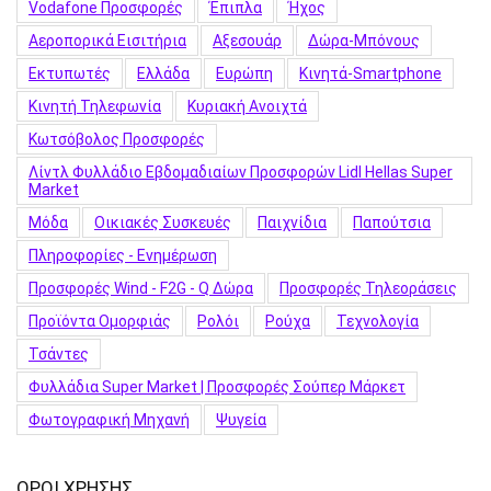
Vodafone Προσφορές
Έπιπλα
Ήχος
Αεροπορικά Εισιτήρια
Αξεσουάρ
Δώρα-Μπόνους
Εκτυπωτές
Ελλάδα
Ευρώπη
Κινητά-Smartphone
Κινητή Τηλεφωνία
Κυριακή Ανοιχτά
Κωτσόβολος Προσφορές
Λίντλ Φυλλάδιο Εβδομαδιαίων Προσφορών Lidl Hellas Super
Market
Μόδα
Οικιακές Συσκευές
Παιχνίδια
Παπούτσια
Πληροφορίες - Ενημέρωση
Προσφορές Wind - F2G - Q Δώρα
Προσφορές Τηλεοράσεις
Προϊόντα Ομορφιάς
Ρολόι
Ρούχα
Τεχνολογία
Τσάντες
Φυλλάδια Super Market | Προσφορές Σούπερ Μάρκετ
Φωτογραφική Μηχανή
Ψυγεία
ΟΡΟΙ ΧΡΗΣΗΣ