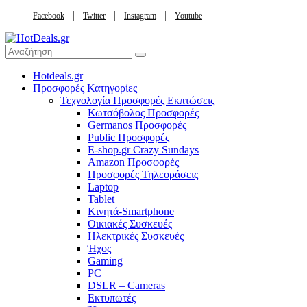
Facebook
Twitter
Instagram
Youtube
Hotdeals.gr
Προσφορές Κατηγορίες
Τεχνολογία Προσφορές Εκπτώσεις
Κωτσόβολος Προσφορές
Germanos Προσφορές
Public Προσφορές
E-shop.gr Crazy Sundays
Amazon Προσφορές
Προσφορές Τηλεοράσεις
Laptop
Tablet
Κινητά-Smartphone
Οικιακές Συσκευές
Hλεκτρικές Συσκευές
Ήχος
Gaming
PC
DSLR – Cameras
Εκτυπωτές