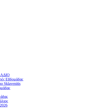
ΛΛΑΔΙΟ
ρές Εβδομάδας
 Sklavenitis
ομάδας
μάδας
ύλιος
/2026