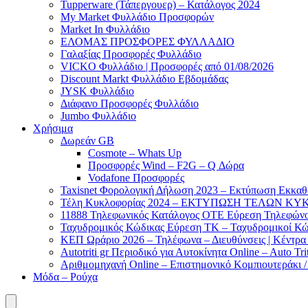
Tupperware (Τάπεργουερ) – Κατάλογος 2024
My Market Φυλλάδιο Προσφορών
Market In Φυλλάδιο
ΕΛΟΜΑΣ ΠΡΟΣΦΟΡΕΣ ΦΥΛΛΑΔΙΟ
Γαλαξίας Προσφορές Φυλλάδιο
VICKO Φυλλάδιο | Προσφορές από 01/08/2026
Discount Markt Φυλλάδιο Εβδομάδας
JYSK Φυλλάδιο
Διάφανο Προσφορές Φυλλάδιο
Jumbo Φυλλάδιο
Χρήσιμα
Δωρεάν GB
Cosmote – Whats Up
Προσφορές Wind – F2G – Q Δώρα
Vodafone Προσφορές
Taxisnet Φορολογική Δήλωση 2023 – Εκτύπωση Εκκα
Τέλη Kυκλοφορίας 2024 – ΕΚΤΥΠΩΣΗ ΤΕΛΩΝ ΚΥΚ
11888 Τηλεφωνικός Κατάλογος ΟΤΕ Εύρεση Τηλεφώνου
Ταχυδρομικός Κώδικας Εύρεση ΤΚ – Ταχυδρομικοί Κώ
ΚΕΠ Ωράριο 2026 – Τηλέφωνα – Διευθύνσεις | Κέντρ
Autotriti gr Περιοδικό για Αυτοκίνητα Online – Auto Trit
Αριθμομηχανή Online – Επιστημονικό Κομπιουτεράκι 
Μόδα – Ρούχα