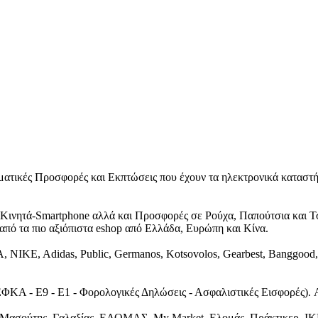
αγματικές Προσφορές και Εκπτώσεις που έχουν τα ηλεκτρονικά κατασ
t, Κινητά-Smartphone αλλά και Προσφορές σε Ρούχα, Παπούτσια και 
πό τα πιο αξιόπιστα eshop από Ελλάδα, Ευρώπη και Κίνα.
IKE, Adidas, Public, Germanos, Kotsovolos, Gearbest, Banggood, Νοτ
(ΕΦΚΑ - Ε9 - Ε1 - Φορολογικές Δηλώσεις - Ασφαλιστικές Εισφορ
 Μασούτης, Γαλαξίας, ΕΛΟΜΑΣ, My Market, Ελομάς, Πράκτικερ, ΙΚ