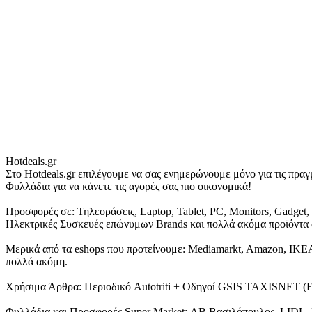
Hotdeals.gr
Στο Hotdeals.gr επιλέγουμε να σας ενημερώνουμε μόνο για τις πρ
Φυλλάδια για να κάνετε τις αγορές σας πιο οικονομικά!
Προσφορές σε: Τηλεοράσεις, Laptop, Tablet, PC, Monitors, Gadge
Ηλεκτρικές Συσκευές επώνυμων Brands και πολλά ακόμα προϊόντα α
Μερικά από τα eshops που προτείνουμε: Mediamarkt, Amazon, IKEA, N
πολλά ακόμη.
Χρήσιμα Άρθρα: Περιοδικό Autotriti + Οδηγοί GSIS TAXISNET 
Φυλλάδια και Προσφορές Super Market: ΑΒ Βασιλόπουλος, LIDL,