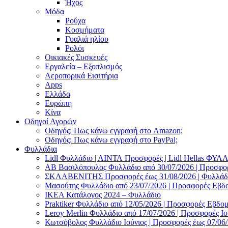
Ήχος
Μόδα
Ρούχα
Κοσμήματα
Γυαλιά ηλίου
Ρολόι
Οικιακές Συσκευές
Εργαλεία – Εξοπλισμός
Αεροπορικά Εισιτήρια
Apps
Ελλάδα
Ευρώπη
Κίνα
Οδηγοί Αγορών
Οδηγός: Πως κάνω εγγραφή στο Amazon;
Οδηγός: Πως κάνω εγγραφή στο PayPal;
Φυλλάδια
Lidl Φυλλάδιο | ΛΙΝΤΛ Προσφορές | Lidl Hellas ΦΥ
AB Βασιλόπουλος Φυλλάδιο από 30/07/2026 | Προσφο
ΣΚΛΑΒΕΝΙΤΗΣ Προσφορές έως 31/08/2026 | Φυλλάδιο
Μασούτης Φυλλάδιο από 23/07/2026 | Προσφορές Εβδ
ΙΚΕΑ Κατάλογος 2024 – Φυλλάδιο
Praktiker Φυλλάδιο από 12/05/2026 | Προσφορές Εβδο
Leroy Merlin Φυλλάδιο από 17/07/2026 | Προσφορές Ιο
Κωτσόβολος Φυλλάδιο Ιούνιος | Προσφορές έως 07/06