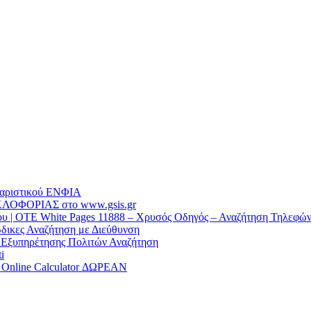
θαριστικού EΝΦΙΑ
ΛΟΦΟΡΙΑΣ στο www.gsis.gr
 | OTE White Pages 11888 – Χρυσός Οδηγός – Αναζήτηση Τηλεφώ
δικες Αναζήτηση με Διεύθυνση
α Εξυπηρέτησης Πολιτών Αναζήτηση
i
/ Online Calculator ΔΩΡΕΑΝ