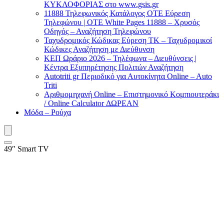
ΚΥΚΛΟΦΟΡΙΑΣ στο www.gsis.gr
11888 Τηλεφωνικός Κατάλογος ΟΤΕ Εύρεση
Τηλεφώνου | OTE White Pages 11888 – Χρυσός
Οδηγός – Αναζήτηση Τηλεφώνου
Ταχυδρομικός Κώδικας Εύρεση ΤΚ – Ταχυδρομικοί
Κώδικες Αναζήτηση με Διεύθυνση
ΚΕΠ Ωράριο 2026 – Τηλέφωνα – Διευθύνσεις |
Κέντρα Εξυπηρέτησης Πολιτών Αναζήτηση
Autotriti gr Περιοδικό για Αυτοκίνητα Online – Auto
Triti
Αριθμομηχανή Online – Επιστημονικό Κομπιουτεράκι
/ Online Calculator ΔΩΡΕΑΝ
Μόδα – Ρούχα
49″ Smart TV