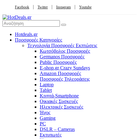
Facebook
Twitter
Instagram
Youtube
Hotdeals.gr
Προσφορές Κατηγορίες
Τεχνολογία Προσφορές Εκπτώσεις
Κωτσόβολος Προσφορές
Germanos Προσφορές
Public Προσφορές
E-shop.gr Crazy Sundays
Amazon Προσφορές
Προσφορές Τηλεοράσεις
Laptop
Tablet
Κινητά-Smartphone
Οικιακές Συσκευές
Hλεκτρικές Συσκευές
Ήχος
Gaming
PC
DSLR – Cameras
Εκτυπωτές