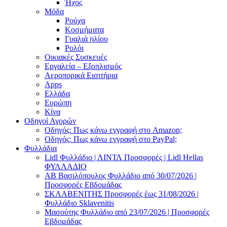
Ήχος
Μόδα
Ρούχα
Κοσμήματα
Γυαλιά ηλίου
Ρολόι
Οικιακές Συσκευές
Εργαλεία – Εξοπλισμός
Αεροπορικά Εισιτήρια
Apps
Ελλάδα
Ευρώπη
Κίνα
Οδηγοί Αγορών
Οδηγός: Πως κάνω εγγραφή στο Amazon;
Οδηγός: Πως κάνω εγγραφή στο PayPal;
Φυλλάδια
Lidl Φυλλάδιο | ΛΙΝΤΛ Προσφορές | Lidl Hellas
ΦΥΛΛΑΔΙΟ
AB Βασιλόπουλος Φυλλάδιο από 30/07/2026 |
Προσφορές Εβδομάδας
ΣΚΛΑΒΕΝΙΤΗΣ Προσφορές έως 31/08/2026 |
Φυλλάδιο Sklavenitis
Μασούτης Φυλλάδιο από 23/07/2026 | Προσφορές
Εβδομάδας