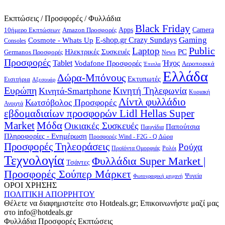
Εκπτώσεις / Προσφορές / Φυλλάδια
Black Friday
10ήμερο Εκπτώσεων
Apps
Camera
Amazon Προσφορές
Gaming
E-shop.gr Crazy Sundays
Cosmote - Whats Up
Consoles
Public
Laptop
Hλεκτρικές Συσκευές
PC
Germanos Προσφορές
News
Προσφορές
Ήχος
Tablet
Vodafone Προσφορές
Αεροπορικά
Έπιπλα
Ελλάδα
Δώρα-Μπόνους
Εκτυπωτές
Εισιτήρια
Αξεσουάρ
Ευρώπη
Κινητή Τηλεφωνία
Κινητά-Smartphone
Κυριακή
Λίντλ φυλλάδιο
Κωτσόβολος Προσφορές
Ανοιχτά
εβδομαδιαίων προσφορών Lidl Hellas Super
Μόδα
Market
Οικιακές Συσκευές
Παπούτσια
Παιχνίδια
Πληροφορίες - Ενημέρωση
Προσφορές Wind - F2G - Q Δώρα
Προσφορές Τηλεοράσεις
Ρούχα
Προϊόντα Ομορφιάς
Ρολόι
Τεχνολογία
Φυλλάδια Super Market |
Τσάντες
Προσφορές Σούπερ Μάρκετ
Φωτογραφική μηχανή
Ψυγεία
ΟΡΟΙ ΧΡΗΣΗΣ
ΠΟΛΙΤΙΚΗ ΑΠΟΡΡΗΤΟΥ
Θέλετε να διαφημιστείτε στο Hotdeals.gr; Επικοινωνήστε μαζί μας
στο info@hotdeals.gr
Φυλλάδια Προσφορές Εκπτώσεις