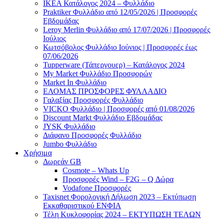
ΙΚΕΑ Κατάλογος 2024 – Φυλλάδιο
Praktiker Φυλλάδιο από 12/05/2026 | Προσφορές
Εβδομάδας
Leroy Merlin Φυλλάδιο από 17/07/2026 | Προσφορές
Ιούλιος
Κωτσόβολος Φυλλάδιο Ιούνιος | Προσφορές έως
07/06/2026
Tupperware (Τάπεργουερ) – Κατάλογος 2024
My Market Φυλλάδιο Προσφορών
Market In Φυλλάδιο
ΕΛΟΜΑΣ ΠΡΟΣΦΟΡΕΣ ΦΥΛΛΑΔΙΟ
Γαλαξίας Προσφορές Φυλλάδιο
VICKO Φυλλάδιο | Προσφορές από 01/08/2026
Discount Markt Φυλλάδιο Εβδομάδας
JYSK Φυλλάδιο
Διάφανο Προσφορές Φυλλάδιο
Jumbo Φυλλάδιο
Χρήσιμα
Δωρεάν GB
Cosmote – Whats Up
Προσφορές Wind – F2G – Q Δώρα
Vodafone Προσφορές
Taxisnet Φορολογική Δήλωση 2023 – Εκτύπωση
Εκκαθαριστικού EΝΦΙΑ
Τέλη Kυκλοφορίας 2024 – ΕΚΤΥΠΩΣΗ ΤΕΛΩΝ