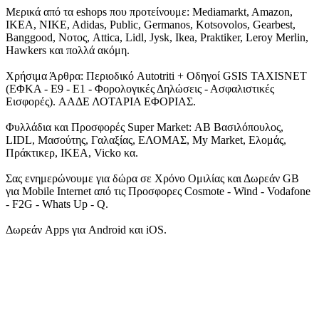
Μερικά από τα eshops που προτείνουμε: Mediamarkt, Amazon,
IKEA, NIKE, Adidas, Public, Germanos, Kotsovolos, Gearbest,
Banggood, Νοτος, Attica, Lidl, Jysk, Ikea, Praktiker, Leroy Merlin,
Hawkers και πολλά ακόμη.
Χρήσιμα Άρθρα: Περιοδικό Autotriti + Οδηγοί GSIS TAXISNET
(ΕΦΚΑ - Ε9 - Ε1 - Φορολογικές Δηλώσεις - Ασφαλιστικές
Εισφορές). ΑΑΔΕ ΛΟΤΑΡΙΑ ΕΦΟΡΙΑΣ.
Φυλλάδια και Προσφορές Super Market: ΑΒ Βασιλόπουλος,
LIDL, Μασούτης, Γαλαξίας, ΕΛΟΜΑΣ, My Market, Ελομάς,
Πράκτικερ, ΙΚΕΑ, Vicko κα.
Σας ενημερώνουμε για δώρα σε Χρόνο Ομιλίας και Δωρεάν GB
για Mobile Internet από τις Προσφορες Cosmote - Wind - Vodafone
- F2G - Whats Up - Q.
Δωρεάν Apps για Android και iOS.