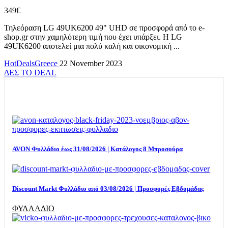
349€
Τηλεόραση LG 49UK6200 49" UHD σε προσφορά από το e-
shop.gr στην χαμηλότερη τιμή που έχει υπάρξει. H LG
49UK6200 αποτελεί μια πολύ καλή και οικονομική ...
HotDealsGreece
22 November 2023
ΔΕΣ ΤΟ DEAL
TOP OFFERS
AVON Φυλλάδιο έως 31/08/2026 | Κατάλογος 8 Μπροσούρα
Discount Markt Φυλλάδιο από 03/08/2026 | Προσφορές Εβδομάδας
ΦΥΛΛΑΔΙΟ