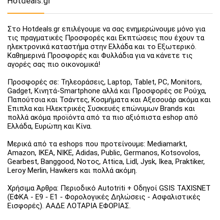
Hotdeals.gr
Στο Hotdeals.gr επιλέγουμε να σας ενημερώνουμε μόνο για
τις πραγματικές Προσφορές και Εκπτώσεις που έχουν τα
ηλεκτρονικά καταστήμα στην Ελλάδα και το Εξωτερικό.
Καθημερινά Προσφορές και Φυλλάδια για να κάνετε τις
αγορές σας πιο οικονομικά!
Προσφορές σε: Τηλεοράσεις, Laptop, Tablet, PC, Monitors,
Gadget, Κινητά-Smartphone αλλά και Προσφορές σε Ρούχα,
Παπούτσια και Τσάντες, Κοσμήματα και Αξεσουάρ ακόμα και
Έπιπλα και Ηλεκτρικές Συσκευές επώνυμων Brands και
πολλά ακόμα προϊόντα από τα πιο αξιόπιστα eshop από
Ελλάδα, Ευρώπη και Κίνα.
Μερικά από τα eshops που προτείνουμε: Mediamarkt,
Amazon, IKEA, NIKE, Adidas, Public, Germanos, Kotsovolos,
Gearbest, Banggood, Νοτος, Attica, Lidl, Jysk, Ikea, Praktiker,
Leroy Merlin, Hawkers και πολλά ακόμη.
Χρήσιμα Άρθρα: Περιοδικό Autotriti + Οδηγοί GSIS TAXISNET
(ΕΦΚΑ - Ε9 - Ε1 - Φορολογικές Δηλώσεις - Ασφαλιστικές
Εισφορές). ΑΑΔΕ ΛΟΤΑΡΙΑ ΕΦΟΡΙΑΣ.