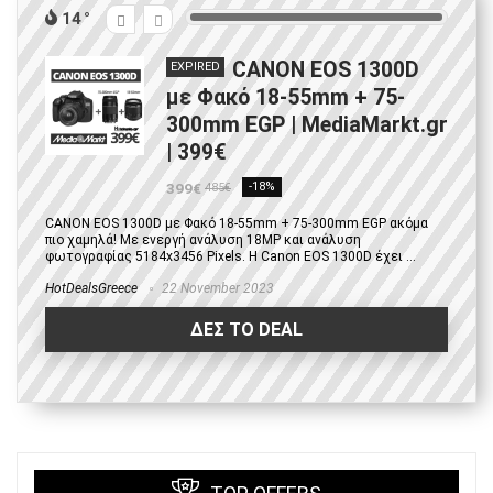
14
CANON EOS 1300D
EXPIRED
με Φακό 18-55mm + 75-
300mm EGP | MediaMarkt.gr
| 399€
399€
-18%
485€
CANON EOS 1300D με Φακό 18-55mm + 75-300mm EGP ακόμα
πιο χαμηλά! Με ενεργή ανάλυση 18MP και ανάλυση
φωτογραφίας 5184x3456 Pixels. H Canon EOS 1300D έχει ...
HotDealsGreece
22 November 2023
ΔΕΣ ΤΟ DEAL