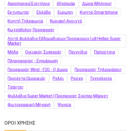
Αεροπορικά Εισιτήρια
Αξεσουάρ
Δώρα-Μπόνους
Εκτυπωτές
Ελλάδα
Ευρώπη
Κινητά-Smartphone
Κινητή Τηλεφωνία
Κυριακή Ανοιχτά
Κωτσόβολος Προσφορές
Λίντλ Φυλλάδιο Εβδομαδιαίων Προσφορών Lidl Hellas Super
Market
Μόδα
Οικιακές Συσκευές
Παιχνίδια
Παπούτσια
Πληροφορίες - Ενημέρωση
Προσφορές Wind - F2G - Q Δώρα
Προσφορές Τηλεοράσεις
Προϊόντα Ομορφιάς
Ρολόι
Ρούχα
Τεχνολογία
Τσάντες
Φυλλάδια Super Market | Προσφορές Σούπερ Μάρκετ
Φωτογραφική Μηχανή
Ψυγεία
ΟΡΟΙ ΧΡΗΣΗΣ