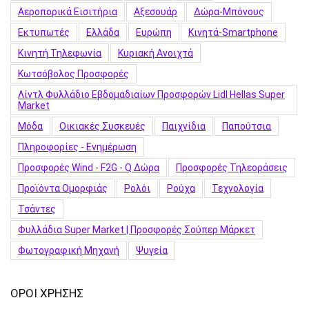
Αεροπορικά Εισιτήρια
Αξεσουάρ
Δώρα-Μπόνους
Εκτυπωτές
Ελλάδα
Ευρώπη
Κινητά-Smartphone
Κινητή Τηλεφωνία
Κυριακή Ανοιχτά
Κωτσόβολος Προσφορές
Λίντλ Φυλλάδιο Εβδομαδιαίων Προσφορών Lidl Hellas Super
Market
Μόδα
Οικιακές Συσκευές
Παιχνίδια
Παπούτσια
Πληροφορίες - Ενημέρωση
Προσφορές Wind - F2G - Q Δώρα
Προσφορές Τηλεοράσεις
Προϊόντα Ομορφιάς
Ρολόι
Ρούχα
Τεχνολογία
Τσάντες
Φυλλάδια Super Market | Προσφορές Σούπερ Μάρκετ
Φωτογραφική Μηχανή
Ψυγεία
ΟΡΟΙ ΧΡΗΣΗΣ