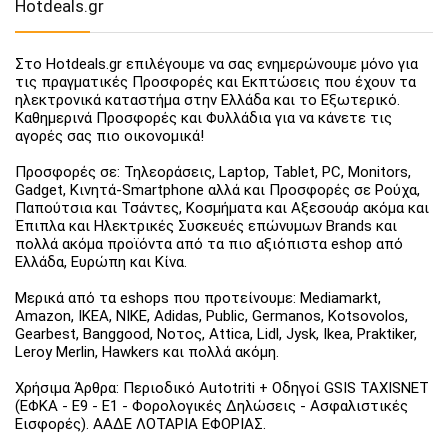
Hotdeals.gr
Στο Hotdeals.gr επιλέγουμε να σας ενημερώνουμε μόνο για
τις πραγματικές Προσφορές και Εκπτώσεις που έχουν τα
ηλεκτρονικά καταστήμα στην Ελλάδα και το Εξωτερικό.
Καθημερινά Προσφορές και Φυλλάδια για να κάνετε τις
αγορές σας πιο οικονομικά!
Προσφορές σε: Τηλεοράσεις, Laptop, Tablet, PC, Monitors,
Gadget, Κινητά-Smartphone αλλά και Προσφορές σε Ρούχα,
Παπούτσια και Τσάντες, Κοσμήματα και Αξεσουάρ ακόμα και
Έπιπλα και Ηλεκτρικές Συσκευές επώνυμων Brands και
πολλά ακόμα προϊόντα από τα πιο αξιόπιστα eshop από
Ελλάδα, Ευρώπη και Κίνα.
Μερικά από τα eshops που προτείνουμε: Mediamarkt,
Amazon, IKEA, NIKE, Adidas, Public, Germanos, Kotsovolos,
Gearbest, Banggood, Νοτος, Attica, Lidl, Jysk, Ikea, Praktiker,
Leroy Merlin, Hawkers και πολλά ακόμη.
Χρήσιμα Άρθρα: Περιοδικό Autotriti + Οδηγοί GSIS TAXISNET
(ΕΦΚΑ - Ε9 - Ε1 - Φορολογικές Δηλώσεις - Ασφαλιστικές
Εισφορές). ΑΑΔΕ ΛΟΤΑΡΙΑ ΕΦΟΡΙΑΣ.