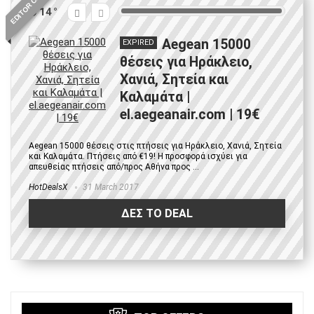
EDITOR CHOICE
14
Aegean 15000
EXPIRED
θέσεις για Ηράκλειο,
Χανιά, Σητεία και
Καλαμάτα |
el.aegeanair.com | 19€
Aegean 15000 θέσεις στις πτήσεις για Ηράκλειο, Χανιά, Σητεία
και Καλαμάτα. Πτήσεις από €19! Η προσφορά ισχύει για
απευθείας πτήσεις από/προς Αθήνα προς ...
HotDealsX
31 March 2017
ΔΕΣ ΤΟ DEAL