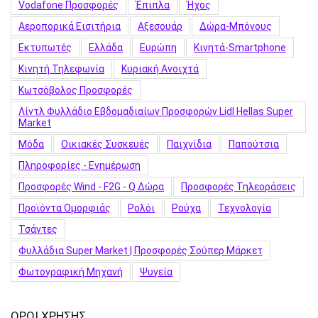
Vodafone Προσφορές
Έπιπλα
Ήχος
Αεροπορικά Εισιτήρια
Αξεσουάρ
Δώρα-Μπόνους
Εκτυπωτές
Ελλάδα
Ευρώπη
Κινητά-Smartphone
Κινητή Τηλεφωνία
Κυριακή Ανοιχτά
Κωτσόβολος Προσφορές
Λίντλ Φυλλάδιο Εβδομαδιαίων Προσφορών Lidl Hellas Super
Market
Μόδα
Οικιακές Συσκευές
Παιχνίδια
Παπούτσια
Πληροφορίες - Ενημέρωση
Προσφορές Wind - F2G - Q Δώρα
Προσφορές Τηλεοράσεις
Προϊόντα Ομορφιάς
Ρολόι
Ρούχα
Τεχνολογία
Τσάντες
Φυλλάδια Super Market | Προσφορές Σούπερ Μάρκετ
Φωτογραφική Μηχανή
Ψυγεία
ΟΡΟΙ ΧΡΗΣΗΣ