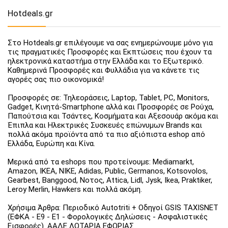
Hotdeals.gr
Στο Hotdeals.gr επιλέγουμε να σας ενημερώνουμε μόνο για
τις πραγματικές Προσφορές και Εκπτώσεις που έχουν τα
ηλεκτρονικά καταστήμα στην Ελλάδα και το Εξωτερικό.
Καθημερινά Προσφορές και Φυλλάδια για να κάνετε τις
αγορές σας πιο οικονομικά!
Προσφορές σε: Τηλεοράσεις, Laptop, Tablet, PC, Monitors,
Gadget, Κινητά-Smartphone αλλά και Προσφορές σε Ρούχα,
Παπούτσια και Τσάντες, Κοσμήματα και Αξεσουάρ ακόμα και
Έπιπλα και Ηλεκτρικές Συσκευές επώνυμων Brands και
πολλά ακόμα προϊόντα από τα πιο αξιόπιστα eshop από
Ελλάδα, Ευρώπη και Κίνα.
Μερικά από τα eshops που προτείνουμε: Mediamarkt,
Amazon, IKEA, NIKE, Adidas, Public, Germanos, Kotsovolos,
Gearbest, Banggood, Νοτος, Attica, Lidl, Jysk, Ikea, Praktiker,
Leroy Merlin, Hawkers και πολλά ακόμη.
Χρήσιμα Άρθρα: Περιοδικό Autotriti + Οδηγοί GSIS TAXISNET
(ΕΦΚΑ - Ε9 - Ε1 - Φορολογικές Δηλώσεις - Ασφαλιστικές
Εισφορές). ΑΑΔΕ ΛΟΤΑΡΙΑ ΕΦΟΡΙΑΣ.