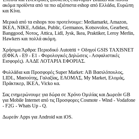
ακόμα προϊόντα από τα πιο αξιόπιστα eshop από Ελλάδα, Ευρώπη
και Κίνα.
Μερικά από τα eshops που προτείνουμε: Mediamarkt, Amazon,
IKEA, NIKE, Adidas, Public, Germanos, Kotsovolos, Gearbest,
Banggood, Νοτος, Attica, Lidl, Jysk, Ikea, Praktiker, Leroy Merlin,
Hawkers και πολλά ακόμη.
Χρήσιμα Άρθρα: Περιοδικό Autotriti + Οδηγοί GSIS TAXISNET
(ΕΦΚΑ - Ε9 - Ε1 - Φορολογικές Δηλώσεις - Ασφαλιστικές
Εισφορές). ΑΑΔΕ ΛΟΤΑΡΙΑ ΕΦΟΡΙΑΣ.
Φυλλάδια και Προσφορές Super Market: ΑΒ Βασιλόπουλος,
LIDL, Μασούτης, Γαλαξίας, ΕΛΟΜΑΣ, My Market, Ελομάς,
Πράκτικερ, ΙΚΕΑ, Vicko κα.
Σας ενημερώνουμε για δώρα σε Χρόνο Ομιλίας και Δωρεάν GB
για Mobile Internet από τις Προσφορες Cosmote - Wind - Vodafone
- F2G - Whats Up - Q.
Δωρεάν Apps για Android και iOS.