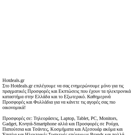
Hotdeals.gr
Στο Hotdeals.gr επιλέγουμε να σας ενημερώνουμε μόνο για τις
πραγματικές Προσφορές και Εκπτώσεις που έχουν τα ηλεκτρονικά
καταστήμα στην Ελλάδα και το Εξωτερικό. Καθημερινά
Προσφορές και Φυλλάδια για να κάνετε τις αγορές σας πιο
οικονομικά!
Προσφορές σε: Τηλεοράσεις, Laptop, Tablet, PC, Monitors,
Gadget, Κινητά-Smartphone αλλά και Προσφορές σε Ρούχα,
Παπούτσια και Τσάντες, Κοσμήματα και Αξεσουάρ ακόμα και
Έπιπλα και Ηλεκτρικές Συσκευές επώνυμων Brands και πολλά