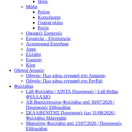
Ήχος
Μόδα
Ρούχα
Κοσμήματα
Γυαλιά ηλίου
Ρολόι
Οικιακές Συσκευές
Εργαλεία – Εξοπλισμός
Αεροπορικά Εισιτήρια
Apps
Ελλάδα
Ευρώπη
Κίνα
Οδηγοί Αγορών
Οδηγός: Πως κάνω εγγραφή στο Amazon;
Οδηγός: Πως κάνω εγγραφή στο PayPal;
Φυλλάδια
Lidl Φυλλάδιο | ΛΙΝΤΛ Προσφορές | Lidl Hellas
ΦΥΛΛΑΔΙΟ
AB Βασιλόπουλος Φυλλάδιο από 30/07/2026 |
Προσφορές Εβδομάδας
ΣΚΛΑΒΕΝΙΤΗΣ Προσφορές έως 31/08/2026 |
Φυλλάδιο Sklavenitis
Μασούτης Φυλλάδιο από 23/07/2026 | Προσφορές
Εβδομάδας