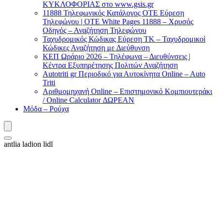
ΚΥΚΛΟΦΟΡΙΑΣ στο www.gsis.gr
11888 Τηλεφωνικός Κατάλογος ΟΤΕ Εύρεση
Τηλεφώνου | OTE White Pages 11888 – Χρυσός
Οδηγός – Αναζήτηση Τηλεφώνου
Ταχυδρομικός Κώδικας Εύρεση ΤΚ – Ταχυδρομικοί
Κώδικες Αναζήτηση με Διεύθυνση
ΚΕΠ Ωράριο 2026 – Τηλέφωνα – Διευθύνσεις |
Κέντρα Εξυπηρέτησης Πολιτών Αναζήτηση
Autotriti gr Περιοδικό για Αυτοκίνητα Online – Auto
Triti
Αριθμομηχανή Online – Επιστημονικό Κομπιουτεράκι
/ Online Calculator ΔΩΡΕΑΝ
Μόδα – Ρούχα
antlia ladion lidl