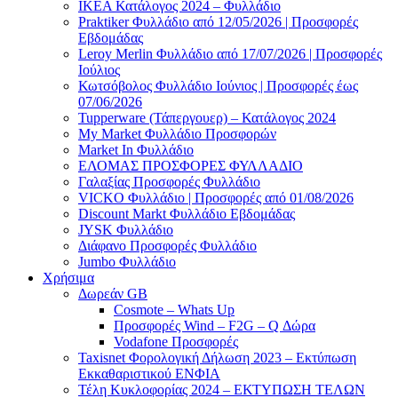
ΙΚΕΑ Κατάλογος 2024 – Φυλλάδιο
Praktiker Φυλλάδιο από 12/05/2026 | Προσφορές
Εβδομάδας
Leroy Merlin Φυλλάδιο από 17/07/2026 | Προσφορές
Ιούλιος
Κωτσόβολος Φυλλάδιο Ιούνιος | Προσφορές έως
07/06/2026
Tupperware (Τάπεργουερ) – Κατάλογος 2024
My Market Φυλλάδιο Προσφορών
Market In Φυλλάδιο
ΕΛΟΜΑΣ ΠΡΟΣΦΟΡΕΣ ΦΥΛΛΑΔΙΟ
Γαλαξίας Προσφορές Φυλλάδιο
VICKO Φυλλάδιο | Προσφορές από 01/08/2026
Discount Markt Φυλλάδιο Εβδομάδας
JYSK Φυλλάδιο
Διάφανο Προσφορές Φυλλάδιο
Jumbo Φυλλάδιο
Χρήσιμα
Δωρεάν GB
Cosmote – Whats Up
Προσφορές Wind – F2G – Q Δώρα
Vodafone Προσφορές
Taxisnet Φορολογική Δήλωση 2023 – Εκτύπωση
Εκκαθαριστικού EΝΦΙΑ
Τέλη Kυκλοφορίας 2024 – ΕΚΤΥΠΩΣΗ ΤΕΛΩΝ