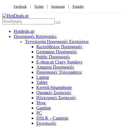
Facebook
Twitter
Instagram
Youtube
Hotdeals.gr
Προσφορές Κατηγορίες
Τεχνολογία Προσφορές Εκπτώσεις
Κωτσόβολος Προσφορές
Germanos Προσφορές
Public Προσφορές
E-shop.gr Crazy Sundays
Amazon Προσφορές
Προσφορές Τηλεοράσεις
Laptop
Tablet
Κινητά-Smartphone
Οικιακές Συσκευές
Hλεκτρικές Συσκευές
Ήχος
Gaming
PC
DSLR – Cameras
Εκτυπωτές