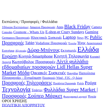
Εκπτώσεις / Προσφορές / Φυλλάδια
Black Friday
10ήμερο Εκπτώσεων
Apps
Camera
Amazon Προσφορές
Gaming
E-shop.gr Crazy Sundays
Cosmote - Whats Up
Consoles
Public
Laptop
Hλεκτρικές Συσκευές
PC
Germanos Προσφορές
News
Προσφορές
Ήχος
Tablet
Vodafone Προσφορές
Αεροπορικά
Έπιπλα
Ελλάδα
Δώρα-Μπόνους
Εκτυπωτές
Εισιτήρια
Αξεσουάρ
Ευρώπη
Κινητή Τηλεφωνία
Κινητά-Smartphone
Κυριακή
Λίντλ φυλλάδιο
Κωτσόβολος Προσφορές
Ανοιχτά
εβδομαδιαίων προσφορών Lidl Hellas Super
Μόδα
Market
Οικιακές Συσκευές
Παπούτσια
Παιχνίδια
Πληροφορίες - Ενημέρωση
Προσφορές Wind - F2G - Q Δώρα
Προσφορές Τηλεοράσεις
Ρούχα
Προϊόντα Ομορφιάς
Ρολόι
Τεχνολογία
Φυλλάδια Super Market |
Τσάντες
Προσφορές Σούπερ Μάρκετ
Φωτογραφική μηχανή
Ψυγεία
ΟΡΟΙ ΧΡΗΣΗΣ
ΠΟΛΙΤΙΚΗ ΑΠΟΡΡΗΤΟΥ