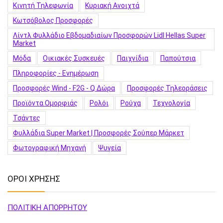
Κινητή Τηλεφωνία
Κυριακή Ανοιχτά
Κωτσόβολος Προσφορές
Λίντλ Φυλλάδιο Εβδομαδιαίων Προσφορών Lidl Hellas Super
Market
Μόδα
Οικιακές Συσκευές
Παιχνίδια
Παπούτσια
Πληροφορίες - Ενημέρωση
Προσφορές Wind - F2G - Q Δώρα
Προσφορές Τηλεοράσεις
Προϊόντα Ομορφιάς
Ρολόι
Ρούχα
Τεχνολογία
Τσάντες
Φυλλάδια Super Market | Προσφορές Σούπερ Μάρκετ
Φωτογραφική Μηχανή
Ψυγεία
ΟΡΟΙ ΧΡΗΣΗΣ
ΠΟΛΙΤΙΚΗ ΑΠΟΡΡΗΤΟΥ