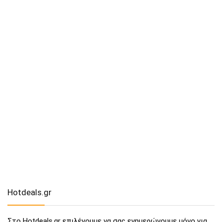
Hotdeals.gr
Στο Hotdeals.gr επιλέγουμε να σας ενημερώνουμε μόνο για