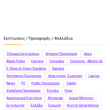
Εκπτώσεις / Προσφορές / Φυλλάδια
10ήμερο Εκπτώσεων
Amazon Προσφορές
Apps
Black Friday
Camera
Consoles
Cosmote - Whats Up
E-Shop.gr Crazy Sundays
Gaming
Germanos Προσφορές
Hλεκτρικές Συσκευές
Laptop
News
PC
Public Προσφορές
Tablet
Vodafone Προσφορές
Έπιπλα
Ήχος
Αεροπορικά Εισιτήρια
Αξεσουάρ
Δώρα-Μπόνους
Εκτυπωτές
Ελλάδα
Ευρώπη
Κινητά-Smartphone