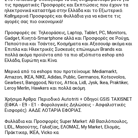
τις πραγματικές Προσφορές και Εκπτώσεις που έχουν τα
ηλεκτρονικά καταστήμα στην Ελλάδα και το Εξωτερικό.
Καθημερινά Προσφορές και Φυλλάδια για να κάνετε τις
αγορές σας πιο οικονομικά!
Προσφορές σε: Τηλεοράσεις, Laptop, Tablet, PC, Monitors,
Gadget, Κινητά-Smartphone αλλά και Προσφορές σε Ρούχα,
Παπούτσια και Τσάντες, Κοσμήματα και Αξεσουάρ ακόμα και
Έπιπλα και Ηλεκτρικές Συσκευές επώνυμων Brands και
πολλά ακόμα προϊόντα από τα πιο αξιόπιστα eshop από
Ελλάδα, Ευρώπη και Κίνα.
Μερικά από τα eshops που προτείνουμε: Mediamarkt,
Amazon, IKEA, NIKE, Adidas, Public, Germanos, Kotsovolos,
Gearbest, Banggood, Νοτος, Attica, Lidl, Jysk, Ikea, Praktiker,
Leroy Merlin, Hawkers και πολλά ακόμη.
Χρήσιμα Άρθρα: Περιοδικό Autotriti + Οδηγοί GSIS TAXISNET
(ΕΦΚΑ - Ε9 - Ε1 - Φορολογικές Δηλώσεις - Ασφαλιστικές
Εισφορές). ΑΑΔΕ ΛΟΤΑΡΙΑ ΕΦΟΡΙΑΣ.
Φυλλάδια και Προσφορές Super Market: ΑΒ Βασιλόπουλος,
LIDL, Μασούτης, Γαλαξίας, ΕΛΟΜΑΣ, My Market, Ελομάς,
Πράκτικερ, ΙΚΕΑ, Vicko κα.