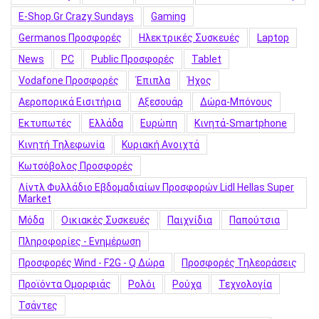
E-Shop.gr Crazy Sundays
Gaming
Germanos Προσφορές
Hλεκτρικές Συσκευές
Laptop
News
PC
Public Προσφορές
Tablet
Vodafone Προσφορές
Έπιπλα
Ήχος
Αεροπορικά Εισιτήρια
Αξεσουάρ
Δώρα-Μπόνους
Εκτυπωτές
Ελλάδα
Ευρώπη
Κινητά-Smartphone
Κινητή Τηλεφωνία
Κυριακή Ανοιχτά
Κωτσόβολος Προσφορές
Λίντλ Φυλλάδιο Εβδομαδιαίων Προσφορών Lidl Hellas Super
Market
Μόδα
Οικιακές Συσκευές
Παιχνίδια
Παπούτσια
Πληροφορίες - Ενημέρωση
Προσφορές Wind - F2G - Q Δώρα
Προσφορές Τηλεοράσεις
Προϊόντα Ομορφιάς
Ρολόι
Ρούχα
Τεχνολογία
Τσάντες