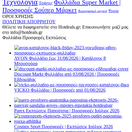
Τεχνολογία
Φυλλάδια Super Market |
Τσάντες
Προσφορές Σούπερ Μάρκετ
Φωτογραφική μηχανή
Ψυγεία
ΟΡΟΙ ΧΡΗΣΗΣ
ΠΟΛΙΤΙΚΗ ΑΠΟΡΡΗΤΟΥ
Θέλετε να διαφημιστείτε στο Hotdeals.gr; Επικοινωνήστε μαζί μας
στο info@hotdeals.gr
Φυλλάδια Προσφορές Εκπτώσεις
AVON Φυλλάδιο έως 31/08/2026 | Κατάλογος 8
Μπροσούρα
Discount Markt Φυλλάδιο από 03/08/2026 | Προσφορές
Εβδομάδας
VICKO Φυλλάδιο | Προσφορές από 01/08/2026
Parex Εκπτώσεις Παπούτσια | Προσφορές Ιούλιος 2026
Cosmos Sport Προσφορές | Εκπτώσεις Ιούλιος 2026