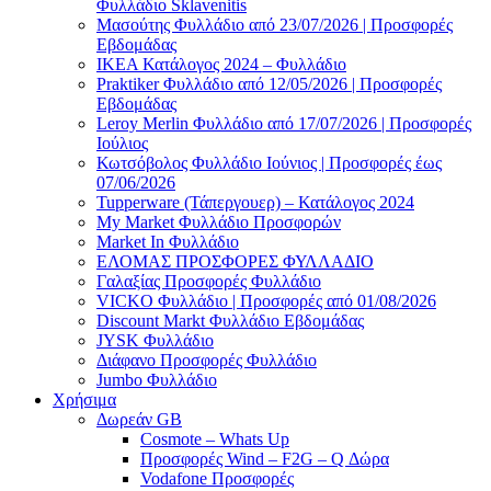
Φυλλάδιο Sklavenitis
Μασούτης Φυλλάδιο από 23/07/2026 | Προσφορές
Εβδομάδας
ΙΚΕΑ Κατάλογος 2024 – Φυλλάδιο
Praktiker Φυλλάδιο από 12/05/2026 | Προσφορές
Εβδομάδας
Leroy Merlin Φυλλάδιο από 17/07/2026 | Προσφορές
Ιούλιος
Κωτσόβολος Φυλλάδιο Ιούνιος | Προσφορές έως
07/06/2026
Tupperware (Τάπεργουερ) – Κατάλογος 2024
My Market Φυλλάδιο Προσφορών
Market In Φυλλάδιο
ΕΛΟΜΑΣ ΠΡΟΣΦΟΡΕΣ ΦΥΛΛΑΔΙΟ
Γαλαξίας Προσφορές Φυλλάδιο
VICKO Φυλλάδιο | Προσφορές από 01/08/2026
Discount Markt Φυλλάδιο Εβδομάδας
JYSK Φυλλάδιο
Διάφανο Προσφορές Φυλλάδιο
Jumbo Φυλλάδιο
Χρήσιμα
Δωρεάν GB
Cosmote – Whats Up
Προσφορές Wind – F2G – Q Δώρα
Vodafone Προσφορές