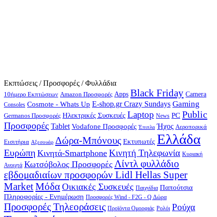
Εκπτώσεις / Προσφορές / Φυλλάδια
Black Friday
10ήμερο Εκπτώσεων
Apps
Camera
Amazon Προσφορές
Gaming
E-shop.gr Crazy Sundays
Cosmote - Whats Up
Consoles
Public
Laptop
Hλεκτρικές Συσκευές
PC
Germanos Προσφορές
News
Προσφορές
Ήχος
Tablet
Vodafone Προσφορές
Αεροπορικά
Έπιπλα
Ελλάδα
Δώρα-Μπόνους
Εκτυπωτές
Εισιτήρια
Αξεσουάρ
Ευρώπη
Κινητή Τηλεφωνία
Κινητά-Smartphone
Κυριακή
Λίντλ φυλλάδιο
Κωτσόβολος Προσφορές
Ανοιχτά
εβδομαδιαίων προσφορών Lidl Hellas Super
Μόδα
Market
Οικιακές Συσκευές
Παπούτσια
Παιχνίδια
Πληροφορίες - Ενημέρωση
Προσφορές Wind - F2G - Q Δώρα
Προσφορές Τηλεοράσεις
Ρούχα
Προϊόντα Ομορφιάς
Ρολόι