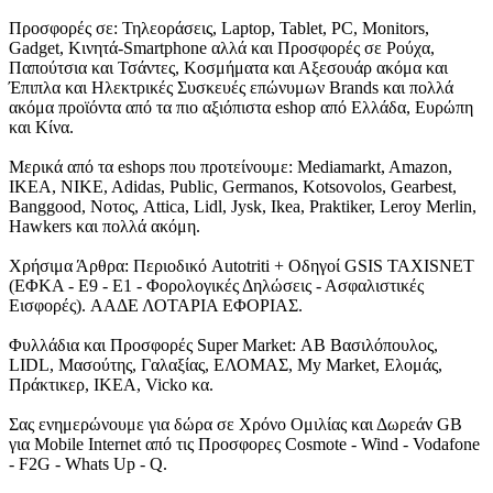
Προσφορές σε: Τηλεοράσεις, Laptop, Tablet, PC, Monitors,
Gadget, Κινητά-Smartphone αλλά και Προσφορές σε Ρούχα,
Παπούτσια και Τσάντες, Κοσμήματα και Αξεσουάρ ακόμα και
Έπιπλα και Ηλεκτρικές Συσκευές επώνυμων Brands και πολλά
ακόμα προϊόντα από τα πιο αξιόπιστα eshop από Ελλάδα, Ευρώπη
και Κίνα.
Μερικά από τα eshops που προτείνουμε: Mediamarkt, Amazon,
IKEA, NIKE, Adidas, Public, Germanos, Kotsovolos, Gearbest,
Banggood, Νοτος, Attica, Lidl, Jysk, Ikea, Praktiker, Leroy Merlin,
Hawkers και πολλά ακόμη.
Χρήσιμα Άρθρα: Περιοδικό Autotriti + Οδηγοί GSIS TAXISNET
(ΕΦΚΑ - Ε9 - Ε1 - Φορολογικές Δηλώσεις - Ασφαλιστικές
Εισφορές). ΑΑΔΕ ΛΟΤΑΡΙΑ ΕΦΟΡΙΑΣ.
Φυλλάδια και Προσφορές Super Market: ΑΒ Βασιλόπουλος,
LIDL, Μασούτης, Γαλαξίας, ΕΛΟΜΑΣ, My Market, Ελομάς,
Πράκτικερ, ΙΚΕΑ, Vicko κα.
Σας ενημερώνουμε για δώρα σε Χρόνο Ομιλίας και Δωρεάν GB
για Mobile Internet από τις Προσφορες Cosmote - Wind - Vodafone
- F2G - Whats Up - Q.