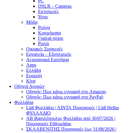
PC
DSLR – Cameras
Εκτυπωτές
Ήχος
Μόδα
Ρούχα
Κοσμήματα
Γυαλιά ηλίου
Ρολόι
Οικιακές Συσκευές
Εργαλεία – Εξοπλισμός
Αεροπορικά Εισιτήρια
Apps
Ελλάδα
Ευρώπη
Κίνα
Οδηγοί Αγορών
Οδηγός: Πως κάνω εγγραφή στο Amazon;
Οδηγός: Πως κάνω εγγραφή στο PayPal;
Φυλλάδια
Lidl Φυλλάδιο | ΛΙΝΤΛ Προσφορές | Lidl Hellas
ΦΥΛΛΑΔΙΟ
AB Βασιλόπουλος Φυλλάδιο από 30/07/2026 |
Προσφορές Εβδομάδας
ΣΚΛΑΒΕΝΙΤΗΣ Προσφορές έως 31/08/2026 |