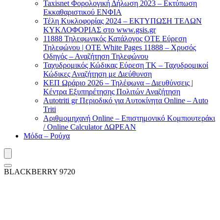
Taxisnet Φορολογική Δήλωση 2023 – Εκτύπωση
Εκκαθαριστικού EΝΦΙΑ
Τέλη Kυκλοφορίας 2024 – ΕΚΤΥΠΩΣΗ ΤΕΛΩΝ
ΚΥΚΛΟΦΟΡΙΑΣ στο www.gsis.gr
11888 Τηλεφωνικός Κατάλογος ΟΤΕ Εύρεση
Τηλεφώνου | OTE White Pages 11888 – Χρυσός
Οδηγός – Αναζήτηση Τηλεφώνου
Ταχυδρομικός Κώδικας Εύρεση ΤΚ – Ταχυδρομικοί
Κώδικες Αναζήτηση με Διεύθυνση
ΚΕΠ Ωράριο 2026 – Τηλέφωνα – Διευθύνσεις |
Κέντρα Εξυπηρέτησης Πολιτών Αναζήτηση
Autotriti gr Περιοδικό για Αυτοκίνητα Online – Auto
Triti
Αριθμομηχανή Online – Επιστημονικό Κομπιουτεράκι
/ Online Calculator ΔΩΡΕΑΝ
Μόδα – Ρούχα
BLACKBERRY 9720