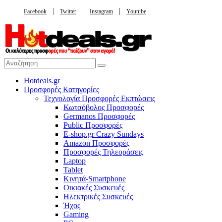
Facebook
Twitter
Instagram
Youtube
Hotdeals.gr
Προσφορές Κατηγορίες
Τεχνολογία Προσφορές Εκπτώσεις
Κωτσόβολος Προσφορές
Germanos Προσφορές
Public Προσφορές
E-shop.gr Crazy Sundays
Amazon Προσφορές
Προσφορές Τηλεοράσεις
Laptop
Tablet
Κινητά-Smartphone
Οικιακές Συσκευές
Hλεκτρικές Συσκευές
Ήχος
Gaming