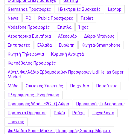
E-Shop.gr Crazy Sundays
Gaming
Germanos Προσφορές
Hλεκτρικές Συσκευές
Laptop
News
PC
Public Προσφορές
Tablet
Vodafone Προσφορές
Έπιπλα
Ήχος
Αεροπορικά Εισιτήρια
Αξεσουάρ
Δώρα-Μπόνους
Εκτυπωτές
Ελλάδα
Ευρώπη
Κινητά-Smartphone
Κινητή Τηλεφωνία
Κυριακή Ανοιχτά
Κωτσόβολος Προσφορές
Λίντλ Φυλλάδιο Εβδομαδιαίων Προσφορών Lidl Hellas Super
Market
Μόδα
Οικιακές Συσκευές
Παιχνίδια
Παπούτσια
Πληροφορίες - Ενημέρωση
Προσφορές Wind - F2G - Q Δώρα
Προσφορές Τηλεοράσεις
Προϊόντα Ομορφιάς
Ρολόι
Ρούχα
Τεχνολογία
Τσάντες
Φυλλάδια Super Market | Προσφορές Σούπερ Μάρκετ