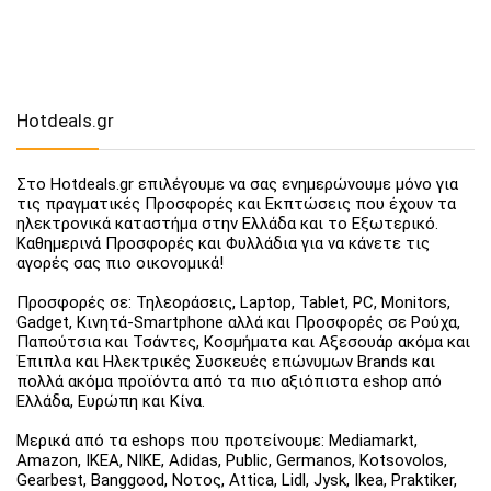
Hotdeals.gr
Στο Hotdeals.gr επιλέγουμε να σας ενημερώνουμε μόνο για
τις πραγματικές Προσφορές και Εκπτώσεις που έχουν τα
ηλεκτρονικά καταστήμα στην Ελλάδα και το Εξωτερικό.
Καθημερινά Προσφορές και Φυλλάδια για να κάνετε τις
αγορές σας πιο οικονομικά!
Προσφορές σε: Τηλεοράσεις, Laptop, Tablet, PC, Monitors,
Gadget, Κινητά-Smartphone αλλά και Προσφορές σε Ρούχα,
Παπούτσια και Τσάντες, Κοσμήματα και Αξεσουάρ ακόμα και
Έπιπλα και Ηλεκτρικές Συσκευές επώνυμων Brands και
πολλά ακόμα προϊόντα από τα πιο αξιόπιστα eshop από
Ελλάδα, Ευρώπη και Κίνα.
Μερικά από τα eshops που προτείνουμε: Mediamarkt,
Amazon, IKEA, NIKE, Adidas, Public, Germanos, Kotsovolos,
Gearbest, Banggood, Νοτος, Attica, Lidl, Jysk, Ikea, Praktiker,