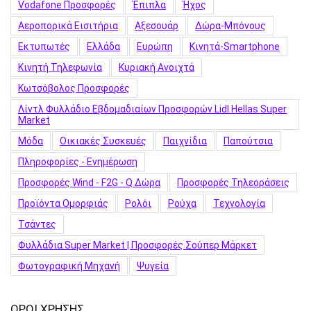
Vodafone Προσφορές
Έπιπλα
Ήχος
Αεροπορικά Εισιτήρια
Αξεσουάρ
Δώρα-Μπόνους
Εκτυπωτές
Ελλάδα
Ευρώπη
Κινητά-Smartphone
Κινητή Τηλεφωνία
Κυριακή Ανοιχτά
Κωτσόβολος Προσφορές
Λίντλ Φυλλάδιο Εβδομαδιαίων Προσφορών Lidl Hellas Super
Market
Μόδα
Οικιακές Συσκευές
Παιχνίδια
Παπούτσια
Πληροφορίες - Ενημέρωση
Προσφορές Wind - F2G - Q Δώρα
Προσφορές Τηλεοράσεις
Προϊόντα Ομορφιάς
Ρολόι
Ρούχα
Τεχνολογία
Τσάντες
Φυλλάδια Super Market | Προσφορές Σούπερ Μάρκετ
Φωτογραφική Μηχανή
Ψυγεία
ΟΡΟΙ ΧΡΗΣΗΣ