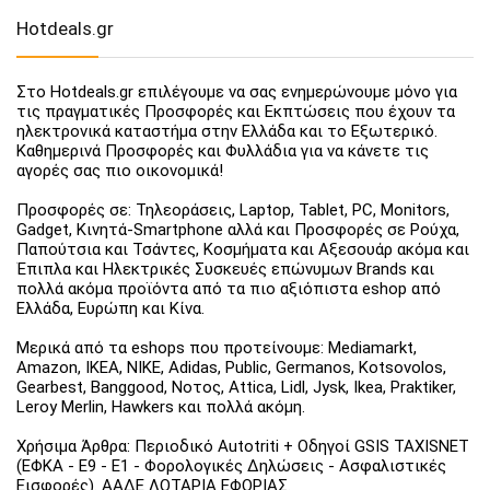
Hotdeals.gr
Στο Hotdeals.gr επιλέγουμε να σας ενημερώνουμε μόνο για
τις πραγματικές Προσφορές και Εκπτώσεις που έχουν τα
ηλεκτρονικά καταστήμα στην Ελλάδα και το Εξωτερικό.
Καθημερινά Προσφορές και Φυλλάδια για να κάνετε τις
αγορές σας πιο οικονομικά!
Προσφορές σε: Τηλεοράσεις, Laptop, Tablet, PC, Monitors,
Gadget, Κινητά-Smartphone αλλά και Προσφορές σε Ρούχα,
Παπούτσια και Τσάντες, Κοσμήματα και Αξεσουάρ ακόμα και
Έπιπλα και Ηλεκτρικές Συσκευές επώνυμων Brands και
πολλά ακόμα προϊόντα από τα πιο αξιόπιστα eshop από
Ελλάδα, Ευρώπη και Κίνα.
Μερικά από τα eshops που προτείνουμε: Mediamarkt,
Amazon, IKEA, NIKE, Adidas, Public, Germanos, Kotsovolos,
Gearbest, Banggood, Νοτος, Attica, Lidl, Jysk, Ikea, Praktiker,
Leroy Merlin, Hawkers και πολλά ακόμη.
Χρήσιμα Άρθρα: Περιοδικό Autotriti + Οδηγοί GSIS TAXISNET
(ΕΦΚΑ - Ε9 - Ε1 - Φορολογικές Δηλώσεις - Ασφαλιστικές
Εισφορές). ΑΑΔΕ ΛΟΤΑΡΙΑ ΕΦΟΡΙΑΣ.