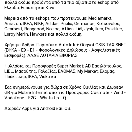
πολλά ακόμα προϊόντα από τα πιο αξιόπιστα eshop από
Ελλάδα, Ευρώπη και Κίνα.
Μερικά από τα eshops που προτείνουμε: Mediamarkt,
Amazon, IKEA, NIKE, Adidas, Public, Germanos, Kotsovolos,
Gearbest, Banggood, Νοτος, Attica, Lidl, Jysk, Ikea, Praktiker,
Leroy Merlin, Hawkers και πολλά ακόμη.
Χρήσιμα Άρθρα: Περιοδικό Autotriti + Οδηγοί GSIS TAXISNET
(ΕΦΚΑ - Ε9 - Ε1 - Φορολογικές Δηλώσεις - Ασφαλιστικές
Εισφορές). ΑΑΔΕ ΛΟΤΑΡΙΑ ΕΦΟΡΙΑΣ.
Φυλλάδια και Προσφορές Super Market: ΑΒ Βασιλόπουλος,
LIDL, Μασούτης, Γαλαξίας, ΕΛΟΜΑΣ, My Market, Ελομάς,
Πράκτικερ, ΙΚΕΑ, Vicko κα.
Σας ενημερώνουμε για δώρα σε Χρόνο Ομιλίας και Δωρεάν
GB για Mobile Internet από τις Προσφορες Cosmote - Wind -
Vodafone - F2G - Whats Up - Q.
Δωρεάν Apps για Android και iOS.