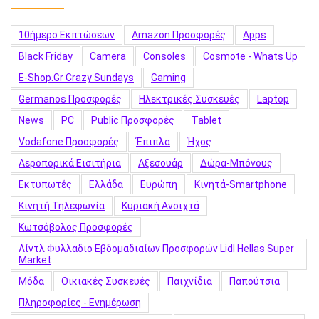
10ήμερο Εκπτώσεων
Amazon Προσφορές
Apps
Black Friday
Camera
Consoles
Cosmote - Whats Up
E-Shop.gr Crazy Sundays
Gaming
Germanos Προσφορές
Hλεκτρικές Συσκευές
Laptop
News
PC
Public Προσφορές
Tablet
Vodafone Προσφορές
Έπιπλα
Ήχος
Αεροπορικά Εισιτήρια
Αξεσουάρ
Δώρα-Μπόνους
Εκτυπωτές
Ελλάδα
Ευρώπη
Κινητά-Smartphone
Κινητή Τηλεφωνία
Κυριακή Ανοιχτά
Κωτσόβολος Προσφορές
Λίντλ Φυλλάδιο Εβδομαδιαίων Προσφορών Lidl Hellas Super
Market
Μόδα
Οικιακές Συσκευές
Παιχνίδια
Παπούτσια
Πληροφορίες - Ενημέρωση