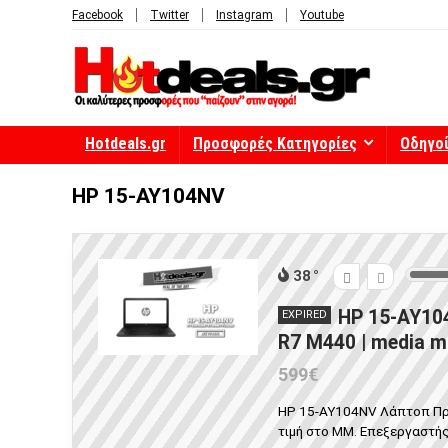
Facebook
Twitter
Instagram
Youtube
Hotdeals.gr
Προσφορές Κατηγορίες
Οδηγο
HP 15-AY104NV
38
HP 15-AY104
EXPIRED
R7 M440 | media m
599€
HP 15-AY104NV Λάπτοπ Προ
τιμή στο MM. Επεξεργαστής