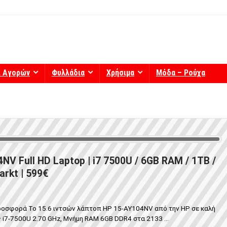
ί Αγορών
Φυλλάδια
Χρήσιμα
Μόδα – Ρούχα
NV Full HD Laptop | i7 7500U / 6GB RAM / 1TB /
arkt | 599€
σφορά Το 15.6 ιντσών λάπτοπ HP 15-AY104NV από την HP σε καλή
 i7-7500U 2.70 GHz, Μνήμη RAM 6GB DDR4 στα 2133 ...