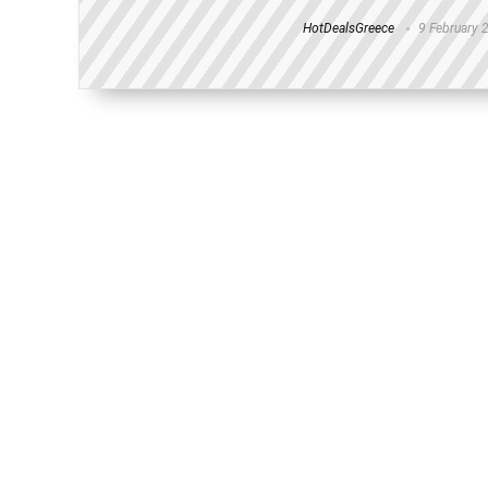
HotDealsGreece
9 February 