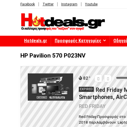
Facebook
Twitter
Instagram
Youtube
Hotdeals.gr
Προσφορές Κατηγορίες
Οδηγο
HP Pavilion 570 P023NV
82
Red Friday 
EXPIRED
Smartphones, AirC
RED FRIDAY
Red Friday Προσφορές στο 
2018 περιλαμβάνουν: Laptop