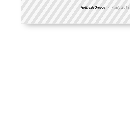
HotDealsGreece
7 July 2018