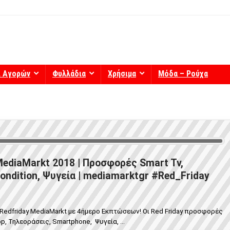
ί Αγορών
Φυλλάδια
Χρήσιμα
Μόδα – Ρούχα
MediaMarkt 2018 | Προσφορές Smart Tv,
ondition, Ψυγεία | mediamarktgr #Red_Friday
Redfriday MediaMarkt με 4ήμερο Εκπτώσεων! Οι Red Friday προσφορές
, Τηλεοράσεις, Smartphone, Ψυγεία, ...