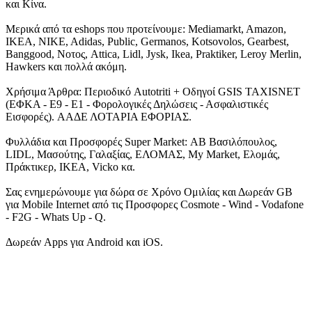
και Κίνα.
Μερικά από τα eshops που προτείνουμε: Mediamarkt, Amazon,
IKEA, NIKE, Adidas, Public, Germanos, Kotsovolos, Gearbest,
Banggood, Νοτος, Attica, Lidl, Jysk, Ikea, Praktiker, Leroy Merlin,
Hawkers και πολλά ακόμη.
Χρήσιμα Άρθρα: Περιοδικό Autotriti + Οδηγοί GSIS TAXISNET
(ΕΦΚΑ - Ε9 - Ε1 - Φορολογικές Δηλώσεις - Ασφαλιστικές
Εισφορές). ΑΑΔΕ ΛΟΤΑΡΙΑ ΕΦΟΡΙΑΣ.
Φυλλάδια και Προσφορές Super Market: ΑΒ Βασιλόπουλος,
LIDL, Μασούτης, Γαλαξίας, ΕΛΟΜΑΣ, My Market, Ελομάς,
Πράκτικερ, ΙΚΕΑ, Vicko κα.
Σας ενημερώνουμε για δώρα σε Χρόνο Ομιλίας και Δωρεάν GB
για Mobile Internet από τις Προσφορες Cosmote - Wind - Vodafone
- F2G - Whats Up - Q.
Δωρεάν Apps για Android και iOS.