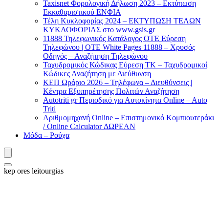
Taxisnet Φορολογική Δήλωση 2023 – Εκτύπωση
Εκκαθαριστικού EΝΦΙΑ
Τέλη Kυκλοφορίας 2024 – ΕΚΤΥΠΩΣΗ ΤΕΛΩΝ
ΚΥΚΛΟΦΟΡΙΑΣ στο www.gsis.gr
11888 Τηλεφωνικός Κατάλογος ΟΤΕ Εύρεση
Τηλεφώνου | OTE White Pages 11888 – Χρυσός
Οδηγός – Αναζήτηση Τηλεφώνου
Ταχυδρομικός Κώδικας Εύρεση ΤΚ – Ταχυδρομικοί
Κώδικες Αναζήτηση με Διεύθυνση
ΚΕΠ Ωράριο 2026 – Τηλέφωνα – Διευθύνσεις |
Κέντρα Εξυπηρέτησης Πολιτών Αναζήτηση
Autotriti gr Περιοδικό για Αυτοκίνητα Online – Auto
Triti
Αριθμομηχανή Online – Επιστημονικό Κομπιουτεράκι
/ Online Calculator ΔΩΡΕΑΝ
Μόδα – Ρούχα
kep ores leitourgias