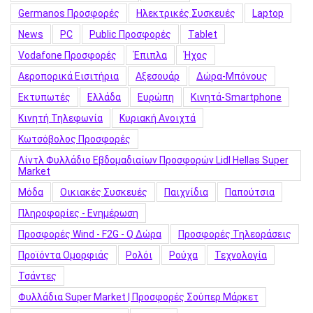
Germanos Προσφορές
Hλεκτρικές Συσκευές
Laptop
News
PC
Public Προσφορές
Tablet
Vodafone Προσφορές
Έπιπλα
Ήχος
Αεροπορικά Εισιτήρια
Αξεσουάρ
Δώρα-Μπόνους
Εκτυπωτές
Ελλάδα
Ευρώπη
Κινητά-Smartphone
Κινητή Τηλεφωνία
Κυριακή Ανοιχτά
Κωτσόβολος Προσφορές
Λίντλ Φυλλάδιο Εβδομαδιαίων Προσφορών Lidl Hellas Super
Market
Μόδα
Οικιακές Συσκευές
Παιχνίδια
Παπούτσια
Πληροφορίες - Ενημέρωση
Προσφορές Wind - F2G - Q Δώρα
Προσφορές Τηλεοράσεις
Προϊόντα Ομορφιάς
Ρολόι
Ρούχα
Τεχνολογία
Τσάντες
Φυλλάδια Super Market | Προσφορές Σούπερ Μάρκετ