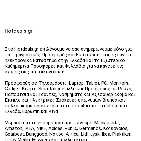
Hotdeals.gr
Στο Hotdeals.gr επιλέγουμε να σας ενημερώνουμε μόνο για
τις πραγματικές Προσφορές και Εκπτώσεις που έχουν τα
ηλεκτρονικά καταστήμα στην Ελλάδα και το Εξωτερικό.
Καθημερινά Προσφορές και Φυλλάδια για να κάνετε τις
αγορές σας πιο οικονομικά!
Προσφορές σε: Τηλεοράσεις, Laptop, Tablet, PC, Monitors,
Gadget, Κινητά-Smartphone αλλά και Προσφορές σε Ρούχα,
Παπούτσια και Τσάντες, Κοσμήματα και Αξεσουάρ ακόμα και
Έπιπλα και Ηλεκτρικές Συσκευές επώνυμων Brands και
πολλά ακόμα προϊόντα από τα πιο αξιόπιστα eshop από
Ελλάδα, Ευρώπη και Κίνα.
Μερικά από τα eshops που προτείνουμε: Mediamarkt,
Amazon, IKEA, NIKE, Adidas, Public, Germanos, Kotsovolos,
Gearbest, Banggood, Νοτος, Attica, Lidl, Jysk, Ikea, Praktiker,
Leroy Merlin, Hawkers και πολλά ακόμη.