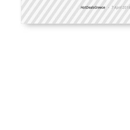
HotDealsGreece
7 April 201