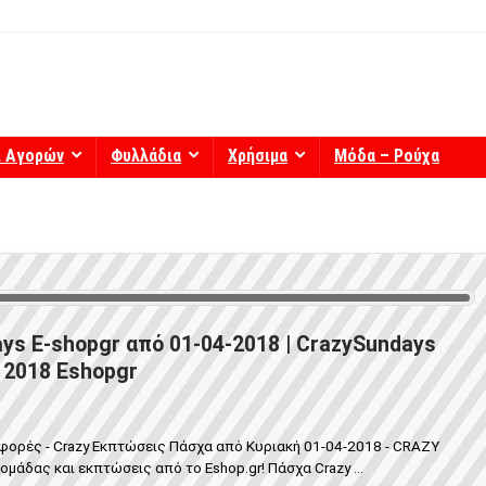
ί Αγορών
Φυλλάδια
Χρήσιμα
Μόδα – Ρούχα
ys E-shopgr από 01-04-2018 | CrazySundays
2018 Eshopgr
φορές - Crazy Εκπτώσεις Πάσχα από Κυριακή 01-04-2018 - CRAZY
δας και εκπτώσεις από το Eshop.gr! Πάσχα Crazy ...