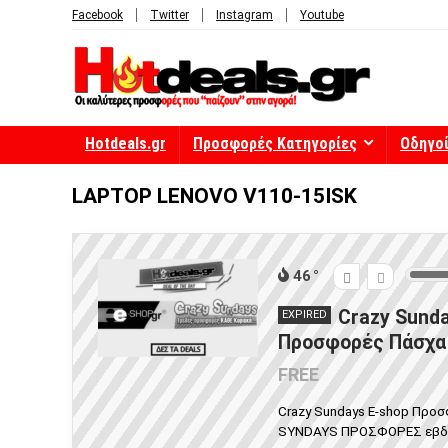
Facebook
Twitter
Instagram
Youtube
Hotdeals.gr
Προσφορές Κατηγορίες
Οδηγο
LAPTOP LENOVO V110-15ISK
46
Crazy Sunda
EXPIRED
Προσφορές Πάσχα 
FREE
Crazy Sundays E-shop Προσ
SYNDAYS ΠΡΟΣΦΟΡΕΣ εβδομά