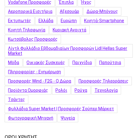
Vodafone Προσφορές
Έπιπλα
Ήχος
Αεροπορικά Εισιτήρια
Αξεσουάρ
Δώρα-Μπόνους
Εκτυπωτές
Ελλάδα
Ευρώπη
Κινητά-Smartphone
Κινητή Τηλεφωνία
Κυριακή Ανοιχτά
Κωτσόβολος Προσφορές
Λίντλ Φυλλάδιο Εβδομαδιαίων Προσφορών Lidl Hellas Super
Market
Μόδα
Οικιακές Συσκευές
Παιχνίδια
Παπούτσια
Πληροφορίες - Ενημέρωση
Προσφορές Wind - F2G - Q Δώρα
Προσφορές Τηλεοράσεις
Προϊόντα Ομορφιάς
Ρολόι
Ρούχα
Τεχνολογία
Τσάντες
Φυλλάδια Super Market | Προσφορές Σούπερ Μάρκετ
Φωτογραφική Μηχανή
Ψυγεία
ΟΡΟΙ ΧΡΗΣΗΣ