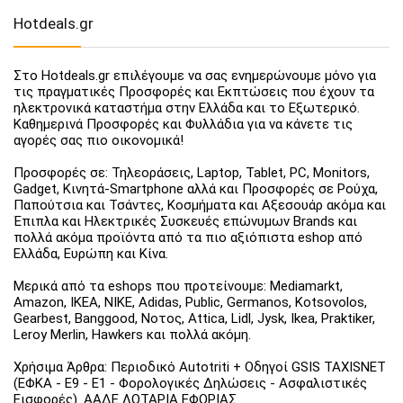
Hotdeals.gr
Στο Hotdeals.gr επιλέγουμε να σας ενημερώνουμε μόνο για
τις πραγματικές Προσφορές και Εκπτώσεις που έχουν τα
ηλεκτρονικά καταστήμα στην Ελλάδα και το Εξωτερικό.
Καθημερινά Προσφορές και Φυλλάδια για να κάνετε τις
αγορές σας πιο οικονομικά!
Προσφορές σε: Τηλεοράσεις, Laptop, Tablet, PC, Monitors,
Gadget, Κινητά-Smartphone αλλά και Προσφορές σε Ρούχα,
Παπούτσια και Τσάντες, Κοσμήματα και Αξεσουάρ ακόμα και
Έπιπλα και Ηλεκτρικές Συσκευές επώνυμων Brands και
πολλά ακόμα προϊόντα από τα πιο αξιόπιστα eshop από
Ελλάδα, Ευρώπη και Κίνα.
Μερικά από τα eshops που προτείνουμε: Mediamarkt,
Amazon, IKEA, NIKE, Adidas, Public, Germanos, Kotsovolos,
Gearbest, Banggood, Νοτος, Attica, Lidl, Jysk, Ikea, Praktiker,
Leroy Merlin, Hawkers και πολλά ακόμη.
Χρήσιμα Άρθρα: Περιοδικό Autotriti + Οδηγοί GSIS TAXISNET
(ΕΦΚΑ - Ε9 - Ε1 - Φορολογικές Δηλώσεις - Ασφαλιστικές
Εισφορές). ΑΑΔΕ ΛΟΤΑΡΙΑ ΕΦΟΡΙΑΣ.