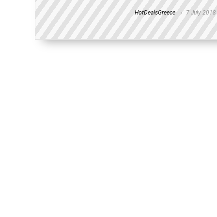
HotDealsGreece
7 July 2018