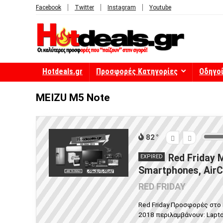
Facebook
Twitter
Instagram
Youtube
Hotdeals.gr
Προσφορές Κατηγορίες
Οδηγο
MEIZU M5 Note
82
Red Friday 
EXPIRED
Smartphones, AirC
RED FRIDAY
Red Friday Προσφορές στο 
2018 περιλαμβάνουν: Laptop