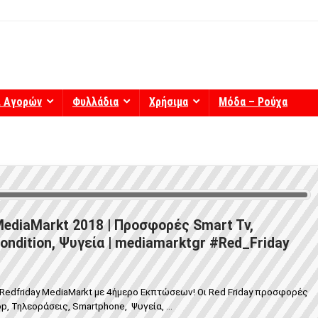
ί Αγορών
Φυλλάδια
Χρήσιμα
Μόδα – Ρούχα
MediaMarkt 2018 | Προσφορές Smart Tv,
ondition, Ψυγεία | mediamarktgr #Red_Friday
Redfriday MediaMarkt με 4ήμερο Εκπτώσεων! Οι Red Friday προσφορές
, Τηλεοράσεις, Smartphone, Ψυγεία, ...