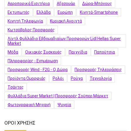
Αεροπορικά Εισιτήρια
Αξεσουάρ
Δώρα-Μπόνους
Εκτυπωτές
Ελλάδα
Ευρώπη
Κινητά-Smartphone
Κινητή Τηλεφωνία
Κυριακή Ανοιχτά
Κωτσόβολος Προσφορές
Λίντλ Φυλλάδιο Εβδομαδιαίων Προσφορών Lidl Hellas Super
Market
Μόδα
Οικιακές Συσκευές
Παιχνίδια
Παπούτσια
Πληροφορίες - Ενημέρωση
Προσφορές Wind - F2G - Q Δώρα
Προσφορές Τηλεοράσεις
Προϊόντα Ομορφιάς
Ρολόι
Ρούχα
Τεχνολογία
Τσάντες
Φυλλάδια Super Market | Προσφορές Σούπερ Μάρκετ
Φωτογραφική Μηχανή
Ψυγεία
ΟΡΟΙ ΧΡΗΣΗΣ