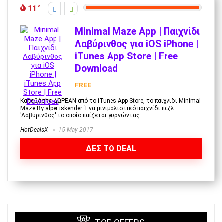
11
Minimal Maze App | Παιχνίδι
Λαβύρινθος για iOS iPhone |
iTunes App Store | Free
Download
FREE
Κατεβάστε ΔΩΡΕΑΝ από το iTunes Αpp Store, το παιχνίδι Minimal
Maze By alper iskender. Ένα μινιμαλιστικό παιχνίδι παζλ
'Λαβύρινθος' το οποίο παίζεται γυρνώντας ...
HotDealsX
15 May 2017
ΔΕΣ ΤΟ DEAL