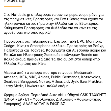
Hotdeals.gr
Στο Hotdeals.gr επιλέγουμε να σας ενημερώνουμε μόνο για
τις πραγματικές Προσφορές και Εκπτώσεις που έχουν τα
ηλεκτρονικά καταστήμα στην Ελλάδα και το Εξωτερικό.
Καθημερινά Προσφορές και Φυλλάδια για να κάνετε τις
αγορές σας πιο οικονομικά!
Προσφορές σε: Τηλεοράσεις, Laptop, Tablet, PC, Monitors,
Gadget, Κινητά-Smartphone αλλά και Προσφορές σε Ρούχα,
Παπούτσια και Τσάντες, Κοσμήματα και Αξεσουάρ ακόμα και
Έπιπλα και Ηλεκτρικές Συσκευές επώνυμων Brands και
πολλά ακόμα προϊόντα από τα πιο αξιόπιστα eshop από
Ελλάδα, Ευρώπη και Κίνα.
Μερικά από τα eshops που προτείνουμε: Mediamarkt,
Amazon, IKEA, NIKE, Adidas, Public, Germanos, Kotsovolos,
Gearbest, Banggood, Νοτος, Attica, Lidl, Jysk, Ikea, Praktiker,
Leroy Merlin, Hawkers και πολλά ακόμη.
Χρήσιμα Άρθρα: Περιοδικό Autotriti + Οδηγοί GSIS TAXISNET
(ΕΦΚΑ - Ε9 - Ε1 - Φορολογικές Δηλώσεις - Ασφαλιστικές
Εισφορές). ΑΑΔΕ ΛΟΤΑΡΙΑ ΕΦΟΡΙΑΣ.