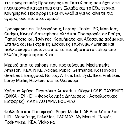
τις πραγματικές Προσφορές και Εκπτώσεις που έχουν τα
ηλεκτρονικά καταστήμα στην Ελλάδα και το Εξωτερικό.
Καθημερινά Προσφορές και Φυλλάδια για να κάνετε τις
αγορές σας πιο οικονομικά!
Προσφορές σε: Τηλεοράσεις, Laptop, Tablet, PC, Monitors,
Gadget, Κινητά-Smartphone αλλά και Προσφορές σε Ρούχα,
Παπούτσια και Τσάντες, Κοσμήματα και Αξεσουάρ ακόμα και
Έπιπλα και Ηλεκτρικές Συσκευές επώνυμων Brands και
πολλά ακόμα προϊόντα από τα πιο αξιόπιστα eshop από
Ελλάδα, Ευρώπη και Κίνα.
Μερικά από τα eshops που προτείνουμε: Mediamarkt,
Amazon, IKEA, NIKE, Adidas, Public, Germanos, Kotsovolos,
Gearbest, Banggood, Νοτος, Attica, Lidl, Jysk, Ikea, Praktiker,
Leroy Merlin, Hawkers και πολλά ακόμη.
Χρήσιμα Άρθρα: Περιοδικό Autotriti + Οδηγοί GSIS TAXISNET
(ΕΦΚΑ - Ε9 - Ε1 - Φορολογικές Δηλώσεις - Ασφαλιστικές
Εισφορές). ΑΑΔΕ ΛΟΤΑΡΙΑ ΕΦΟΡΙΑΣ.
Φυλλάδια και Προσφορές Super Market: ΑΒ Βασιλόπουλος,
LIDL, Μασούτης, Γαλαξίας, ΕΛΟΜΑΣ, My Market, Ελομάς,
Πράκτικερ, ΙΚΕΑ, Vicko κα.