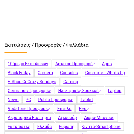
Εκπτώσεις / Προσφορές / Φυλλάδια
10ήμερο Εκπτώσεων
Amazon Προσφορές
Apps
Black Friday
Camera
Consoles
Cosmote - Whats Up
E-Shop.gr Crazy Sundays
Gaming
Germanos Προσφορές
Hλεκτρικές Συσκευές
Laptop
News
PC
Public Προσφορές
Tablet
Vodafone Προσφορές
Έπιπλα
Ήχος
Αεροπορικά Εισιτήρια
Αξεσουάρ
Δώρα-Μπόνους
Εκτυπωτές
Ελλάδα
Ευρώπη
Κινητά-Smartphone