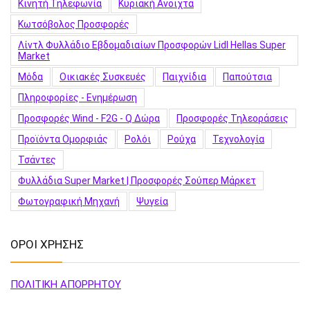
Κινητή Τηλεφωνία
Κυριακή Ανοιχτά
Κωτσόβολος Προσφορές
Λίντλ Φυλλάδιο Εβδομαδιαίων Προσφορών Lidl Hellas Super
Market
Μόδα
Οικιακές Συσκευές
Παιχνίδια
Παπούτσια
Πληροφορίες - Ενημέρωση
Προσφορές Wind - F2G - Q Δώρα
Προσφορές Τηλεοράσεις
Προϊόντα Ομορφιάς
Ρολόι
Ρούχα
Τεχνολογία
Τσάντες
Φυλλάδια Super Market | Προσφορές Σούπερ Μάρκετ
Φωτογραφική Μηχανή
Ψυγεία
ΟΡΟΙ ΧΡΗΣΗΣ
ΠΟΛΙΤΙΚΗ ΑΠΟΡΡΗΤΟΥ