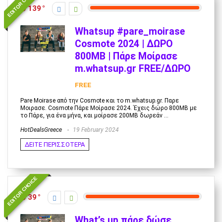
EDITOR CHOICE
139
Whatsup #pare_moirase
Cosmote 2024 | ΔΩΡΟ
800MB | Πάρε Μοίρασε
m.whatsup.gr FREE/ΔΩΡΟ
FREE
Pare Moirase από την Cosmote και το m.whatsup.gr. Παρε
Μοιρασε. Cosmote Πάρε Μοίρασε 2024. Έχεις δώρο 800ΜΒ με
το Πάρε, για ένα μήνα, και μοίρασε 200MB δωρεάν ...
HotDealsGreece
19 February 2024
ΔΕΙΤΕ ΠΕΡΙΣΣΟΤΕΡΑ
EDITOR CHOICE
39
What’s up πάρε δώσε