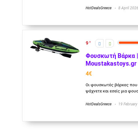
HotDealsGreece
8 April 202
9
Φουσκωτή Βάρκα | 
Moustakastoys.gr 
4€
Οι φουσκωτές βάρκες που έ
ψάχνετε και εσείς μια φουσ
HotDealsGreece
19 February