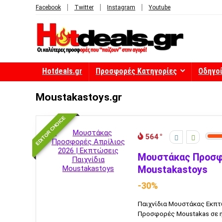
Facebook
Twitter
Instagram
Youtube
Hotdeals.gr
Προσφορές Κατηγορίες
Οδηγο
Moustakastoys.gr
EDITOR CHOICE
564
Μουστάκας Προσφο
Moustakastoys
-30%
Παιχνίδια Μουστάκας Εκπτ
Προσφορές Moustakas σε ηλε