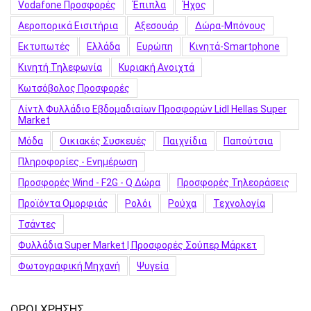
Vodafone Προσφορές
Έπιπλα
Ήχος
Αεροπορικά Εισιτήρια
Αξεσουάρ
Δώρα-Μπόνους
Εκτυπωτές
Ελλάδα
Ευρώπη
Κινητά-Smartphone
Κινητή Τηλεφωνία
Κυριακή Ανοιχτά
Κωτσόβολος Προσφορές
Λίντλ Φυλλάδιο Εβδομαδιαίων Προσφορών Lidl Hellas Super
Market
Μόδα
Οικιακές Συσκευές
Παιχνίδια
Παπούτσια
Πληροφορίες - Ενημέρωση
Προσφορές Wind - F2G - Q Δώρα
Προσφορές Τηλεοράσεις
Προϊόντα Ομορφιάς
Ρολόι
Ρούχα
Τεχνολογία
Τσάντες
Φυλλάδια Super Market | Προσφορές Σούπερ Μάρκετ
Φωτογραφική Μηχανή
Ψυγεία
ΟΡΟΙ ΧΡΗΣΗΣ