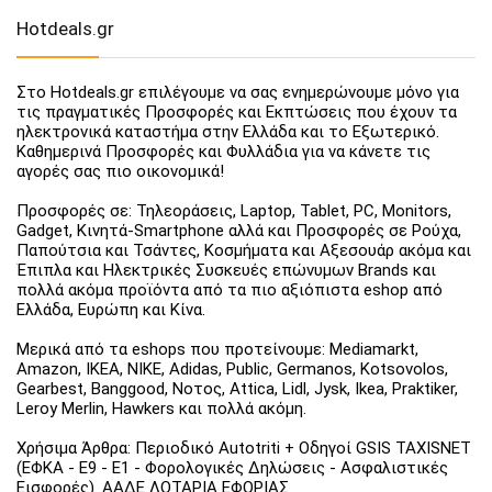
Hotdeals.gr
Στο Hotdeals.gr επιλέγουμε να σας ενημερώνουμε μόνο για
τις πραγματικές Προσφορές και Εκπτώσεις που έχουν τα
ηλεκτρονικά καταστήμα στην Ελλάδα και το Εξωτερικό.
Καθημερινά Προσφορές και Φυλλάδια για να κάνετε τις
αγορές σας πιο οικονομικά!
Προσφορές σε: Τηλεοράσεις, Laptop, Tablet, PC, Monitors,
Gadget, Κινητά-Smartphone αλλά και Προσφορές σε Ρούχα,
Παπούτσια και Τσάντες, Κοσμήματα και Αξεσουάρ ακόμα και
Έπιπλα και Ηλεκτρικές Συσκευές επώνυμων Brands και
πολλά ακόμα προϊόντα από τα πιο αξιόπιστα eshop από
Ελλάδα, Ευρώπη και Κίνα.
Μερικά από τα eshops που προτείνουμε: Mediamarkt,
Amazon, IKEA, NIKE, Adidas, Public, Germanos, Kotsovolos,
Gearbest, Banggood, Νοτος, Attica, Lidl, Jysk, Ikea, Praktiker,
Leroy Merlin, Hawkers και πολλά ακόμη.
Χρήσιμα Άρθρα: Περιοδικό Autotriti + Οδηγοί GSIS TAXISNET
(ΕΦΚΑ - Ε9 - Ε1 - Φορολογικές Δηλώσεις - Ασφαλιστικές
Εισφορές). ΑΑΔΕ ΛΟΤΑΡΙΑ ΕΦΟΡΙΑΣ.