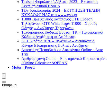
Taxisnet Φορολογική Δήλωση 2023 – Εκτύπωση
Εκκαθαριστικού EΝΦΙΑ
Τέλη Kυκλοφορίας 2024 – ΕΚΤΥΠΩΣΗ ΤΕΛΩΝ
ΚΥΚΛΟΦΟΡΙΑΣ στο www.gsis.gr
11888 Τηλεφωνικός Κατάλογος ΟΤΕ Εύρεση
Τηλεφώνου | OTE White Pages 11888 – Χρυσός
Οδηγός – Αναζήτηση Τηλεφώνου
Ταχυδρομικός Κώδικας Εύρεση ΤΚ – Ταχυδρομικοί
Κώδικες Αναζήτηση με Διεύθυνση
ΚΕΠ Ωράριο 2026 – Τηλέφωνα – Διευθύνσεις |
Κέντρα Εξυπηρέτησης Πολιτών Αναζήτηση
Autotriti gr Περιοδικό για Αυτοκίνητα Online – Auto
Triti
Αριθμομηχανή Online – Επιστημονικό Κομπιουτεράκι
/ Online Calculator ΔΩΡΕΑΝ
Μόδα – Ρούχα
Philips 39