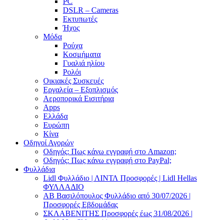
PC
DSLR – Cameras
Εκτυπωτές
Ήχος
Μόδα
Ρούχα
Κοσμήματα
Γυαλιά ηλίου
Ρολόι
Οικιακές Συσκευές
Εργαλεία – Εξοπλισμός
Αεροπορικά Εισιτήρια
Apps
Ελλάδα
Ευρώπη
Κίνα
Οδηγοί Αγορών
Οδηγός: Πως κάνω εγγραφή στο Amazon;
Οδηγός: Πως κάνω εγγραφή στο PayPal;
Φυλλάδια
Lidl Φυλλάδιο | ΛΙΝΤΛ Προσφορές | Lidl Hellas
ΦΥΛΛΑΔΙΟ
AB Βασιλόπουλος Φυλλάδιο από 30/07/2026 |
Προσφορές Εβδομάδας
ΣΚΛΑΒΕΝΙΤΗΣ Προσφορές έως 31/08/2026 |