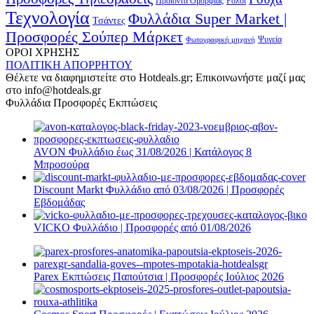
Προϊόντα Ομορφιάς
Ρολόι
Τεχνολογία
Φυλλάδια Super Market |
Τσάντες
Προσφορές Σούπερ Μάρκετ
Φωτογραφική μηχανή
Ψυγεία
ΟΡΟΙ ΧΡΗΣΗΣ
ΠΟΛΙΤΙΚΗ ΑΠΟΡΡΗΤΟΥ
Θέλετε να διαφημιστείτε στο Hotdeals.gr; Επικοινωνήστε μαζί μας
στο info@hotdeals.gr
Φυλλάδια Προσφορές Εκπτώσεις
AVON Φυλλάδιο έως 31/08/2026 | Κατάλογος 8
Μπροσούρα
Discount Markt Φυλλάδιο από 03/08/2026 | Προσφορές
Εβδομάδας
VICKO Φυλλάδιο | Προσφορές από 01/08/2026
Parex Εκπτώσεις Παπούτσια | Προσφορές Ιούλιος 2026