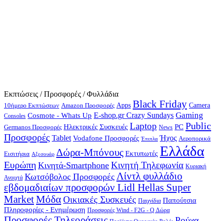
Εκπτώσεις / Προσφορές / Φυλλάδια
Black Friday
10ήμερο Εκπτώσεων
Apps
Camera
Amazon Προσφορές
Gaming
E-shop.gr Crazy Sundays
Cosmote - Whats Up
Consoles
Public
Laptop
Hλεκτρικές Συσκευές
PC
Germanos Προσφορές
News
Προσφορές
Ήχος
Tablet
Vodafone Προσφορές
Αεροπορικά
Έπιπλα
Ελλάδα
Δώρα-Μπόνους
Εκτυπωτές
Εισιτήρια
Αξεσουάρ
Ευρώπη
Κινητή Τηλεφωνία
Κινητά-Smartphone
Κυριακή
Λίντλ φυλλάδιο
Κωτσόβολος Προσφορές
Ανοιχτά
εβδομαδιαίων προσφορών Lidl Hellas Super
Μόδα
Market
Οικιακές Συσκευές
Παπούτσια
Παιχνίδια
Πληροφορίες - Ενημέρωση
Προσφορές Wind - F2G - Q Δώρα
Προσφορές Τηλεοράσεις
Ρούχα