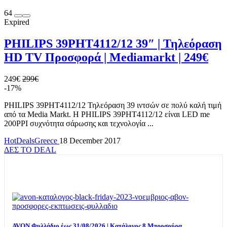
64
Expired
PHILIPS 39PHT4112/12 39″ | Τηλεόραση
HD TV Προσφορά | Μediamarkt | 249€
249€
299€
-17%
PHILIPS 39PHT4112/12 Τηλεόραση 39 ιντσών σε πολύ καλή τιμή
από τα Media Markt. Η PHILIPS 39PHT4112/12 είναι LED me
200PPI συχνότητα σάρωσης και τεχνολογία ...
HotDealsGreece
18 December 2017
ΔΕΣ ΤΟ DEAL
TOP OFFERS
AVON Φυλλάδιο έως 31/08/2026 | Κατάλογος 8 Μπροσούρα