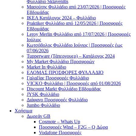
Φυλλάδιο Sklavenitis
Μασούτης Φυλλάδιο από 23/07/2026 | Προσφορές
Εβδομάδας
ΙΚΕΑ Κατάλογος 2024 – Φυλλάδιο
Praktiker Φυλλάδιο από 12/05/2026 | Προσφορές
Εβδομάδας
Leroy Merlin Φυλλάδιο από 17/07/2026 | Προσφορές
Ιούλιος
Κωτσόβολος Φυλλάδιο Ιούνιος | Προσφορές έως
07/06/2026
Tupperware (Τάπεργουερ) – Κατάλογος 2024
My Market Φυλλάδιο Προσφορών
Market In Φυλλάδιο
ΕΛΟΜΑΣ ΠΡΟΣΦΟΡΕΣ ΦΥΛΛΑΔΙΟ
Γαλαξίας Προσφορές Φυλλάδιο
VICKO Φυλλάδιο | Προσφορές από 01/08/2026
Discount Markt Φυλλάδιο Εβδομάδας
JYSK Φυλλάδιο
Διάφανο Προσφορές Φυλλάδιο
Jumbo Φυλλάδιο
Χρήσιμα
Δωρεάν GB
Cosmote – Whats Up
Προσφορές Wind – F2G – Q Δώρα
Vodafone Προσφορές