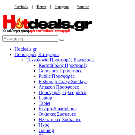
Facebook
Twitter
Instagram
Youtube
Hotdeals.gr
Προσφορές Κατηγορίες
Τεχνολογία Προσφορές Εκπτώσεις
Κωτσόβολος Προσφορές
Germanos Προσφορές
Public Προσφορές
E-shop.gr Crazy Sundays
Amazon Προσφορές
Προσφορές Τηλεοράσεις
Laptop
Tablet
Κινητά-Smartphone
Οικιακές Συσκευές
Hλεκτρικές Συσκευές
Ήχος
Gaming