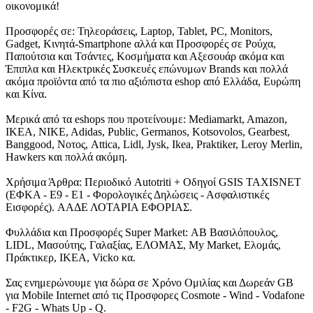
οικονομικά!
Προσφορές σε: Τηλεοράσεις, Laptop, Tablet, PC, Monitors,
Gadget, Κινητά-Smartphone αλλά και Προσφορές σε Ρούχα,
Παπούτσια και Τσάντες, Κοσμήματα και Αξεσουάρ ακόμα και
Έπιπλα και Ηλεκτρικές Συσκευές επώνυμων Brands και πολλά
ακόμα προϊόντα από τα πιο αξιόπιστα eshop από Ελλάδα, Ευρώπη
και Κίνα.
Μερικά από τα eshops που προτείνουμε: Mediamarkt, Amazon,
IKEA, NIKE, Adidas, Public, Germanos, Kotsovolos, Gearbest,
Banggood, Νοτος, Attica, Lidl, Jysk, Ikea, Praktiker, Leroy Merlin,
Hawkers και πολλά ακόμη.
Χρήσιμα Άρθρα: Περιοδικό Autotriti + Οδηγοί GSIS TAXISNET
(ΕΦΚΑ - Ε9 - Ε1 - Φορολογικές Δηλώσεις - Ασφαλιστικές
Εισφορές). ΑΑΔΕ ΛΟΤΑΡΙΑ ΕΦΟΡΙΑΣ.
Φυλλάδια και Προσφορές Super Market: ΑΒ Βασιλόπουλος,
LIDL, Μασούτης, Γαλαξίας, ΕΛΟΜΑΣ, My Market, Ελομάς,
Πράκτικερ, ΙΚΕΑ, Vicko κα.
Σας ενημερώνουμε για δώρα σε Χρόνο Ομιλίας και Δωρεάν GB
για Mobile Internet από τις Προσφορες Cosmote - Wind - Vodafone
- F2G - Whats Up - Q.