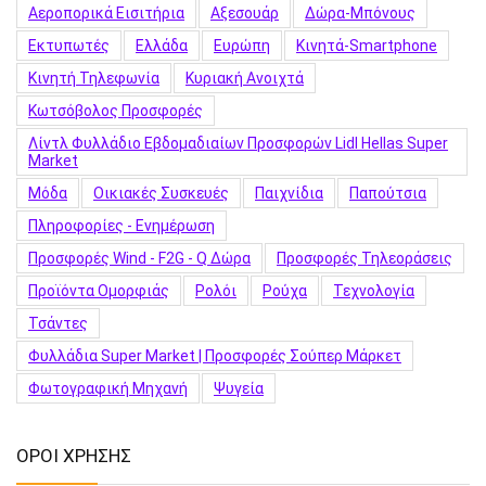
Αεροπορικά Εισιτήρια
Αξεσουάρ
Δώρα-Μπόνους
Εκτυπωτές
Ελλάδα
Ευρώπη
Κινητά-Smartphone
Κινητή Τηλεφωνία
Κυριακή Ανοιχτά
Κωτσόβολος Προσφορές
Λίντλ Φυλλάδιο Εβδομαδιαίων Προσφορών Lidl Hellas Super
Market
Μόδα
Οικιακές Συσκευές
Παιχνίδια
Παπούτσια
Πληροφορίες - Ενημέρωση
Προσφορές Wind - F2G - Q Δώρα
Προσφορές Τηλεοράσεις
Προϊόντα Ομορφιάς
Ρολόι
Ρούχα
Τεχνολογία
Τσάντες
Φυλλάδια Super Market | Προσφορές Σούπερ Μάρκετ
Φωτογραφική Μηχανή
Ψυγεία
ΟΡΟΙ ΧΡΗΣΗΣ