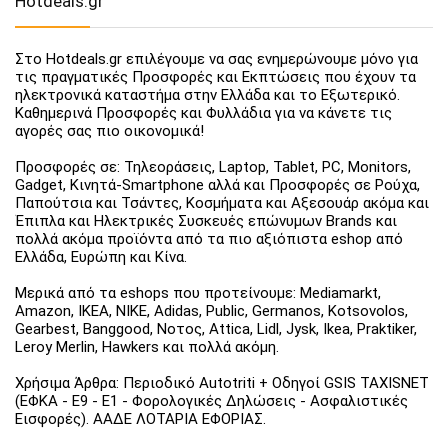
Hotdeals.gr
Στο Hotdeals.gr επιλέγουμε να σας ενημερώνουμε μόνο για
τις πραγματικές Προσφορές και Εκπτώσεις που έχουν τα
ηλεκτρονικά καταστήμα στην Ελλάδα και το Εξωτερικό.
Καθημερινά Προσφορές και Φυλλάδια για να κάνετε τις
αγορές σας πιο οικονομικά!
Προσφορές σε: Τηλεοράσεις, Laptop, Tablet, PC, Monitors,
Gadget, Κινητά-Smartphone αλλά και Προσφορές σε Ρούχα,
Παπούτσια και Τσάντες, Κοσμήματα και Αξεσουάρ ακόμα και
Έπιπλα και Ηλεκτρικές Συσκευές επώνυμων Brands και
πολλά ακόμα προϊόντα από τα πιο αξιόπιστα eshop από
Ελλάδα, Ευρώπη και Κίνα.
Μερικά από τα eshops που προτείνουμε: Mediamarkt,
Amazon, IKEA, NIKE, Adidas, Public, Germanos, Kotsovolos,
Gearbest, Banggood, Νοτος, Attica, Lidl, Jysk, Ikea, Praktiker,
Leroy Merlin, Hawkers και πολλά ακόμη.
Χρήσιμα Άρθρα: Περιοδικό Autotriti + Οδηγοί GSIS TAXISNET
(ΕΦΚΑ - Ε9 - Ε1 - Φορολογικές Δηλώσεις - Ασφαλιστικές
Εισφορές). ΑΑΔΕ ΛΟΤΑΡΙΑ ΕΦΟΡΙΑΣ.