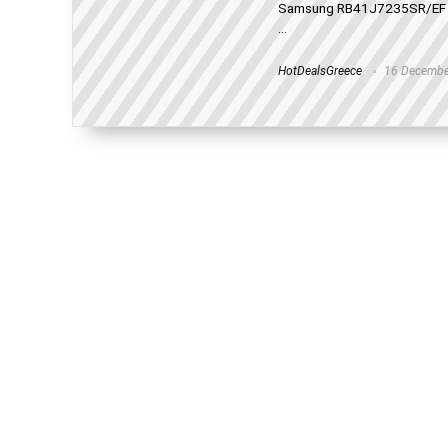
Samsung RB41J7235SR/EF γε
...
HotDealsGreece
16 Decembe