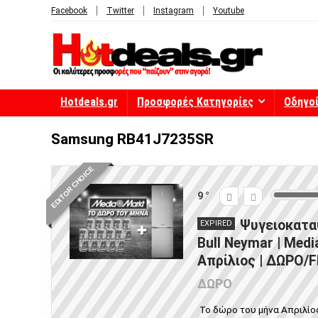
Facebook
Twitter
Instagram
Youtube
Hotdeals.gr
Προσφορές Κατηγορίες
Οδηγο
Samsung RB41J7235SR
EDITOR CHOICE
9
Ψυγειοκατα
EXPIRED
Bull Neymar | Med
Απρίλιος | ΔΩΡΟ/
ΔΩΡΟ
Το δώρο του μήνα Απριλίο