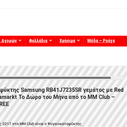
ί Αγορών
Φυλλάδια
Χρήσιμα
Μόδα – Ρούχα
ψύκτης Samsung RB41J7235SR γεμάτος με Red
iamarkt Το Δώρο του Μήνα από το MM Club –
FREE
ς 2017 στα ΜΜ Club είναι o Ψυγειοκαταψύκτης