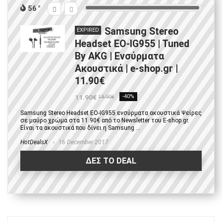
56
Samsung Stereo
EXPIRED
Headset EO-IG955 | Tuned
By AKG | Ενσύρματα
Ακουστικά | e-shop.gr |
11.90€
11.90€
-40%
19.90€
Samsung Stereo Headset EO-IG955 ενσύρματα ακουστικά Ψείρες
σε μαύρο χρώμα στα 11.90€ από το Newsletter του E-shop.gr.
Είναι τα ακουστικά που δίνει η Samsung ...
HotDealsX
16 December 2017
ΔΕΣ ΤΟ DEAL