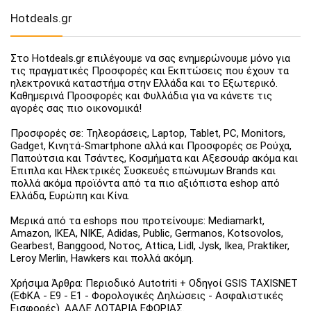
Hotdeals.gr
Στο Hotdeals.gr επιλέγουμε να σας ενημερώνουμε μόνο για
τις πραγματικές Προσφορές και Εκπτώσεις που έχουν τα
ηλεκτρονικά καταστήμα στην Ελλάδα και το Εξωτερικό.
Καθημερινά Προσφορές και Φυλλάδια για να κάνετε τις
αγορές σας πιο οικονομικά!
Προσφορές σε: Τηλεοράσεις, Laptop, Tablet, PC, Monitors,
Gadget, Κινητά-Smartphone αλλά και Προσφορές σε Ρούχα,
Παπούτσια και Τσάντες, Κοσμήματα και Αξεσουάρ ακόμα και
Έπιπλα και Ηλεκτρικές Συσκευές επώνυμων Brands και
πολλά ακόμα προϊόντα από τα πιο αξιόπιστα eshop από
Ελλάδα, Ευρώπη και Κίνα.
Μερικά από τα eshops που προτείνουμε: Mediamarkt,
Amazon, IKEA, NIKE, Adidas, Public, Germanos, Kotsovolos,
Gearbest, Banggood, Νοτος, Attica, Lidl, Jysk, Ikea, Praktiker,
Leroy Merlin, Hawkers και πολλά ακόμη.
Χρήσιμα Άρθρα: Περιοδικό Autotriti + Οδηγοί GSIS TAXISNET
(ΕΦΚΑ - Ε9 - Ε1 - Φορολογικές Δηλώσεις - Ασφαλιστικές
Εισφορές). ΑΑΔΕ ΛΟΤΑΡΙΑ ΕΦΟΡΙΑΣ.