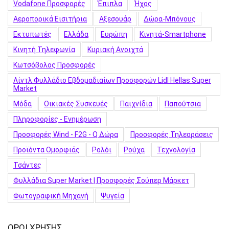
Vodafone Προσφορές
Έπιπλα
Ήχος
Αεροπορικά Εισιτήρια
Αξεσουάρ
Δώρα-Μπόνους
Εκτυπωτές
Ελλάδα
Ευρώπη
Κινητά-Smartphone
Κινητή Τηλεφωνία
Κυριακή Ανοιχτά
Κωτσόβολος Προσφορές
Λίντλ Φυλλάδιο Εβδομαδιαίων Προσφορών Lidl Hellas Super
Market
Μόδα
Οικιακές Συσκευές
Παιχνίδια
Παπούτσια
Πληροφορίες - Ενημέρωση
Προσφορές Wind - F2G - Q Δώρα
Προσφορές Τηλεοράσεις
Προϊόντα Ομορφιάς
Ρολόι
Ρούχα
Τεχνολογία
Τσάντες
Φυλλάδια Super Market | Προσφορές Σούπερ Μάρκετ
Φωτογραφική Μηχανή
Ψυγεία
ΟΡΟΙ ΧΡΗΣΗΣ