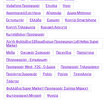
Vodafone Προσφορές
Έπιπλα
Ήχος
Αεροπορικά Εισιτήρια
Αξεσουάρ
Δώρα-Μπόνους
Εκτυπωτές
Ελλάδα
Ευρώπη
Κινητά-Smartphone
Κινητή Τηλεφωνία
Κυριακή Ανοιχτά
Κωτσόβολος Προσφορές
Λίντλ Φυλλάδιο Εβδομαδιαίων Προσφορών Lidl Hellas Super
Market
Μόδα
Οικιακές Συσκευές
Παιχνίδια
Παπούτσια
Πληροφορίες - Ενημέρωση
Προσφορές Wind - F2G - Q Δώρα
Προσφορές Τηλεοράσεις
Προϊόντα Ομορφιάς
Ρολόι
Ρούχα
Τεχνολογία
Τσάντες
Φυλλάδια Super Market | Προσφορές Σούπερ Μάρκετ
Φωτογραφική Μηχανή
Ψυγεία