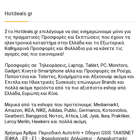
Hotdeals.gr
Στο Hotdeals.gr επιλέγουμε να σας ενημερώνουμε μόνο για
τις πραγματικές Προσφορές και Εκπτώσεις που έχουν τα
ηλεκτρονικά καταστήμα στην Ελλάδα και το Εξωτερικό.
Καθημερινά Προσφορές και Φυλλάδια για να κάνετε τις
αγορές σας πιο οικονομικά!
Προσφορές σε: Τηλεοράσεις, Laptop, Tablet, PC, Monitors,
Gadget, Κινητά-Smartphone αλλά και Προσφορές σε Ρούχα,
Παπούτσια και Τσάντες, Κοσμήματα και Αξεσουάρ ακόμα και
Έπιπλα και Ηλεκτρικές Συσκευές επώνυμων Brands και
πολλά ακόμα προϊόντα από τα πιο αξιόπιστα eshop από
Ελλάδα, Ευρώπη και Κίνα.
Μερικά από τα eshops που προτείνουμε: Mediamarkt,
Amazon, IKEA, NIKE, Adidas, Public, Germanos, Kotsovolos,
Gearbest, Banggood, Νοτος, Attica, Lidl, Jysk, Ikea, Praktiker,
Leroy Merlin, Hawkers και πολλά ακόμη.
Χρήσιμα Άρθρα: Περιοδικό Autotriti + Οδηγοί GSIS TAXISNET
(ΕΦΚΑ - Ε9 - Ε1 - Φορολογικές Δηλώσεις - Ασφαλιστικές