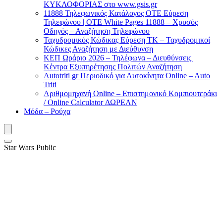
ΚΥΚΛΟΦΟΡΙΑΣ στο www.gsis.gr
11888 Τηλεφωνικός Κατάλογος ΟΤΕ Εύρεση
Τηλεφώνου | OTE White Pages 11888 – Χρυσός
Οδηγός – Αναζήτηση Τηλεφώνου
Ταχυδρομικός Κώδικας Εύρεση ΤΚ – Ταχυδρομικοί
Κώδικες Αναζήτηση με Διεύθυνση
ΚΕΠ Ωράριο 2026 – Τηλέφωνα – Διευθύνσεις |
Κέντρα Εξυπηρέτησης Πολιτών Αναζήτηση
Autotriti gr Περιοδικό για Αυτοκίνητα Online – Auto
Triti
Αριθμομηχανή Online – Επιστημονικό Κομπιουτεράκι
/ Online Calculator ΔΩΡΕΑΝ
Μόδα – Ρούχα
Star Wars Public