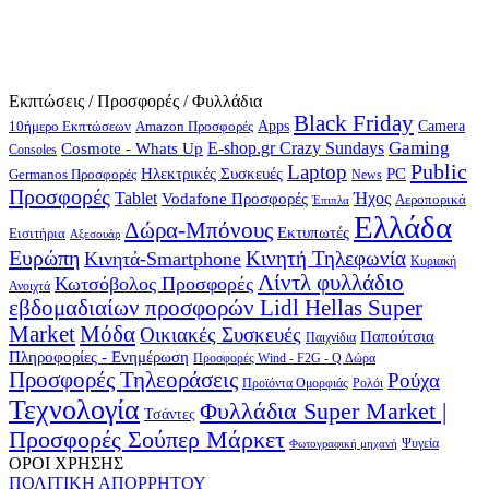
Εκπτώσεις / Προσφορές / Φυλλάδια
Black Friday
10ήμερο Εκπτώσεων
Apps
Camera
Amazon Προσφορές
Gaming
E-shop.gr Crazy Sundays
Cosmote - Whats Up
Consoles
Public
Laptop
Hλεκτρικές Συσκευές
PC
Germanos Προσφορές
News
Προσφορές
Ήχος
Tablet
Vodafone Προσφορές
Αεροπορικά
Έπιπλα
Ελλάδα
Δώρα-Μπόνους
Εκτυπωτές
Εισιτήρια
Αξεσουάρ
Ευρώπη
Κινητή Τηλεφωνία
Κινητά-Smartphone
Κυριακή
Λίντλ φυλλάδιο
Κωτσόβολος Προσφορές
Ανοιχτά
εβδομαδιαίων προσφορών Lidl Hellas Super
Μόδα
Market
Οικιακές Συσκευές
Παπούτσια
Παιχνίδια
Πληροφορίες - Ενημέρωση
Προσφορές Wind - F2G - Q Δώρα
Προσφορές Τηλεοράσεις
Ρούχα
Προϊόντα Ομορφιάς
Ρολόι
Τεχνολογία
Φυλλάδια Super Market |
Τσάντες
Προσφορές Σούπερ Μάρκετ
Φωτογραφική μηχανή
Ψυγεία
ΟΡΟΙ ΧΡΗΣΗΣ
ΠΟΛΙΤΙΚΗ ΑΠΟΡΡΗΤΟΥ