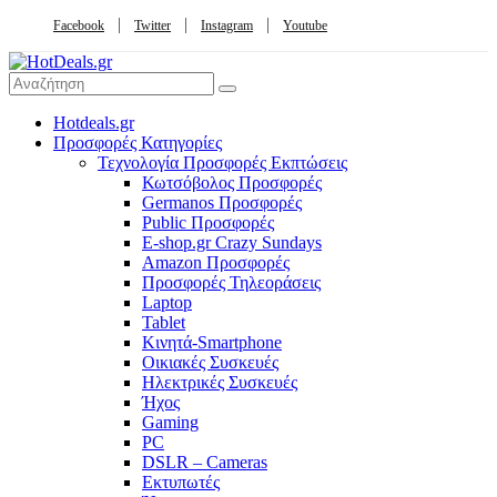
Facebook
Twitter
Instagram
Youtube
Hotdeals.gr
Προσφορές Κατηγορίες
Τεχνολογία Προσφορές Εκπτώσεις
Κωτσόβολος Προσφορές
Germanos Προσφορές
Public Προσφορές
E-shop.gr Crazy Sundays
Amazon Προσφορές
Προσφορές Τηλεοράσεις
Laptop
Tablet
Κινητά-Smartphone
Οικιακές Συσκευές
Hλεκτρικές Συσκευές
Ήχος
Gaming
PC
DSLR – Cameras
Εκτυπωτές