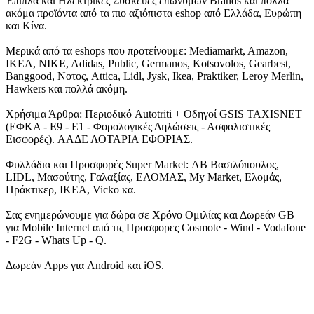
Έπιπλα και Ηλεκτρικές Συσκευές επώνυμων Brands και πολλά
ακόμα προϊόντα από τα πιο αξιόπιστα eshop από Ελλάδα, Ευρώπη
και Κίνα.
Μερικά από τα eshops που προτείνουμε: Mediamarkt, Amazon,
IKEA, NIKE, Adidas, Public, Germanos, Kotsovolos, Gearbest,
Banggood, Νοτος, Attica, Lidl, Jysk, Ikea, Praktiker, Leroy Merlin,
Hawkers και πολλά ακόμη.
Χρήσιμα Άρθρα: Περιοδικό Autotriti + Οδηγοί GSIS TAXISNET
(ΕΦΚΑ - Ε9 - Ε1 - Φορολογικές Δηλώσεις - Ασφαλιστικές
Εισφορές). ΑΑΔΕ ΛΟΤΑΡΙΑ ΕΦΟΡΙΑΣ.
Φυλλάδια και Προσφορές Super Market: ΑΒ Βασιλόπουλος,
LIDL, Μασούτης, Γαλαξίας, ΕΛΟΜΑΣ, My Market, Ελομάς,
Πράκτικερ, ΙΚΕΑ, Vicko κα.
Σας ενημερώνουμε για δώρα σε Χρόνο Ομιλίας και Δωρεάν GB
για Mobile Internet από τις Προσφορες Cosmote - Wind - Vodafone
- F2G - Whats Up - Q.
Δωρεάν Apps για Android και iOS.