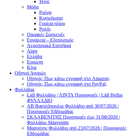
Ήχος
Μόδα
Ρούχα
Κοσμήματα
Γυαλιά ηλίου
Ρολόι
Οικιακές Συσκευές
Εργαλεία – Εξοπλισμός
Αεροπορικά Εισιτήρια
Apps
Ελλάδα
Ευρώπη
Κίνα
Οδηγοί Αγορών
Οδηγός: Πως κάνω εγγραφή στο Amazon;
Οδηγός: Πως κάνω εγγραφή στο PayPal;
Φυλλάδια
Lidl Φυλλάδιο | ΛΙΝΤΛ Προσφορές | Lidl Hellas
ΦΥΛΛΑΔΙΟ
AB Βασιλόπουλος Φυλλάδιο από 30/07/2026 |
Προσφορές Εβδομάδας
ΣΚΛΑΒΕΝΙΤΗΣ Προσφορές έως 31/08/2026 |
Φυλλάδιο Sklavenitis
Μασούτης Φυλλάδιο από 23/07/2026 | Προσφορές
Εβδομάδας