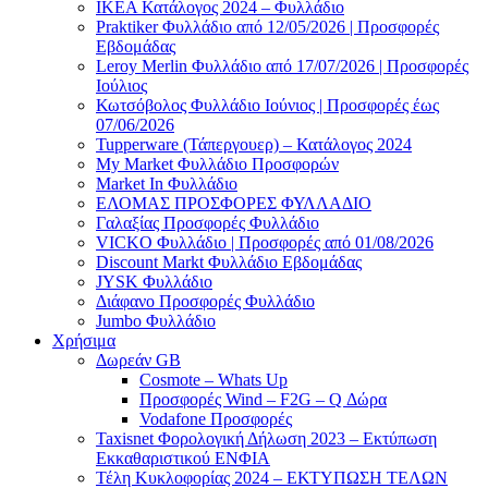
ΙΚΕΑ Κατάλογος 2024 – Φυλλάδιο
Praktiker Φυλλάδιο από 12/05/2026 | Προσφορές
Εβδομάδας
Leroy Merlin Φυλλάδιο από 17/07/2026 | Προσφορές
Ιούλιος
Κωτσόβολος Φυλλάδιο Ιούνιος | Προσφορές έως
07/06/2026
Tupperware (Τάπεργουερ) – Κατάλογος 2024
My Market Φυλλάδιο Προσφορών
Market In Φυλλάδιο
ΕΛΟΜΑΣ ΠΡΟΣΦΟΡΕΣ ΦΥΛΛΑΔΙΟ
Γαλαξίας Προσφορές Φυλλάδιο
VICKO Φυλλάδιο | Προσφορές από 01/08/2026
Discount Markt Φυλλάδιο Εβδομάδας
JYSK Φυλλάδιο
Διάφανο Προσφορές Φυλλάδιο
Jumbo Φυλλάδιο
Χρήσιμα
Δωρεάν GB
Cosmote – Whats Up
Προσφορές Wind – F2G – Q Δώρα
Vodafone Προσφορές
Taxisnet Φορολογική Δήλωση 2023 – Εκτύπωση
Εκκαθαριστικού EΝΦΙΑ
Τέλη Kυκλοφορίας 2024 – ΕΚΤΥΠΩΣΗ ΤΕΛΩΝ