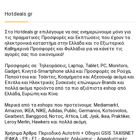
Hotdeals.gr
Στο Hotdeals.gr επιλέγουμε να σας ενημερώνουμε μόνο για
τις πραγματικές Προσφορές και Εκπτώσεις που έχουν τα
ηλεκτρονικά καταστήμα στην Ελλάδα και το Εξωτερικό.
Καθημερινά Προσφορές και Φυλλάδια για να κάνετε τις
αγορές σας πιο οικονομικά!
Προσφορές σε: Τηλεοράσεις, Laptop, Tablet, PC, Monitors,
Gadget, Κινητά-Smartphone αλλά και Προσφορές σε Ρούχα,
Παπούτσια και Τσάντες, Κοσμήματα και Αξεσουάρ ακόμα και
Έπιπλα και Ηλεκτρικές Συσκευές επώνυμων Brands και
πολλά ακόμα προϊόντα από τα πιο αξιόπιστα eshop από
Ελλάδα, Ευρώπη και Κίνα.
Μερικά από τα eshops που προτείνουμε: Mediamarkt,
Amazon, IKEA, NIKE, Adidas, Public, Germanos, Kotsovolos,
Gearbest, Banggood, Νοτος, Attica, Lidl, Jysk, Ikea, Praktiker,
Leroy Merlin, Hawkers και πολλά ακόμη.
Χρήσιμα Άρθρα: Περιοδικό Autotriti + Οδηγοί GSIS TAXISNET
(ΕΦΚΑ - Ε9 - Ε1 - Φορολογικές Δηλώσεις - Ασφαλιστικές