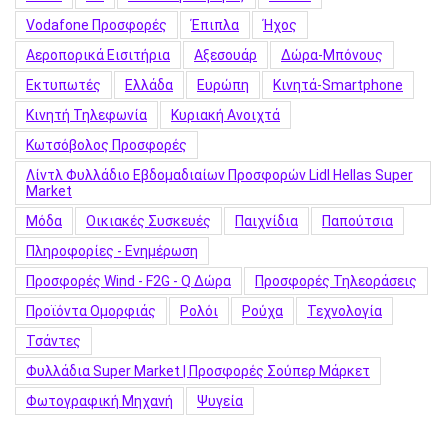
Vodafone Προσφορές
Έπιπλα
Ήχος
Αεροπορικά Εισιτήρια
Αξεσουάρ
Δώρα-Μπόνους
Εκτυπωτές
Ελλάδα
Ευρώπη
Κινητά-Smartphone
Κινητή Τηλεφωνία
Κυριακή Ανοιχτά
Κωτσόβολος Προσφορές
Λίντλ Φυλλάδιο Εβδομαδιαίων Προσφορών Lidl Hellas Super
Market
Μόδα
Οικιακές Συσκευές
Παιχνίδια
Παπούτσια
Πληροφορίες - Ενημέρωση
Προσφορές Wind - F2G - Q Δώρα
Προσφορές Τηλεοράσεις
Προϊόντα Ομορφιάς
Ρολόι
Ρούχα
Τεχνολογία
Τσάντες
Φυλλάδια Super Market | Προσφορές Σούπερ Μάρκετ
Φωτογραφική Μηχανή
Ψυγεία