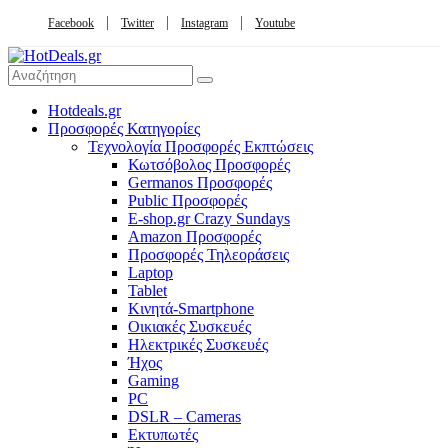
Facebook
Twitter
Instagram
Youtube
Hotdeals.gr
Προσφορές Κατηγορίες
Τεχνολογία Προσφορές Εκπτώσεις
Κωτσόβολος Προσφορές
Germanos Προσφορές
Public Προσφορές
E-shop.gr Crazy Sundays
Amazon Προσφορές
Προσφορές Τηλεοράσεις
Laptop
Tablet
Κινητά-Smartphone
Οικιακές Συσκευές
Hλεκτρικές Συσκευές
Ήχος
Gaming
PC
DSLR – Cameras
Εκτυπωτές