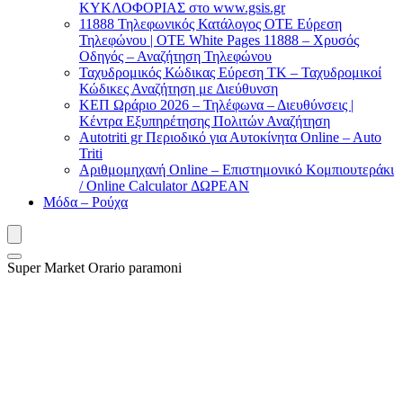
ΚΥΚΛΟΦΟΡΙΑΣ στο www.gsis.gr
11888 Τηλεφωνικός Κατάλογος ΟΤΕ Εύρεση
Τηλεφώνου | OTE White Pages 11888 – Χρυσός
Οδηγός – Αναζήτηση Τηλεφώνου
Ταχυδρομικός Κώδικας Εύρεση ΤΚ – Ταχυδρομικοί
Κώδικες Αναζήτηση με Διεύθυνση
ΚΕΠ Ωράριο 2026 – Τηλέφωνα – Διευθύνσεις |
Κέντρα Εξυπηρέτησης Πολιτών Αναζήτηση
Autotriti gr Περιοδικό για Αυτοκίνητα Online – Auto
Triti
Αριθμομηχανή Online – Επιστημονικό Κομπιουτεράκι
/ Online Calculator ΔΩΡΕΑΝ
Μόδα – Ρούχα
Super Market Orario paramoni