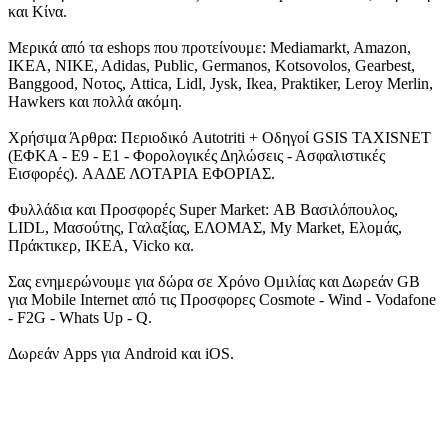
και Κίνα.
Μερικά από τα eshops που προτείνουμε: Mediamarkt, Amazon,
IKEA, NIKE, Adidas, Public, Germanos, Kotsovolos, Gearbest,
Banggood, Νοτος, Attica, Lidl, Jysk, Ikea, Praktiker, Leroy Merlin,
Hawkers και πολλά ακόμη.
Χρήσιμα Άρθρα: Περιοδικό Autotriti + Οδηγοί GSIS TAXISNET
(ΕΦΚΑ - Ε9 - Ε1 - Φορολογικές Δηλώσεις - Ασφαλιστικές
Εισφορές). ΑΑΔΕ ΛΟΤΑΡΙΑ ΕΦΟΡΙΑΣ.
Φυλλάδια και Προσφορές Super Market: ΑΒ Βασιλόπουλος,
LIDL, Μασούτης, Γαλαξίας, ΕΛΟΜΑΣ, My Market, Ελομάς,
Πράκτικερ, ΙΚΕΑ, Vicko κα.
Σας ενημερώνουμε για δώρα σε Χρόνο Ομιλίας και Δωρεάν GB
για Mobile Internet από τις Προσφορες Cosmote - Wind - Vodafone
- F2G - Whats Up - Q.
Δωρεάν Apps για Android και iOS.