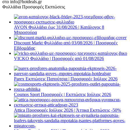
στο info@hotdeals.gr
Φυλλάδια Προσφορές Εκπτώσεις
AVON Φυλλάδιο έως 31/08/2026 | Κατάλογος 8
Μπροσούρα
Discount Markt Φυλλάδιο από 03/08/2026 | Προσφορές
Εβδομάδας
VICKO Φυλλάδιο | Προσφορές από 01/08/2026
Parex Εκπτώσεις Παπούτσια | Προσφορές Ιούλιος 2026
Cosmos Sport Προσφορές | Εκπτώσεις Ιούλιος 2026
Attica Προσφορές Ιούλιος 2026 | Άττικα Εκπτώσεις -50%