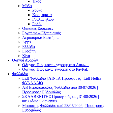
Ήχος
Μόδα
Ρούχα
Κοσμήματα
Γυαλιά ηλίου
Ρολόι
Οικιακές Συσκευές
Εργαλεία – Εξοπλισμός
Αεροπορικά Εισιτήρια
Apps
Ελλάδα
Ευρώπη
Κίνα
Οδηγοί Αγορών
Οδηγός: Πως κάνω εγγραφή στο Amazon;
Οδηγός: Πως κάνω εγγραφή στο PayPal;
Φυλλάδια
Lidl Φυλλάδιο | ΛΙΝΤΛ Προσφορές | Lidl Hellas
ΦΥΛΛΑΔΙΟ
AB Βασιλόπουλος Φυλλάδιο από 30/07/2026 |
Προσφορές Εβδομάδας
ΣΚΛΑΒΕΝΙΤΗΣ Προσφορές έως 31/08/2026 |
Φυλλάδιο Sklavenitis
Μασούτης Φυλλάδιο από 23/07/2026 | Προσφορές
Εβδομάδας