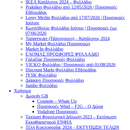
ΙΚΕΑ Κατάλογος 2024 – Φυλλάδιο
Praktiker Φυλλάδιο από 12/05/2026 | Προσφορές
Εβδομάδας
Leroy Merlin Φυλλάδιο από 17/07/2026 | Προσφορές
Ιούλιος
Κωτσόβολος Φυλλάδιο Ιούνιος | Προσφορές έως
07/06/2026
Tupperware (Τάπεργουερ) – Κατάλογος 2024
My Market Φυλλάδιο Προσφορών
Market In Φυλλάδιο
ΕΛΟΜΑΣ ΠΡΟΣΦΟΡΕΣ ΦΥΛΛΑΔΙΟ
Γαλαξίας Προσφορές Φυλλάδιο
VICKO Φυλλάδιο | Προσφορές από 01/08/2026
Discount Markt Φυλλάδιο Εβδομάδας
JYSK Φυλλάδιο
Διάφανο Προσφορές Φυλλάδιο
Jumbo Φυλλάδιο
Χρήσιμα
Δωρεάν GB
Cosmote – Whats Up
Προσφορές Wind – F2G – Q Δώρα
Vodafone Προσφορές
Taxisnet Φορολογική Δήλωση 2023 – Εκτύπωση
Εκκαθαριστικού EΝΦΙΑ
Τέλη Kυκλοφορίας 2024 – ΕΚΤΥΠΩΣΗ ΤΕΛΩΝ