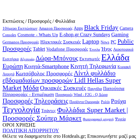
Εκπτώσεις / Προσφορές / Φυλλάδια
Black Friday
10ήμερο Εκπτώσεων
Apps
Camera
Amazon Προσφορές
Gaming
E-shop.gr Crazy Sundays
Cosmote - Whats Up
Consoles
Public
Laptop
Hλεκτρικές Συσκευές
PC
Germanos Προσφορές
News
Προσφορές
Ήχος
Tablet
Vodafone Προσφορές
Αεροπορικά
Έπιπλα
Ελλάδα
Δώρα-Μπόνους
Εκτυπωτές
Εισιτήρια
Αξεσουάρ
Ευρώπη
Κινητή Τηλεφωνία
Κινητά-Smartphone
Κυριακή
Λίντλ φυλλάδιο
Κωτσόβολος Προσφορές
Ανοιχτά
εβδομαδιαίων προσφορών Lidl Hellas Super
Μόδα
Market
Οικιακές Συσκευές
Παπούτσια
Παιχνίδια
Πληροφορίες - Ενημέρωση
Προσφορές Wind - F2G - Q Δώρα
Προσφορές Τηλεοράσεις
Ρούχα
Προϊόντα Ομορφιάς
Ρολόι
Τεχνολογία
Φυλλάδια Super Market |
Τσάντες
Προσφορές Σούπερ Μάρκετ
Φωτογραφική μηχανή
Ψυγεία
ΟΡΟΙ ΧΡΗΣΗΣ
ΠΟΛΙΤΙΚΗ ΑΠΟΡΡΗΤΟΥ
Θέλετε να διαφημιστείτε στο Hotdeals.gr; Επικοινωνήστε μαζί μας