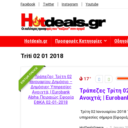
Facebook
Twitter
Instagram
Youtube
Hotdeals.gr
Προσφορές Κατηγορίες
Οδηγο
Triti 02 01 2018
EDITOR CHOICE
17
Τράπεζες Τρίτη 0
Ανοιχτά; | Euroba
Τρίτη 02 Ιανουαρίου 2018 Τ
υπηρεσίες σήμερα (Εφοριά, 
HotDealsGreece
2 January 2