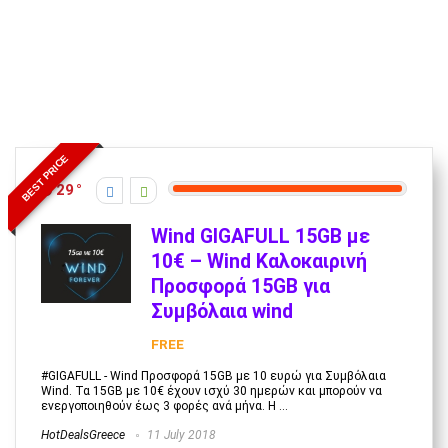
BEST PRICE
29
Wind GIGAFULL 15GB με
10€ – Wind Καλοκαιρινή
Προσφορά 15GB για
Συμβόλαια wind
FREE
#GIGAFULL - Wind Προσφορά 15GB με 10 ευρώ για Συμβόλαια
Wind. Τα 15GB με 10€ έχουν ισχύ 30 ημερών και μπορούν να
ενεργοποιηθούν έως 3 φορές ανά μήνα. Η ...
HotDealsGreece
11 July 2018