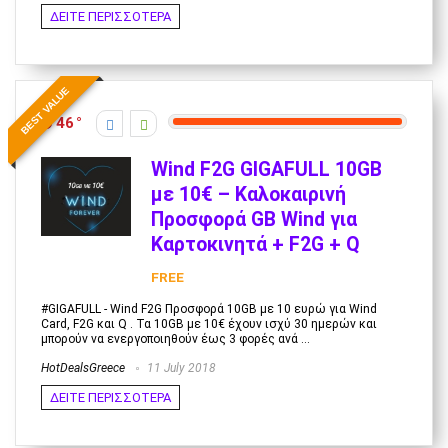
ΔΕΙΤΕ ΠΕΡΙΣΣΟΤΕΡΑ
BEST VALUE
46
Wind F2G GIGAFULL 10GB
με 10€ – Καλοκαιρινή
Προσφορά GB Wind για
Καρτοκινητά + F2G + Q
FREE
#GIGAFULL - Wind F2G Προσφορά 10GB με 10 ευρώ για Wind
Card, F2G και Q . Τα 10GB με 10€ έχουν ισχύ 30 ημερών και
μπορούν να ενεργοποιηθούν έως 3 φορές ανά ...
HotDealsGreece
11 July 2018
ΔΕΙΤΕ ΠΕΡΙΣΣΟΤΕΡΑ