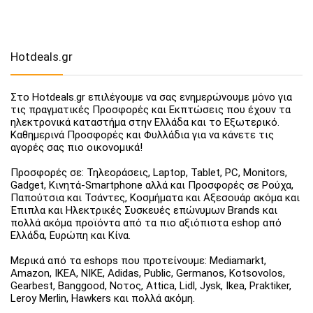
Hotdeals.gr
Στο Hotdeals.gr επιλέγουμε να σας ενημερώνουμε μόνο για
τις πραγματικές Προσφορές και Εκπτώσεις που έχουν τα
ηλεκτρονικά καταστήμα στην Ελλάδα και το Εξωτερικό.
Καθημερινά Προσφορές και Φυλλάδια για να κάνετε τις
αγορές σας πιο οικονομικά!
Προσφορές σε: Τηλεοράσεις, Laptop, Tablet, PC, Monitors,
Gadget, Κινητά-Smartphone αλλά και Προσφορές σε Ρούχα,
Παπούτσια και Τσάντες, Κοσμήματα και Αξεσουάρ ακόμα και
Έπιπλα και Ηλεκτρικές Συσκευές επώνυμων Brands και
πολλά ακόμα προϊόντα από τα πιο αξιόπιστα eshop από
Ελλάδα, Ευρώπη και Κίνα.
Μερικά από τα eshops που προτείνουμε: Mediamarkt,
Amazon, IKEA, NIKE, Adidas, Public, Germanos, Kotsovolos,
Gearbest, Banggood, Νοτος, Attica, Lidl, Jysk, Ikea, Praktiker,
Leroy Merlin, Hawkers και πολλά ακόμη.