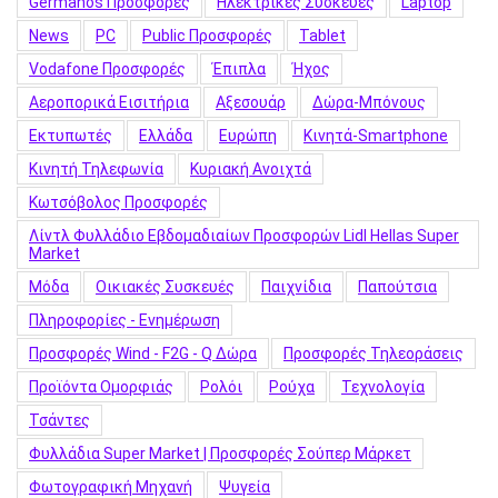
Germanos Προσφορές
Hλεκτρικές Συσκευές
Laptop
News
PC
Public Προσφορές
Tablet
Vodafone Προσφορές
Έπιπλα
Ήχος
Αεροπορικά Εισιτήρια
Αξεσουάρ
Δώρα-Μπόνους
Εκτυπωτές
Ελλάδα
Ευρώπη
Κινητά-Smartphone
Κινητή Τηλεφωνία
Κυριακή Ανοιχτά
Κωτσόβολος Προσφορές
Λίντλ Φυλλάδιο Εβδομαδιαίων Προσφορών Lidl Hellas Super
Market
Μόδα
Οικιακές Συσκευές
Παιχνίδια
Παπούτσια
Πληροφορίες - Ενημέρωση
Προσφορές Wind - F2G - Q Δώρα
Προσφορές Τηλεοράσεις
Προϊόντα Ομορφιάς
Ρολόι
Ρούχα
Τεχνολογία
Τσάντες
Φυλλάδια Super Market | Προσφορές Σούπερ Μάρκετ
Φωτογραφική Μηχανή
Ψυγεία