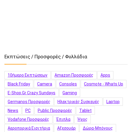
Εκπτώσεις / Προσφορές / Φυλλάδια
10ήμερο Εκπτώσεων
Amazon Προσφορές
Apps
Black Friday
Camera
Consoles
Cosmote - Whats Up
E-Shop.gr Crazy Sundays
Gaming
Germanos Προσφορές
Hλεκτρικές Συσκευές
Laptop
News
PC
Public Προσφορές
Tablet
Vodafone Προσφορές
Έπιπλα
Ήχος
Αεροπορικά Εισιτήρια
Αξεσουάρ
Δώρα-Μπόνους