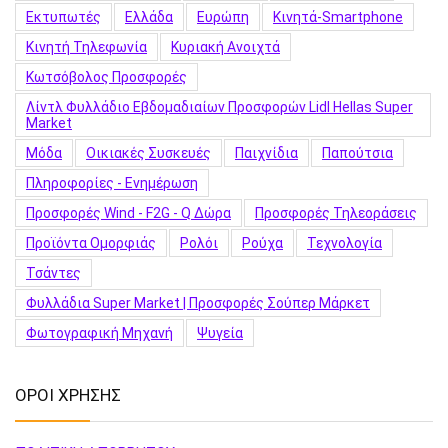
Εκτυπωτές
Ελλάδα
Ευρώπη
Κινητά-Smartphone
Κινητή Τηλεφωνία
Κυριακή Ανοιχτά
Κωτσόβολος Προσφορές
Λίντλ Φυλλάδιο Εβδομαδιαίων Προσφορών Lidl Hellas Super
Market
Μόδα
Οικιακές Συσκευές
Παιχνίδια
Παπούτσια
Πληροφορίες - Ενημέρωση
Προσφορές Wind - F2G - Q Δώρα
Προσφορές Τηλεοράσεις
Προϊόντα Ομορφιάς
Ρολόι
Ρούχα
Τεχνολογία
Τσάντες
Φυλλάδια Super Market | Προσφορές Σούπερ Μάρκετ
Φωτογραφική Μηχανή
Ψυγεία
ΟΡΟΙ ΧΡΗΣΗΣ