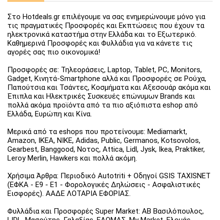
Στο Hotdeals.gr επιλέγουμε να σας ενημερώνουμε μόνο για
τις πραγματικές Προσφορές και Εκπτώσεις που έχουν τα
ηλεκτρονικά καταστήμα στην Ελλάδα και το Εξωτερικό.
Καθημερινά Προσφορές και Φυλλάδια για να κάνετε τις
αγορές σας πιο οικονομικά!
Προσφορές σε: Τηλεοράσεις, Laptop, Tablet, PC, Monitors,
Gadget, Κινητά-Smartphone αλλά και Προσφορές σε Ρούχα,
Παπούτσια και Τσάντες, Κοσμήματα και Αξεσουάρ ακόμα και
Έπιπλα και Ηλεκτρικές Συσκευές επώνυμων Brands και
πολλά ακόμα προϊόντα από τα πιο αξιόπιστα eshop από
Ελλάδα, Ευρώπη και Κίνα.
Μερικά από τα eshops που προτείνουμε: Mediamarkt,
Amazon, IKEA, NIKE, Adidas, Public, Germanos, Kotsovolos,
Gearbest, Banggood, Νοτος, Attica, Lidl, Jysk, Ikea, Praktiker,
Leroy Merlin, Hawkers και πολλά ακόμη.
Χρήσιμα Άρθρα: Περιοδικό Autotriti + Οδηγοί GSIS TAXISNET
(ΕΦΚΑ - Ε9 - Ε1 - Φορολογικές Δηλώσεις - Ασφαλιστικές
Εισφορές). ΑΑΔΕ ΛΟΤΑΡΙΑ ΕΦΟΡΙΑΣ.
Φυλλάδια και Προσφορές Super Market: ΑΒ Βασιλόπουλος,
LIDL, Μασούτης, Γαλαξίας, ΕΛΟΜΑΣ, My Market, Ελομάς,