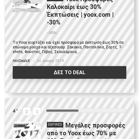
Καλοκαίρι έως 30%
Έκπτώσεις | yoox.com |
-30%
-30%
Tο Yoox γιορτάζει και έχει προσφορά με έκπτωση έως 30% σε
επώνυμα ρούχα και αξεσουάρ. Σακάκια, Παντελόνια, Σορτς, T-
shirts, Φούστες, Γόβες, Σκουλαρίκια, ...
HotDealsX
24 January 2019
ΔΕΣ ΤΟ DEAL
4
Μεγάλες προσφορές
EXPIRED
από το Yoox έως 70% με