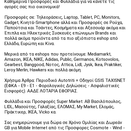
Καθημερινά Προσφορές και Φυλλάδια για να κάνετε τις
αγορές σας πιο οικονομικά!
Προσφορές σε: Τηλεοράσεις, Laptop, Tablet, PC, Monitors,
Gadget, Κινητά-Smartphone αλλά και Προσφορές σε Ρούχα,
Παπούτσια και Τσάντες, Κοσμήματα και Αξεσουάρ ακόμα και
Έπιπλα και Ηλεκτρικές Συσκευές επώνυμων Brands και
πολλά ακόμα προϊόντα από τα πιο αξιόπιστα eshop από
Ελλάδα, Ευρώπη και Κίνα.
Μερικά από τα eshops που προτείνουμε: Mediamarkt,
Amazon, IKEA, NIKE, Adidas, Public, Germanos, Kotsovolos,
Gearbest, Banggood, Νοτος, Attica, Lidl, Jysk, Ikea, Praktiker,
Leroy Merlin, Hawkers και πολλά ακόμη.
Χρήσιμα Άρθρα: Περιοδικό Autotriti + Οδηγοί GSIS TAXISNET
(ΕΦΚΑ - Ε9 - Ε1 - Φορολογικές Δηλώσεις - Ασφαλιστικές
Εισφορές). ΑΑΔΕ ΛΟΤΑΡΙΑ ΕΦΟΡΙΑΣ.
Φυλλάδια και Προσφορές Super Market: ΑΒ Βασιλόπουλος,
LIDL, Μασούτης, Γαλαξίας, ΕΛΟΜΑΣ, My Market, Ελομάς,
Πράκτικερ, ΙΚΕΑ, Vicko κα.
Σας ενημερώνουμε για δώρα σε Χρόνο Ομιλίας και Δωρεάν
GB για Mobile Internet από τις Προσφορες Cosmote - Wind -