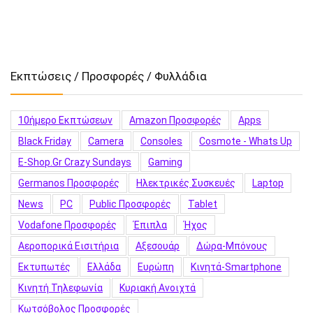
Εκπτώσεις / Προσφορές / Φυλλάδια
10ήμερο Εκπτώσεων
Amazon Προσφορές
Apps
Black Friday
Camera
Consoles
Cosmote - Whats Up
E-Shop.gr Crazy Sundays
Gaming
Germanos Προσφορές
Hλεκτρικές Συσκευές
Laptop
News
PC
Public Προσφορές
Tablet
Vodafone Προσφορές
Έπιπλα
Ήχος
Αεροπορικά Εισιτήρια
Αξεσουάρ
Δώρα-Μπόνους
Εκτυπωτές
Ελλάδα
Ευρώπη
Κινητά-Smartphone
Κινητή Τηλεφωνία
Κυριακή Ανοιχτά
Κωτσόβολος Προσφορές