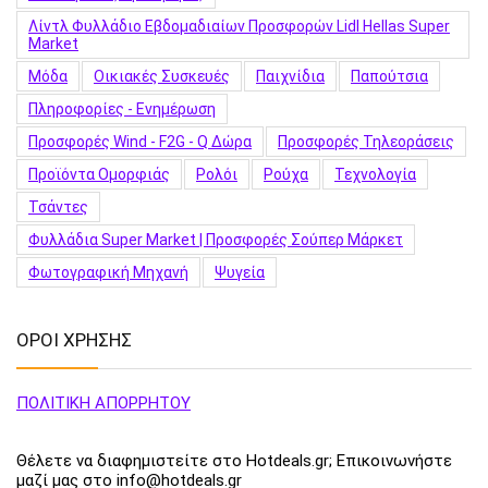
Λίντλ Φυλλάδιο Εβδομαδιαίων Προσφορών Lidl Hellas Super
Market
Μόδα
Οικιακές Συσκευές
Παιχνίδια
Παπούτσια
Πληροφορίες - Ενημέρωση
Προσφορές Wind - F2G - Q Δώρα
Προσφορές Τηλεοράσεις
Προϊόντα Ομορφιάς
Ρολόι
Ρούχα
Τεχνολογία
Τσάντες
Φυλλάδια Super Market | Προσφορές Σούπερ Μάρκετ
Φωτογραφική Μηχανή
Ψυγεία
ΟΡΟΙ ΧΡΗΣΗΣ
ΠΟΛΙΤΙΚΗ ΑΠΟΡΡΗΤΟΥ
Θέλετε να διαφημιστείτε στο Hotdeals.gr; Επικοινωνήστε
μαζί μας στο info@hotdeals.gr